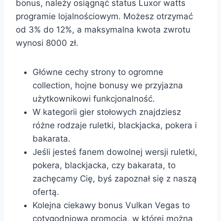
bonus, należy osiągnąć status Luxor watts
programie lojalnościowym. Możesz otrzymać
od 3% do 12%, a maksymalna kwota zwrotu
wynosi 8000 zł.
Główne cechy strony to ogromne
collection, hojne bonusy we przyjazna
użytkownikowi funkcjonalność.
W kategorii gier stołowych znajdziesz
różne rodzaje ruletki, blackjacka, pokera i
bakarata.
Jeśli jesteś fanem dowolnej wersji ruletki,
pokera, blackjacka, czy bakarata, to
zachęcamy Cię, byś zapoznał się z naszą
ofertą.
Kolejna ciekawy bonus Vulkan Vegas to
cotygodniowa promocja, w której można