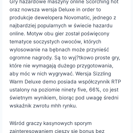
Gry hazardowe maszyny online Scorching hot
oraz nowsza wersja Deluxe in order to
produkcje dewelopera Novomatic, jednego z
najbardziej popularnych w świecie hazardu
online. Motyw obu gier został poświęcony
tematyce soczystych owoców, których
wylosowanie na bębnach może przynieść
ogromne nagrody. Są to wyj?tkowo proste gry,
które nie wymagają dużego przygotowania,
aby móc w nich wygrywać. Wersja Sizzling
Warm Deluxe demo posiada współczynnik RTP
ustalony na poziomie ninety five, 66%, co jest
świetnym wynikiem, biorąc pod uwagę średni
wskaźnik zwrotu mhh rynku.
Wśród graczy kasynowych sporym
zainteresowaniem cieszy się bonus bez