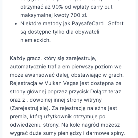
otrzymać aż 90% od wpłaty carry out
maksymalnej kwoty 700 zł.
Niektóre metody jak PaysafeCard i Sofort
są dostępne tylko dla obywateli
niemieckich.
Każdy gracz, który się zarejestruje,
automatycznie trafia em pierwszy poziom we
może awansować dalej, obstawiając w grach.
Rejestracja w Vulkan Vegas jest dostępna ze
strony głównej poprzez przycisk Dołącz teraz
oraz z . dowolnej innej strony witryny
(Zarejestruj się). Za rejestrację należna jest
premia, którą użytkownik otrzymuje po
odwiedzeniu strony. Na kole nagród możesz
wygrać duże sumy pieniędzy i darmowe spiny.