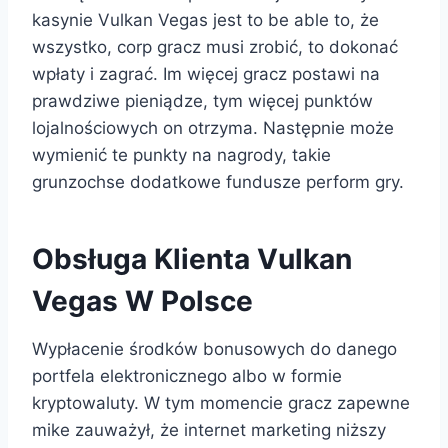
kasynie Vulkan Vegas jest to be able to, że
wszystko, corp gracz musi zrobić, to dokonać
wpłaty i zagrać. Im więcej gracz postawi na
prawdziwe pieniądze, tym więcej punktów
lojalnościowych on otrzyma. Następnie może
wymienić te punkty na nagrody, takie
grunzochse dodatkowe fundusze perform gry.
Obsługa Klienta Vulkan
Vegas W Polsce
Wypłacenie środków bonusowych do danego
portfela elektronicznego albo w formie
kryptowaluty. W tym momencie gracz zapewne
mike zauważył, że internet marketing niższy