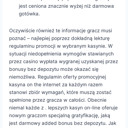
jest ceniona znacznie wyżej niż darmowa
gotówka.
Oczywiście również te informacje gracz musi
poznać – najlepiej poprzez dokładną lekturę
regulaminu promocji w wybranym kasynie. W
sytuacji niedopełnienia wymogów stawianych
przez casino wypłata wygranej uzyskanej przez
bonusy bez depozytu może okazać się
niemożliwa. Regulamin oferty promocyjnej
kasyna on the internet za każdym razem
stanowi zbiór wymagań, które muszą zostać
spełnione przez gracza w całości. Obecnie
niemal każde z . lepszych kasyn on-line oferuje
nowym graczom specjalną gratyfikację, jaką
jest darmowy added bonus bez depozytu. Jak