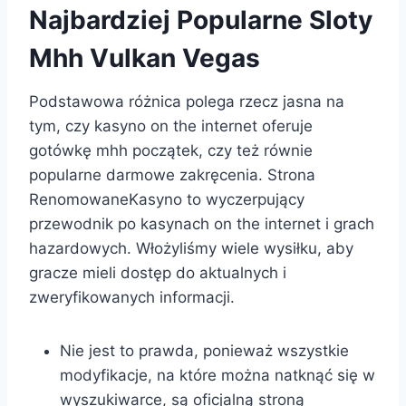
Najbardziej Popularne Sloty
Mhh Vulkan Vegas
Podstawowa różnica polega rzecz jasna na
tym, czy kasyno on the internet oferuje
gotówkę mhh początek, czy też równie
popularne darmowe zakręcenia. Strona
RenomowaneKasyno to wyczerpujący
przewodnik po kasynach on the internet i grach
hazardowych. Włożyliśmy wiele wysiłku, aby
gracze mieli dostęp do aktualnych i
zweryfikowanych informacji.
Nie jest to prawda, ponieważ wszystkie
modyfikacje, na które można natknąć się w
wyszukiwarce, są oficjalną stroną