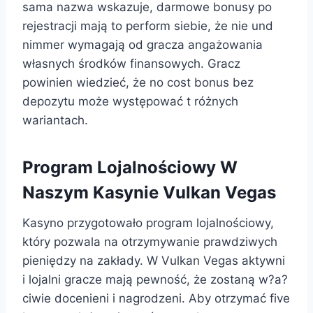
sama nazwa wskazuje, darmowe bonusy po
rejestracji mają to perform siebie, że nie und
nimmer wymagają od gracza angażowania
własnych środków finansowych. Gracz
powinien wiedzieć, że no cost bonus bez
depozytu może występować t różnych
wariantach.
Program Lojalnościowy W
Naszym Kasynie Vulkan Vegas
Kasyno przygotowało program lojalnościowy,
który pozwala na otrzymywanie prawdziwych
pieniędzy na zakłady. W Vulkan Vegas aktywni
i lojalni gracze mają pewność, że zostaną w?a?
ciwie docenieni i nagrodzeni. Aby otrzymać five