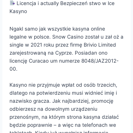
Licencja i actually Bezpieczeń stwo w Ice
Kasyno
Ngakl samo jak wszystkie kasyna online
legalne w polsce. Snow Casino został u zał oż a
single w 2021 roku przez firmę Brivio Limited
zarejestrowaną na Cyprze. Posiadan ono
licencję Curacao um numerze 8048/JAZ2012-
00.
Kasyno nie przyjmuje wpłat od osób trzecich,
dlatego na potwierdzeniu musi widnieć imię i
nazwisko gracza. Jak najbardziej, promocję
odbierzesz na dowolnym urządzeniu
przenośnym, na którym strona kasyna działać
będzie poprawnie – a więc na telefonach we
tabletach. Kiedy już wypełnisz informacje,