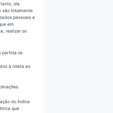
tanto, ela
e são totalmente
 dados pessoais e
 que em
, realizar os
 partida se
dos à roleta ao
licações.
cação do Índice
étrica que