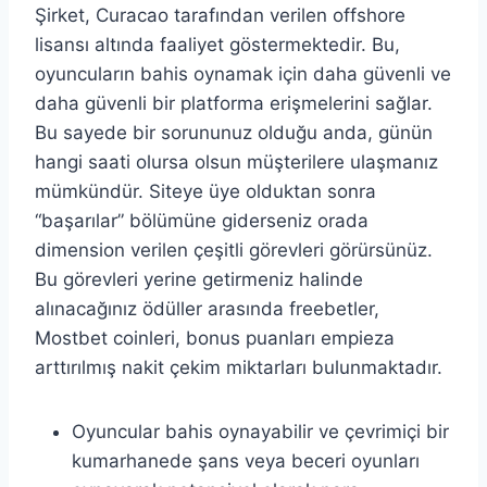
Şirket, Curacao tarafından verilen offshore
lisansı altında faaliyet göstermektedir. Bu,
oyuncuların bahis oynamak için daha güvenli ve
daha güvenli bir platforma erişmelerini sağlar.
Bu sayede bir sorununuz olduğu anda, günün
hangi saati olursa olsun müşterilere ulaşmanız
mümkündür. Siteye üye olduktan sonra
“başarılar” bölümüne giderseniz orada
dimension verilen çeşitli görevleri görürsünüz.
Bu görevleri yerine getirmeniz halinde
alınacağınız ödüller arasında freebetler,
Mostbet coinleri, bonus puanları empieza
arttırılmış nakit çekim miktarları bulunmaktadır.
Oyuncular bahis oynayabilir ve çevrimiçi bir
kumarhanede şans veya beceri oyunları