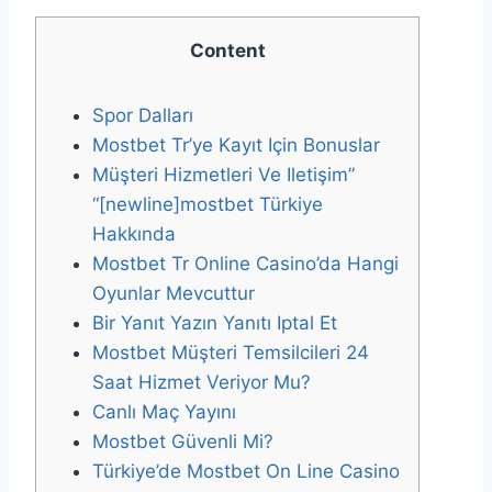
Content
Spor Dalları
Mostbet Tr’ye Kayıt Için Bonuslar
Müşteri Hizmetleri Ve Iletişim”
“[newline]mostbet Türkiye
Hakkında
Mostbet Tr Online Casino’da Hangi
Oyunlar Mevcuttur
Bir Yanıt Yazın Yanıtı Iptal Et
Mostbet Müşteri Temsilcileri 24
Saat Hizmet Veriyor Mu?
Canlı Maç Yayını
Mostbet Güvenli Mi?
Türkiye’de Mostbet On Line Casino