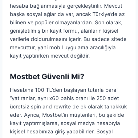
hesaba bağlanmasıyla gerçekleştirilir. Mevcut
başka sosyal ağlar da var, ancak Türkiye’de az
bilinen ve popüler olmayanlardan. Son olarak,
genişletilmiş bir kayıt formu, alanların kişisel
verilerle doldurulmasını içerir. Bu sadece sitede
mevcuttur, yani mobil uygulama aracılığıyla
kayıt yaptırırken mevcut değildir.
Mostbet Güvenli Mi?
Hesabına 100 TL’den başlayan tutarla para”
“yatıranlar, aynı x60 bahis oranı ile 250 adet
ücretsiz spin and rewrite de ek olarak tahakkuk
eder. Ayrıca, Mostbet’in müşterileri, bu şekilde
kayıt yaptırmışlarsa, sosyal medya hesabıyla
kişisel hesabınıza giriş yapabilirler. Sosyal