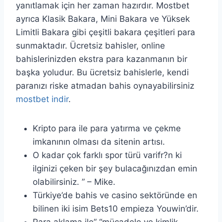
yanıtlamak için her zaman hazırdır. Mostbet
ayrıca Klasik Bakara, Mini Bakara ve Yüksek
Limitli Bakara gibi çeşitli bakara çeşitleri para
sunmaktadır. Ücretsiz bahisler, online
bahislerinizden ekstra para kazanmanın bir
başka yoludur. Bu ücretsiz bahislerle, kendi
paranızı riske atmadan bahis oynayabilirsiniz
mostbet indir
.
Kripto para ile para yatırma ve çekme
imkanının olması da sitenin artısı.
O kadar çok farklı spor türü varifr?n ki
ilginizi çeken bir şey bulacağınızdan emin
olabilirsiniz. ” – Mike.
Türkiye’de bahis ve casino sektöründe en
bilinen iki isim Bets10 empieza Youwin’dir.
Para aklama ile” “mücadele ve kimlik