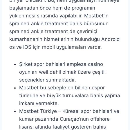
başlamadan önce hem de programın
yüklenmesi sırasında yapılabilir. Mostbet’in
sprained ankle treatment bahis bürosunun
sprained ankle treatment de çevrimiçi
kumarhanenin hizmetlerinin bulunduğu Android
os ve iOS için mobil uygulamaları vardır.
Şirket spor bahisleri empieza casino
oyunları weil dahil olmak üzere çeşitli
seçenekler sunmaktadır.
Mostbet bu sebeple en bilinen espor
türlerine ve büyük turnuvalara bahis yapma
imkanı vermekte.
Mostbet Türkiye – Küresel spor bahisleri ve
kumar pazarında Curaçao’nun offshore
lisansı altında faaliyet gösteren bahis