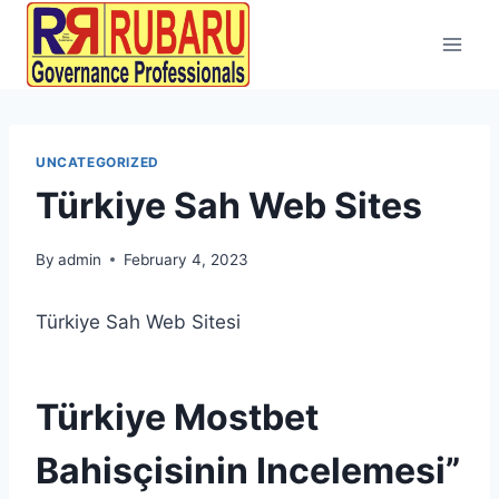
UNCATEGORIZED
Türkiye Sah Web Sites
By
admin
February 4, 2023
Türkiye Sah Web Sitesi
Türkiye Mostbet
Bahisçisinin Incelemesi”