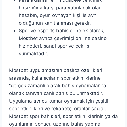
hırsızlığına karşı para yatırılacak olan
hesabın, oyun oynayan kişi ile aynı
olduğunun kanıtlanması gerekir.
Spor ve esports bahislerine ek olarak,
Mostbet ayrıca çevrimiçi on line casino
hizmetleri, sanal spor ve çekiliş
sunmaktadır.
Mostbet uygulamasının başlıca özellikleri
arasında, kullanıcıların spor etkinliklerine”
“gerçek zamanlı olarak bahis oynamalarına
olanak tanıyan canlı bahis bulunmaktadır.
Uygulama ayrıca kumar oynamak için çeşitli
spor etkinlikleri ve rekabetçi oranlar sağlar.
Mostbet spor bahisleri, spor etkinliklerinin ya da
oyunlarının sonucu üzerine bahis yapma