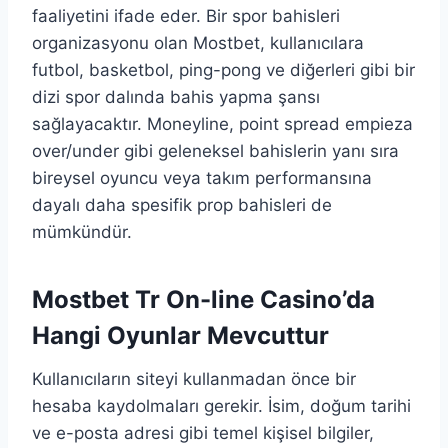
faaliyetini ifade eder. Bir spor bahisleri
organizasyonu olan Mostbet, kullanıcılara
futbol, basketbol, ping-pong ve diğerleri gibi bir
dizi spor dalında bahis yapma şansı
sağlayacaktır. Moneyline, point spread empieza
over/under gibi geleneksel bahislerin yanı sıra
bireysel oyuncu veya takım performansına
dayalı daha spesifik prop bahisleri de
mümkündür.
Mostbet Tr On-line Casino’da
Hangi Oyunlar Mevcuttur
Kullanıcıların siteyi kullanmadan önce bir
hesaba kaydolmaları gerekir. İsim, doğum tarihi
ve e-posta adresi gibi temel kişisel bilgiler,