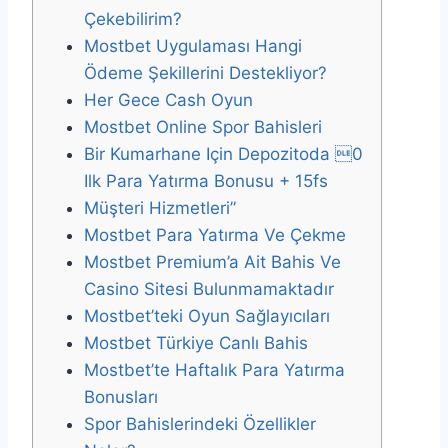
Çekebilirim?
Mostbet Uygulaması Hangi
Ödeme Şekillerini Destekliyor?
Her Gece Cash Oyun
Mostbet Online Spor Bahisleri
Bir Kumarhane Için Depozitoda 0
Ilk Para Yatırma Bonusu + 15fs
Müşteri Hizmetleri”
Mostbet Para Yatırma Ve Çekme
Mostbet Premium’a Ait Bahis Ve
Casino Sitesi Bulunmamaktadır
Mostbet’teki Oyun Sağlayıcıları
Mostbet Türkiye Canlı Bahis
Mostbet’te Haftalık Para Yatırma
Bonusları
Spor Bahislerindeki Özellikler