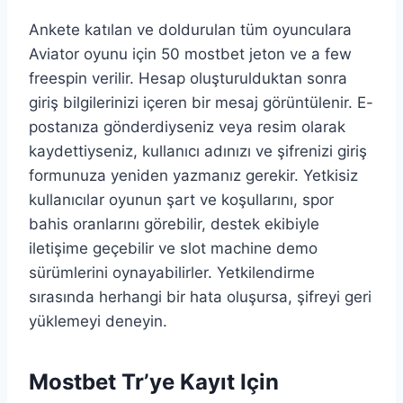
Ankete katılan ve doldurulan tüm oyunculara
Aviator oyunu için 50 mostbet jeton ve a few
freespin verilir. Hesap oluşturulduktan sonra
giriş bilgilerinizi içeren bir mesaj görüntülenir. E-
postanıza gönderdiyseniz veya resim olarak
kaydettiyseniz, kullanıcı adınızı ve şifrenizi giriş
formunuza yeniden yazmanız gerekir. Yetkisiz
kullanıcılar oyunun şart ve koşullarını, spor
bahis oranlarını görebilir, destek ekibiyle
iletişime geçebilir ve slot machine demo
sürümlerini oynayabilirler. Yetkilendirme
sırasında herhangi bir hata oluşursa, şifreyi geri
yüklemeyi deneyin.
Mostbet Tr’ye Kayıt Için