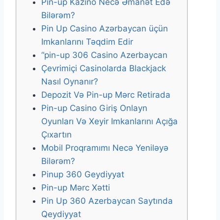
Pin-up Kazino Necə Əmanət Edə
Bilərəm?
Pin Up Casino Azərbaycan üçün
Imkanlarını Təqdim Edir
“pin-up 306 Casino Azerbaycan
Çevrimiçi Casinolarda Blackjack
Nasıl Oynanır?
Depozit Və Pin-up Mərc Retirada
Pin-up Casino Giriş Onlayn
Oyunları Və Xeyir Imkanlarını Açığa
Çıxartın
Mobil Proqramımı Necə Yeniləyə
Bilərəm?
Pinup 360 Geydiyyat
Pin-up Mərc Xətti
Pin Up 360 Azerbaycan Saytında
Qeydiyyat