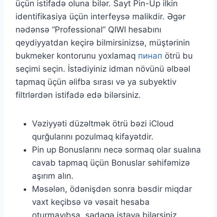
üçün istifadə oluna bilər. Sayt Pin-Up ilkin
identifikasiya üçün interfeysə malikdir. Əgər
nədənsə “Professional” QIWI hesabını
qeydiyyatdan keçirə bilmirsinizsə, müştərinin
bukmeker kontorunu yoxlamaq
пинап
ötrü bu
seçimi seçin. İstədiyiniz idman növünü əlbəəl
tapmaq üçün əlifba sırası və ya subyektiv
filtrlərdən istifadə edə bilərsiniz.
Vəziyyəti düzəltmək ötrü bəzi iCloud
qurğularını pozulmaq kifayətdir.
Pin up Bonuslarını necə sormaq olar sualına
cavab tapmaq üçün Bonuslar səhifəmizə
aşırım alın.
Məsələn, ödənişdən sonra bəsdir miqdar
vaxt keçibsə və vəsait hesaba
oturmayıbsa, sədəqə istəyə bilərsiniz.