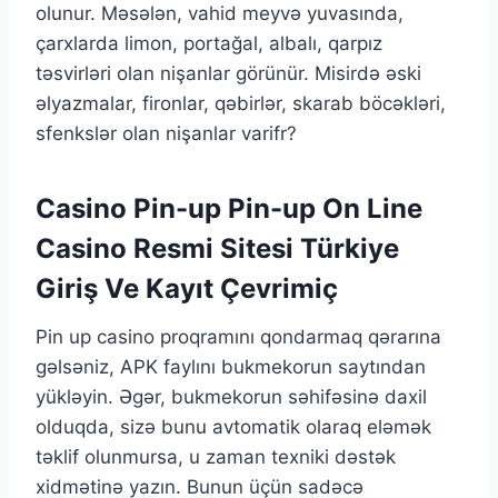
olunur. Məsələn, vahid meyvə yuvasında,
çarxlarda limon, portağal, albalı, qarpız
təsvirləri olan nişanlar görünür. Misirdə əski
əlyazmalar, fironlar, qəbirlər, skarab böcəkləri,
sfenkslər olan nişanlar varifr?
Casino Pin-up Pin-up On Line
Casino Resmi Sitesi Türkiye
Giriş Ve Kayıt Çevrimiç
Pin up casino proqramını qondarmaq qərarına
gəlsəniz, APK faylını bukmekorun saytından
yükləyin. Əgər, bukmekorun səhifəsinə daxil
olduqda, sizə bunu avtomatik olaraq eləmək
təklif olunmursa, u zaman texniki dəstək
xidmətinə yazın. Bunun üçün sadəcə