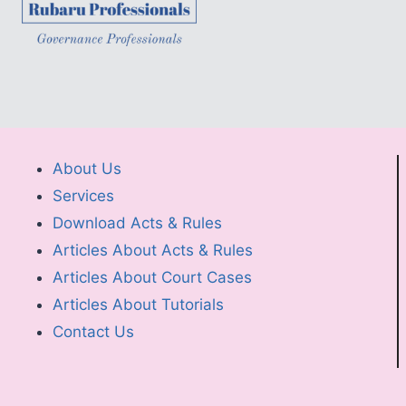
About Us
Services
Download Acts & Rules
Articles About Acts & Rules
Articles About Court Cases
Articles About Tutorials
Contact Us