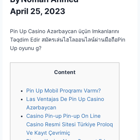
April 25, 2023
Pin Up Casino Azərbaycan üçün Imkanlarını
Təqdim Edir สมัครเล่นไฮโลออนไลน์ผ่านมือถือ
Pin
Up oyunu g?
Content
Pin Up Mobil Proqramı Varmı?
Las Ventajas De Pin Up Casino
Azərbaycan
Casino Pin-up Pin-up On Line
Casino Resmi Sitesi Türkiye Proloq
Ve Kayıt Çevrimiç