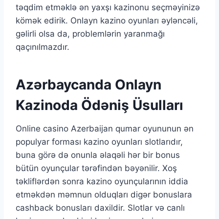
təqdim etməklə ən yaxşı kazinonu seçməyinizə
kömək edirik. Onlayn kazino oyunları əyləncəli,
gəlirli olsa da, problemlərin yaranmağı
qaçınılmazdır.
Azərbaycanda Onlayn
Kazinoda Ödəniş Üsulları
Online casino Azerbaijan qumar oyununun ən
populyar forması kazino oyunları slotlarıdır,
buna görə də onunla əlaqəli hər bir bonus
bütün oyunçular tərəfindən bəyənilir. Xoş
təkliflərdən sonra kazino oyunçularının iddia
etməkdən məmnun olduqları digər bonuslara
cashback bonusları daxildir. Slotlar və canlı