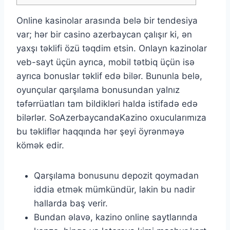
Online kasinolar arasında belə bir tendesiya
var; hər bir casino azerbaycan çalışır ki, ən
yaxşı təklifi özü təqdim etsin. Onlayn kazinolar
veb-sayt üçün ayrıca, mobil tətbiq üçün isə
ayrıca bonuslar təklif edə bilər. Bununla belə,
oyunçular qarşılama bonusundan yalnız
təfərrüatları tam bildikləri halda istifadə edə
bilərlər. SoAzerbaycandaKazino oxucularımıza
bu təkliflər haqqında hər şeyi öyrənməyə
kömək edir.
Qarşılama bonusunu depozit qoymadan
iddia etmək mümkündür, lakin bu nadir
hallarda baş verir.
Bundan əlavə, kazino online saytlarında