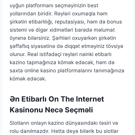
uyğun platformanı seçməyinizin best
yollarından biridir. Rəyləri oxumaqla həm
şirkətin etibarlılığı, reputasiyası, həm də bonus
sistemi və digər xidmətləri barədə məlumat
öyrənə bilərsiniz. Şərhləri oxuyarkən şirkətin
şəffaflıq siyasətinə də diqqət etməyiniz tövsiyə
olunur. Real istifadəçi rəyləri nəinki etibarlı
kazino tapmağınıza kömək edəcək, həm də
saxta online kasino platformalarını tanımağınıza
kömək edəcək.
Ən Etibarlı On The Internet
Kasinonu Necə Seçməli
Slotların onlayn kazino dünyasındakı təsiri və
rolu danılmazdır. Hətta deyə bilərik bu slotlar