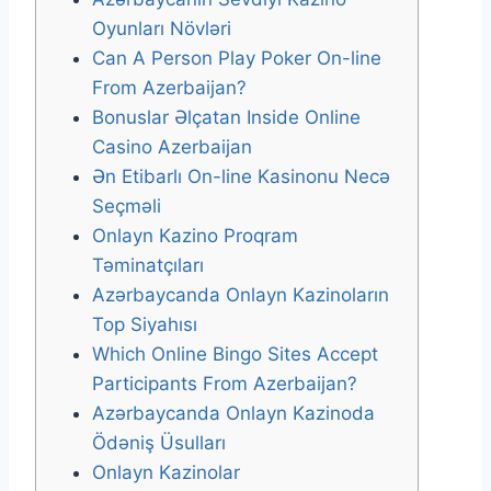
Oyunları Növləri
Can A Person Play Poker On-line
From Azerbaijan?
Bonuslar Əlçatan Inside Online
Casino Azerbaijan
Ən Etibarlı On-line Kasinonu Necə
Seçməli
Onlayn Kazino Proqram
Təminatçıları
Azərbaycanda Onlayn Kazinoların
Top Siyahısı
Which Online Bingo Sites Accept
Participants From Azerbaijan?
Azərbaycanda Onlayn Kazinoda
Ödəniş Üsulları
Onlayn Kazinolar