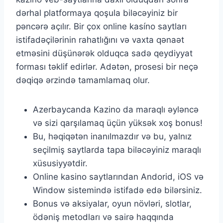
dərhal platformaya qoşula biləcəyiniz bir
pəncərə açılır. Bir çox online kasíno saytları
istifadəçilərinin rahatlığını və vaxta qənaət
etməsini düşünərək olduqca sadə qeydiyyat
forması təklif edirlər. Adətən, prosesi bir neçə
dəqiqə ərzində tamamlamaq olur.
Azerbaycanda Kazino da maraqlı əyləncə
və sizi qarşılamaq üçün yüksək xoş bonus!
Bu, həqiqətən inanılmazdır və bu, yalnız
seçilmiş saytlarda tapa biləcəyiniz maraqlı
xüsusiyyətdir.
Online kasino saytlarından Andorid, iOS və
Window sistemində istifadə edə bilərsiniz.
Bonus və aksiyalar, oyun növləri, slotlar,
ödəniş metodları və sairə haqqında