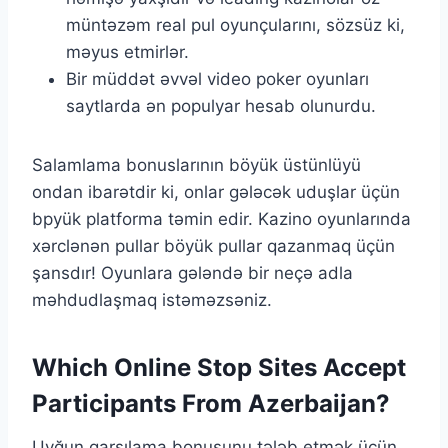
müntəzəm real pul oyunçularını, sözsüz ki,
məyus etmirlər.
Bir müddət əvvəl video poker oyunları
saytlarda ən populyar hesab olunurdu.
Salamlama bonuslarının böyük üstünlüyü
ondan ibarətdir ki, onlar gələcək uduşlar üçün
bpyük platforma təmin edir. Kazino oyunlarında
xərclənən pullar böyük pullar qazanmaq üçün
şansdır! Oyunlara gələndə bir neçə adla
məhdudlaşmaq istəməzsəniz.
Which Online Stop Sites Accept
Participants From Azerbaijan?
Uyğun qarşılama bonusunu tələb etmək üçün