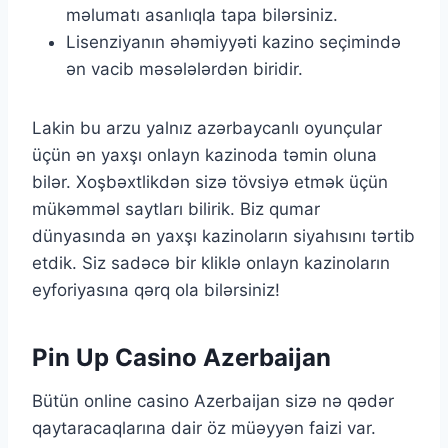
məlumatı asanlıqla tapa bilərsiniz.
Lisenziyanın əhəmiyyəti kazino seçimində
ən vacib məsələlərdən biridir.
Lakin bu arzu yalnız azərbaycanlı oyunçular
üçün ən yaxşı onlayn kazinoda təmin oluna
bilər. Xoşbəxtlikdən sizə tövsiyə etmək üçün
mükəmməl saytları bilirik. Biz qumar
dünyasında ən yaxşı kazinoların siyahısını tərtib
etdik. Siz sadəcə bir kliklə onlayn kazinoların
eyforiyasına qərq ola bilərsiniz!
Pin Up Casino Azerbaijan
Bütün online casino Azerbaijan sizə nə qədər
qaytaracaqlarına dair öz müəyyən faizi var.