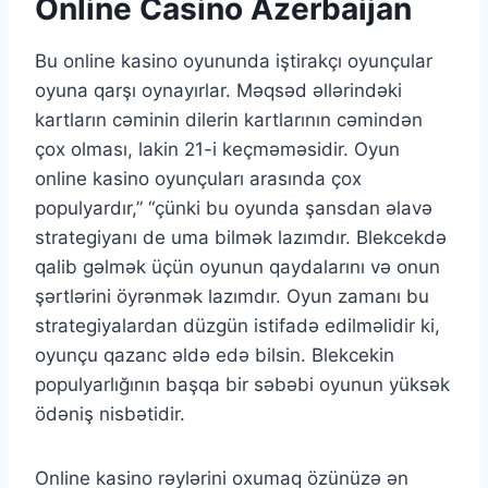
Online Casino Azerbaijan
Bu online kasino oyununda iştirakçı oyunçular
oyuna qarşı oynayırlar. Məqsəd əllərindəki
kartların cəminin dilerin kartlarının cəmindən
çox olması, lakin 21-i keçməməsidir. Oyun
online kasino oyunçuları arasında çox
populyardır,” “çünki bu oyunda şansdan əlavə
strategiyanı de uma bilmək lazımdır. Blekcekdə
qalib gəlmək üçün oyunun qaydalarını və onun
şərtlərini öyrənmək lazımdır. Oyun zamanı bu
strategiyalardan düzgün istifadə edilməlidir ki,
oyunçu qazanc əldə edə bilsin. Blekcekin
populyarlığının başqa bir səbəbi oyunun yüksək
ödəniş nisbətidir.
Online kasino rəylərini oxumaq özünüzə ən