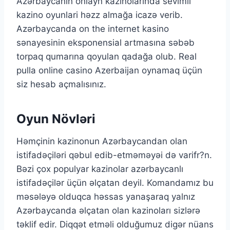
Azərbaycanın onlayn kazinolarında sevimli
kazino oyunlari həzz almağa icazə verib.
Azərbaycanda on the internet kasino
sənayesinin eksponensial artmasına səbəb
torpaq qumarına qoyulan qadağa olub. Real
pulla online casino Azerbaijan oynamaq üçün
siz hesab açmalısınız.
Oyun Növləri
Həmçinin kazinonun Azərbaycandan olan
istifadəçiləri qəbul edib-etməməyəi də varifr?n.
Bəzi çox populyar kazinolar azərbaycanlı
istifadəçilər üçün əlçatan deyil. Komandamız bu
məsələyə olduqca həssas yanaşaraq yalnız
Azərbaycanda əlçatan olan kazinoları sizlərə
təklif edir. Diqqət etməli olduğumuz digər nüans