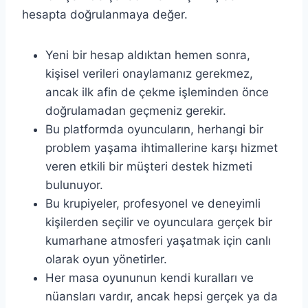
hesapta doğrulanmaya değer.
Yeni bir hesap aldıktan hemen sonra,
kişisel verileri onaylamanız gerekmez,
ancak ilk afin de çekme işleminden önce
doğrulamadan geçmeniz gerekir.
Bu platformda oyuncuların, herhangi bir
problem yaşama ihtimallerine karşı hizmet
veren etkili bir müşteri destek hizmeti
bulunuyor.
Bu krupiyeler, profesyonel ve deneyimli
kişilerden seçilir ve oyunculara gerçek bir
kumarhane atmosferi yaşatmak için canlı
olarak oyun yönetirler.
Her masa oyununun kendi kuralları ve
nüansları vardır, ancak hepsi gerçek ya da