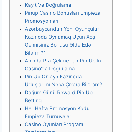
Kayıt Ve Doğrulama
Pinup Casino Bonusları Empieza
Promosyonları
Azərbaycandan Yeni Oyunçular
Kazinoda Oynamaq Üçün Xoş
Gəlmisiniz Bonusu Əldə Edə
Bilərmi?”
Anında Pra Çekme Için Pin Up In
Casino’da Doğrulama
Pin Up Onlayn Kazinoda
Uduşlarımı Necə Çıxara Bilərəm?
Doğum Günü Reward Pin Up
Betting
Her Hafta Promosyon Kodu
Empieza Turnuvalar
Casino Oyunları Proqram