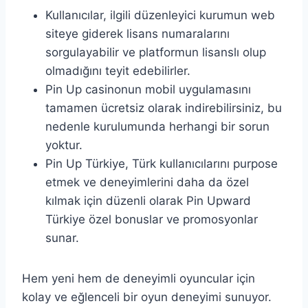
Kullanıcılar, ilgili düzenleyici kurumun web
siteye giderek lisans numaralarını
sorgulayabilir ve platformun lisanslı olup
olmadığını teyit edebilirler.
Pin Up casinonun mobil uygulamasını
tamamen ücretsiz olarak indirebilirsiniz, bu
nedenle kurulumunda herhangi bir sorun
yoktur.
Pin Up Türkiye, Türk kullanıcılarını purpose
etmek ve deneyimlerini daha da özel
kılmak için düzenli olarak Pin Upward
Türkiye özel bonuslar ve promosyonlar
sunar.
Hem yeni hem de deneyimli oyuncular için
kolay ve eğlenceli bir oyun deneyimi sunuyor.