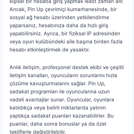
kişisel bir hesaba giriş yapmak least zaman alır.
Ancak, Pin Up çevrimiçi kumarhanesinde, bir
sosyal ağ hesabı üzerinden yetkilendirme
yaparsanız, hesabınıza daha da hızlı giriş
yapabilirsiniz. Ayrıca, bir fiziksel IP adresinden
veya oyun kulübündeki aile başına birden fazla
hesabı etkinleştirmek de yasaktır.
Anlık iletişim, profesyonel destek ekibi ve çeşitli
iletişim kanalları, oyuncuların sorunlarını hızla
çözüme kavuşturmalarını sağlar. Pin Up,
sadakat programları ile oyuncularına uzun
vadeli avantajlar sunar. Oyuncular, oyunlara
katıldıkça veya belirli miktarlarda yatırım
yaptıkça sadakat puanları kazanabilirler. Bu
puanlar, daha sonra bonuslar ya da özel
tekliflerle değiştirilebilir.