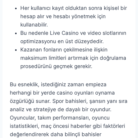
Her kullanıcı kayıt olduktan sonra kişisel bir
hesap alır ve hesabı yönetmek için
kullanabilir.
Bu nedenle Live Casino ve video slotlarının
optimizasyonu en üst düzeydedir.
Kazanan fonların çekilmesine ilişkin
maksimum limitleri artırmak için doğrulama
prosedürünü geçmek gerekir.
Bu esneklik, istediğiniz zaman empieza
herhangi bir yerde casino oyunları oynama
özgürlüğü sunar. Spor bahisleri, şansın yanı sıra
analiz ve stratejiye de dayalı bir oyundur.
Oyuncular, takım performansları, oyuncu
istatistikleri, maç öncesi haberler gibi faktörleri
değerlendirerek daha bilinçli bahisler