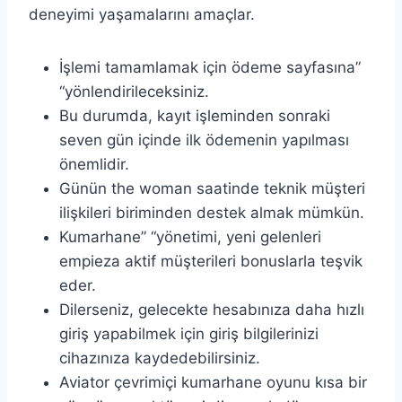
deneyimi yaşamalarını amaçlar.
İşlemi tamamlamak için ödeme sayfasına”
“yönlendirileceksiniz.
Bu durumda, kayıt işleminden sonraki
seven gün içinde ilk ödemenin yapılması
önemlidir.
Günün the woman saatinde teknik müşteri
ilişkileri biriminden destek almak mümkün.
Kumarhane” “yönetimi, yeni gelenleri
empieza aktif müşterileri bonuslarla teşvik
eder.
Dilerseniz, gelecekte hesabınıza daha hızlı
giriş yapabilmek için giriş bilgilerinizi
cihazınıza kaydedebilirsiniz.
Aviator çevrimiçi kumarhane oyunu kısa bir