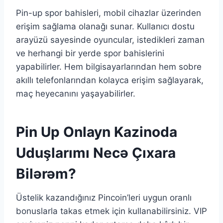
Pin-up spor bahisleri, mobil cihazlar üzerinden
erişim sağlama olanağı sunar. Kullanıcı dostu
arayüzü sayesinde oyuncular, istedikleri zaman
ve herhangi bir yerde spor bahislerini
yapabilirler. Hem bilgisayarlarından hem sobre
akıllı telefonlarından kolayca erişim sağlayarak,
maç heyecanını yaşayabilirler.
Pin Up Onlayn Kazinoda
Uduşlarımı Necə Çıxara
Bilərəm?
Üstelik kazandığınız Pincoin’leri uygun oranlı
bonuslarla takas etmek için kullanabilirsiniz. VIP