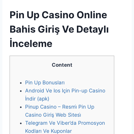
Pin Up Casino Online
Bahis Giriş Ve Detaylı
İnceleme
Content
Pin Up Bonusları
Android Ve Ios Için Pin-up Casino
İndir (apk)
Pinup Casino – Resmi̇ Pin Up
Casino Giriş Web Si̇tesi̇
Telegram Ve Viber’da Promosyon
Kodları Ve Kuponlar