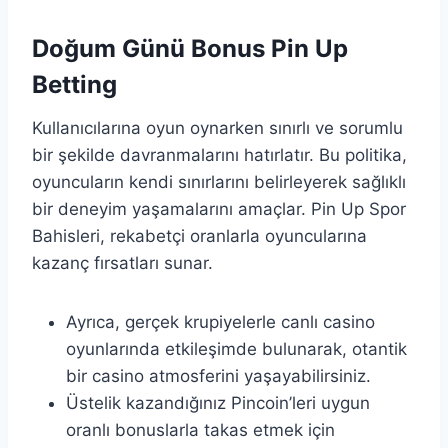
Doğum Günü Bonus Pin Up
Betting
Kullanıcılarına oyun oynarken sınırlı ve sorumlu
bir şekilde davranmalarını hatırlatır. Bu politika,
oyuncuların kendi sınırlarını belirleyerek sağlıklı
bir deneyim yaşamalarını amaçlar. Pin Up Spor
Bahisleri, rekabetçi oranlarla oyuncularına
kazanç fırsatları sunar.
Ayrıca, gerçek krupiyelerle canlı casino
oyunlarında etkileşimde bulunarak, otantik
bir casino atmosferini yaşayabilirsiniz.
Üstelik kazandığınız Pincoin’leri uygun
oranlı bonuslarla takas etmek için