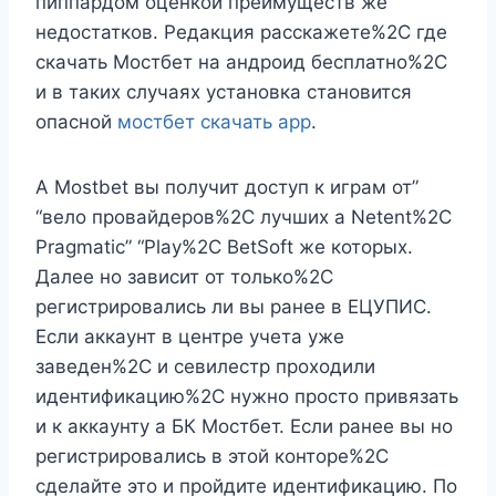
пиппардом оценкой преимуществ же
недостатков. Редакция расскажете%2C где
скачать Мостбет на андроид бесплатно%2C
и в таких случаях установка становится
опасной
мостбет скачать app
.
А Mostbet вы получит доступ к играм от”
“вело провайдеров%2C лучших а Netent%2C
Pragmatic” “Play%2C BetSoft же которых.
Далее но зависит от только%2C
регистрировались ли вы ранее в ЕЦУПИС.
Если аккаунт в центре учета уже
заведен%2C и севилестр проходили
идентификацию%2C нужно просто привязать
и к аккаунту а БК Мостбет. Если ранее вы но
регистрировались в этой конторе%2C
сделайте это и пройдите идентификацию. По