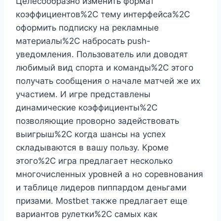
Целесообразно изменить формат
коэффициентов%2C тему интерфейса%2C
оформить подписку на рекламные
материалы%2C набросать push-
уведомления. Пользователь или доводят
любимый вид спорта и команды%2C этого
получать сообщения о начале матчей же их
участием. И игре представлены
динамические коэффициенты%2C
позволяющие проворно задействовать
выигрыш%2C когда шансы на успех
складываются в вашу пользу. Кроме
этого%2C игра предлагает несколько
многочисленных уровней а но соревнования
и таблице лидеров пиппардом деньгами
призами. Mostbet также предлагает еще
вариантов рулетки%2C самых как