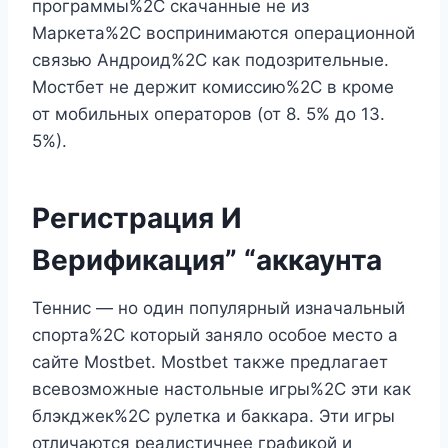
программы%2C скачанные не из
Маркета%2C воспринимаются операционной
связью Андроид%2C как подозрительные.
Мостбет не держит комиссию%2C в кроме
от мобильных операторов (от 8. 5% до 13.
5%).
Регистрация И
Верификация” “аккаунта
Теннис — но один популярный изначальный
спорта%2C который заняло особое место а
сайте Mostbet. Mostbet также предлагает
всевозможные настольные игры%2C эти как
блэкджек%2C рулетка и баккара. Эти игры
отличаются реалистичнее графикой и