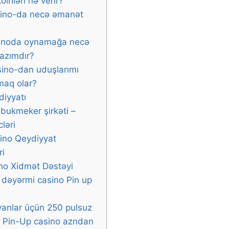
oinləri nə verir?
sino-da necə əmanət
sinoda oynamağa necə
azımdır?
ino-dan uduşlarımı
maq olar?
diyyatı
 bukmeker şirkəti –
ləri
ino Qeydiyyat
ri
no Xidmət Dəstəyi
dəyərmi casino Pin up
yanlar üçün 250 pulsuz
ə Pin-Up casino azndan