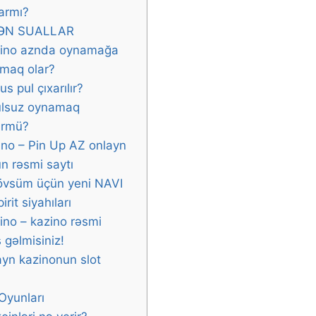
armı?
LƏN SUALLAR
sino aznda oynamağa
maq olar?
s pul çıxarılır?
lsuz oynamaq
rmü?
ino – Pin Up AZ onlayn
n rəsmi saytı
övsüm üçün yeni NAVI
rit siyahıları
ino – kazino rəsmi
 gəlmisiniz!
ayn kazinonun slot
 Oyunları