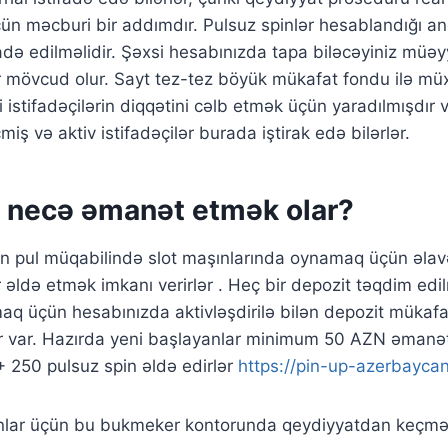
çün məcburi bir addımdır. Pulsuz spinlər hesablandığı a
fadə edilməlidir. Şəxsi hesabınızda tapa biləcəyiniz müə
r mövcud olur. Sayt tez-tez böyük mükafat fondu ilə müxtə
ni istifadəçilərin diqqətini cəlb etmək üçün yaradılmışdır
ş və aktiv istifadəçilər burada iştirak edə bilərlər.
 necə əmanət etmək olar?
 pul müqabilində slot maşınlarında oynamaq üçün əlavə
 əldə etmək imkanı verirlər . Heç bir depozit təqdim edil
aq üçün hesabınızda aktivləşdirilə bilən depozit mükafa
lar var. Hazırda yeni başlayanlar minimum 50 AZN əmanə
250 pulsuz spin əldə edirlər
https://pin-up-azerbayca
nlar üçün bu bukmeker kontorunda qeydiyyatdan keçmə