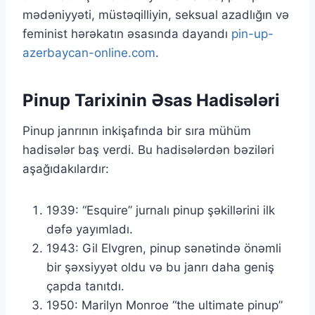
mədəniyyəti, müstəqilliyin, seksual azadlığın və
feminist hərəkatın əsasında dayandı
pin-up-
azerbaycan-online.com
.
Pinup Tarixinin Əsas Hadisələri
Pinup janrının inkişafında bir sıra mühüm
hadisələr baş verdi. Bu hadisələrdən bəziləri
aşağıdakılardır:
1939: “Esquire” jurnalı pinup şəkillərini ilk
dəfə yayımladı.
1943: Gil Elvgren, pinup sənətində önəmli
bir şəxsiyyət oldu və bu janrı daha geniş
çapda tanıtdı.
1950: Marilyn Monroe “the ultimate pinup”