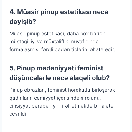
4. Müasir pinup estetikası necə
dəyişib?
Müasir pinup estetikası, daha çox bədən
müstəqilliyi və müxtəliflik muvafiqində
formalaşmış, fərqli bədən tiplərini əhatə edir.
5. Pinup mədəniyyəti feminist
düşüncələrlə necə əlaqəli olub?
Pinup obrazları, feminist hərəkatla birləşərək
qadınların cəmiyyət içərisindəki rolunu,
cinsiyyət bərabərliyini irəlilətməkdə bir alətə
çevrildi.