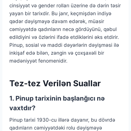
cinsiyyət və gender rolları üzerine də dərin təsir
yayan bir tarixdir. Bu janr, keçmişdən indiyə
qədər dəyişməyə davam edərək, müasir
cəmiyyətdə qadınların necə gördüyünü, qəbul
edildiyini və özlərini ifadə etdiklərini əks etdirir.
Pinup, sosial və maddi dəyərlərin dəyişməsi ilə
inkişaf edə bilən, zəngin və çoxşaxəli bir
mədəniyyət fenomenidir.
Tez-tez Verilən Suallar
1. Pinup tarixinin başlanğıcı nə
vaxtdır?
Pinup tarixi 1930-cu illərə dayanır, bu dövrdə
qadınların cəmiyyətdəki rolu dəyişməyə