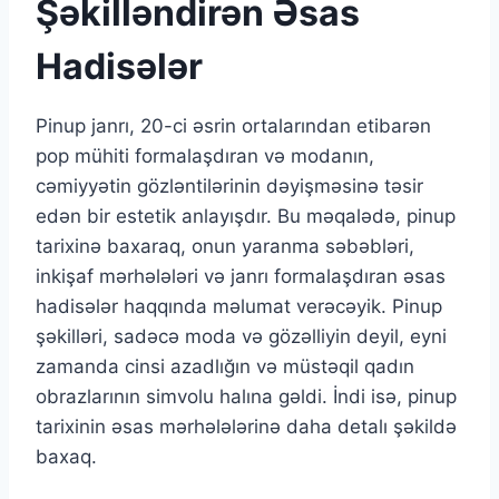
Şəkilləndirən Əsas
Hadisələr
Pinup janrı, 20-ci əsrin ortalarından etibarən
pop mühiti formalaşdıran və modanın,
cəmiyyətin gözləntilərinin dəyişməsinə təsir
edən bir estetik anlayışdır. Bu məqalədə, pinup
tarixinə baxaraq, onun yaranma səbəbləri,
inkişaf mərhələləri və janrı formalaşdıran əsas
hadisələr haqqında məlumat verəcəyik. Pinup
şəkilləri, sadəcə moda və gözəlliyin deyil, eyni
zamanda cinsi azadlığın və müstəqil qadın
obrazlarının simvolu halına gəldi. İndi isə, pinup
tarixinin əsas mərhələlərinə daha detalı şəkildə
baxaq.