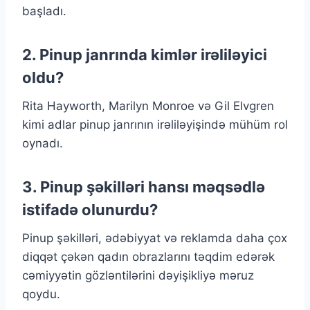
başladı.
2. Pinup janrında kimlər irəliləyici
oldu?
Rita Hayworth, Marilyn Monroe və Gil Elvgren
kimi adlar pinup janrının irəliləyişində mühüm rol
oynadı.
3. Pinup şəkilləri hansı məqsədlə
istifadə olunurdu?
Pinup şəkilləri, ədəbiyyat və reklamda daha çox
diqqət çəkən qadın obrazlarını təqdim edərək
cəmiyyətin gözləntilərini dəyişikliyə məruz
qoydu.