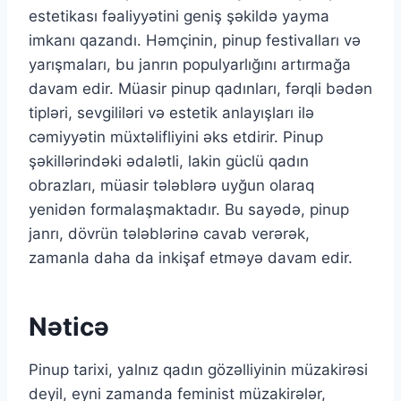
estetikası fəaliyyətini geniş şəkildə yayma
imkanı qazandı. Həmçinin, pinup festivalları və
yarışmaları, bu janrın populyarlığını artırmağa
davam edir. Müasir pinup qadınları, fərqli bədən
tipləri, sevgililəri və estetik anlayışları ilə
cəmiyyətin müxtəlifliyini əks etdirir. Pinup
şəkillərindəki ədalətli, lakin güclü qadın
obrazları, müasir tələblərə uyğun olaraq
yenidən formalaşmaktadır. Bu sayədə, pinup
janrı, dövrün tələblərinə cavab verərək,
zamanla daha da inkişaf etməyə davam edir.
Nəticə
Pinup tarixi, yalnız qadın gözəlliyinin müzakirəsi
deyil, eyni zamanda feminist müzakirələr,