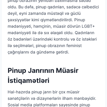
pinup obrazının yenidən baxılmasına səbəb
oldu. Bu dəfə, pinup qadınları, sadəcə cəlbedici
deyil, eyni zamanda müstəqil və güclü
şəxsiyyətlər kimi qiymətləndirilirdi. Pinup
mədəniyyəti, həmçinin, müasir dövrün LGBT+
mədəniyyəti ilə də sıx əlaqəli oldu. Qadınların
öz bədənləri üzərindəki kontrolu və öz istəkləri
ilə seçilmələri, pinup obrazının feminist
çağırışlarını da gündəmə gətirdi.
Pinup Janrının Müasir
İstiqamətləri
Hal-hazırda pinup janrı bir çox müasir
sənətçilərin və dizaynerlərin ilham mənbəyidir.
Sosial media platformaları sayesinde pinup