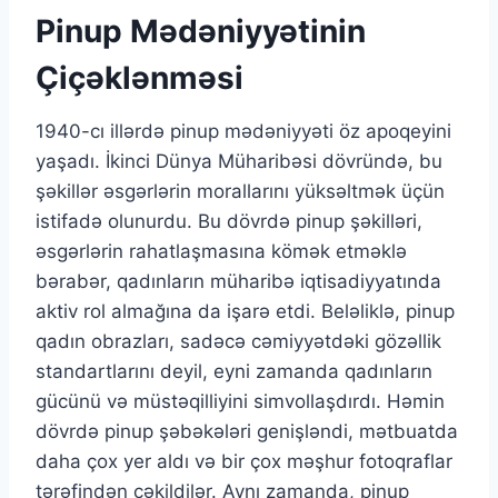
Pinup Mədəniyyətinin
Çiçəklənməsi
1940-cı illərdə pinup mədəniyyəti öz apoqeyini
yaşadı. İkinci Dünya Müharibəsi dövründə, bu
şəkillər əsgərlərin morallarını yüksəltmək üçün
istifadə olunurdu. Bu dövrdə pinup şəkilləri,
əsgərlərin rahatlaşmasına kömək etməklə
bərabər, qadınların müharibə iqtisadiyyatında
aktiv rol almağına da işarə etdi. Beləliklə, pinup
qadın obrazları, sadəcə cəmiyyətdəki gözəllik
standartlarını deyil, eyni zamanda qadınların
gücünü və müstəqilliyini simvollaşdırdı. Həmin
dövrdə pinup şəbəkələri genişləndi, mətbuatda
daha çox yer aldı və bir çox məşhur fotoqraflar
tərəfindən çəkildilər. Aynı zamanda, pinup