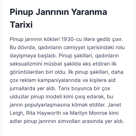
Pinup Janrının Yaranma
Tarixi
Pinup janrının kökləri 1930-cu illərə gedib çıxır.
Bu dövrdə, qadınların cəmiyyət içərisindəki rolu
dəyişməyə başladı. Pinup şəkilləri, qadınların
seksualizmini müsbət şəkildə əks etdirən ilk
görüntülərdən biri oldu. İlk pinup şəkilləri, daha
çox reklam kampaniyalarında və kişilərə aid
jurnallarda yer aldı. Tarix boyunca bir çox
ulduzlar pinup modeli kimi çıxış edərək, bu
janrın populyarlaşmasına kömək etdilər. Janet
Leigh, Rita Hayworth və Marilyn Monroe kimi
adlar pinup janrının simvolları arasında yer aldı.