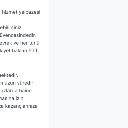
, hizmet yelpazesi
bilirsiniz.
güvencesindedir.
 evrak ve her türlü
lkiyet hakları PTT
mektedir.
ın uzun süredir
hazlarda haine
masına izin
za kazançlarınıza