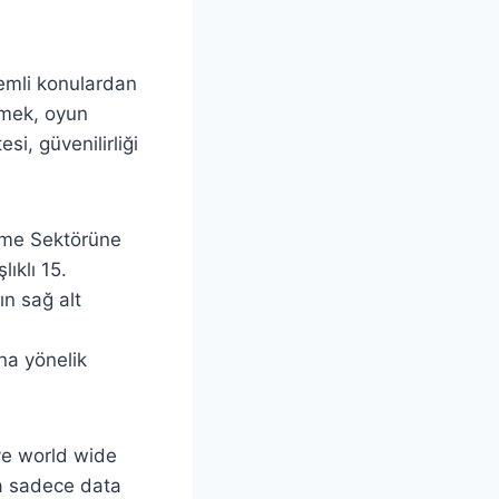
nemli konulardan
etmek, oyun
i, güvenilirliği
şme Sektörüne
lıklı 15.
n sağ alt
na yönelik
iye world wide
a sadece data