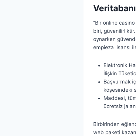
Veritabanı
“Bir online casin
biri, güvenilirlik
oynarken güvende 
empieza lisansı il
Elektronik H
İlişkin Tüketi
Başvurmak içi
köşesindeki s
Maddesi, tüm 
ücretsiz jala
Birbirinden eğlen
web paketi kazan