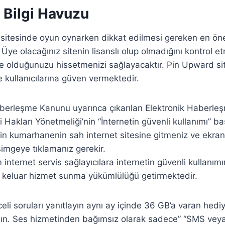
 Bilgi Havuzu
o sitesinde oyun oynarken dikkat edilmesi gereken en ö
tir. Üye olacağınız sitenin lisanslı olup olmadığını kontrol 
olduğunuzu hissetmenizi sağlayacaktır. Pin Upward sites
e kullanıcılarına güven vermektedir.
aberleşme Kanunu uyarınca çıkarılan Elektronik Haberle
ci Hakları Yönetmeliği’nin “İnternetin güvenli kullanımı” baş
n kumarhanenin sah internet sitesine gitmeniz ve ekranı
imgeye tıklamanız gerekir.
internet servis sağlayıcılara internetin güvenli kullanımı
n keluar hizmet sunma yükümlülüğü getirmektedir.
celi soruları yanıtlayın aynı ay içinde 36 GB’a varan hed
ın. Ses hizmetinden bağımsız olarak sadece” “SMS vey