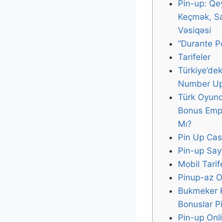
Pin-up: Qe
Keçmək, Sa
Vəsiqəsi
“Durante P
Tarifeler
Türkiye’de
Number Up
Türk Oyuncu
Bonus Emp
Mı?
Pin Up Casi
Pin-up Sayt
Mobil Tarif
Pinup-az O
Bukmeker K
Bonuslar P
Pin-up Onl