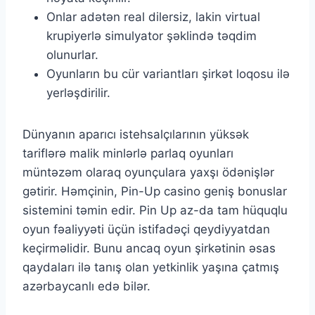
Onlar adətən real dilersiz, lakin virtual
krupiyerlə simulyator şəklində təqdim
olunurlar.
Oyunların bu cür variantları şirkət loqosu ilə
yerləşdirilir.
Dünyanın aparıcı istehsalçılarının yüksək
tariflərə malik minlərlə parlaq oyunları
müntəzəm olaraq oyunçulara yaxşı ödənişlər
gətirir. Həmçinin, Pin-Up casino geniş bonuslar
sistemini təmin edir. Pin Up az-da tam hüquqlu
oyun fəaliyyəti üçün istifadəçi qeydiyyatdan
keçirməlidir. Bunu ancaq oyun şirkətinin əsas
qaydaları ilə tanış olan yetkinlik yaşına çatmış
azərbaycanlı edə bilər.