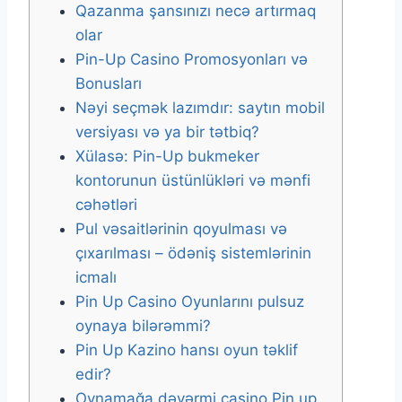
Qazanma şansınızı necə artırmaq
olar
Pin-Up Casino Promosyonları və
Bonusları
Nəyi seçmək lazımdır: saytın mobil
versiyası və ya bir tətbiq?
Xülasə: Pin-Up bukmeker
kontorunun üstünlükləri və mənfi
cəhətləri
Pul vəsaitlərinin qoyulması və
çıxarılması – ödəniş sistemlərinin
icmalı
Pin Up Casino Oyunlarını pulsuz
oynaya bilərəmmi?
Pin Up Kazino hansı oyun təklif
edir?
Oynamağa dəyərmi casino Pin up