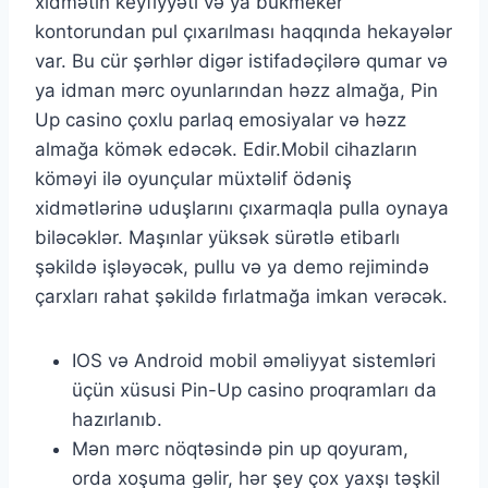
xidmətin keyfiyyəti və ya bukmeker
kontorundan pul çıxarılması haqqında hekayələr
var. Bu cür şərhlər digər istifadəçilərə qumar və
ya idman mərc oyunlarından həzz almağa, Pin
Up casino çoxlu parlaq emosiyalar və həzz
almağa kömək edəcək. Edir.Mobil cihazların
köməyi ilə oyunçular müxtəlif ödəniş
xidmətlərinə uduşlarını çıxarmaqla pulla oynaya
biləcəklər. Maşınlar yüksək sürətlə etibarlı
şəkildə işləyəcək, pullu və ya demo rejimində
çarxları rahat şəkildə fırlatmağa imkan verəcək.
IOS və Android mobil əməliyyat sistemləri
üçün xüsusi Pin-Up casino proqramları da
hazırlanıb.
Mən mərc nöqtəsində pin up qoyuram,
orda xoşuma gəlir, hər şey çox yaxşı təşkil