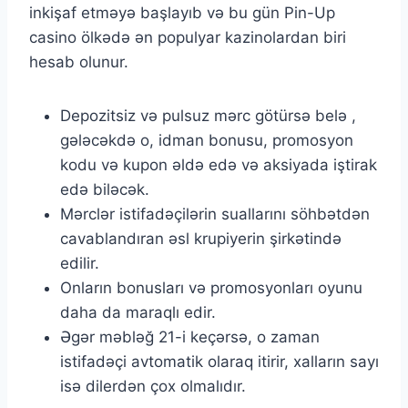
inkişaf etməyə başlayıb və bu gün Pin-Up
casino ölkədə ən populyar kazinolardan biri
hesab olunur.
Depozitsiz və pulsuz mərc götürsə belə ,
gələcəkdə o, idman bonusu, promosyon
kodu və kupon əldə edə və aksiyada iştirak
edə biləcək.
Mərclər istifadəçilərin suallarını söhbətdən
cavablandıran əsl krupiyerin şirkətində
edilir.
Onların bonusları və promosyonları oyunu
daha da maraqlı edir.
Əgər məbləğ 21-i keçərsə, o zaman
istifadəçi avtomatik olaraq itirir, xalların sayı
isə dilerdən çox olmalıdır.