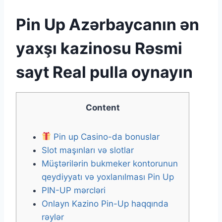
Pin Up Azərbaycanın ən
yaxşı kazinosu Rəsmi
sayt Real pulla oynayın
Content
Pin up Casino-da bonuslar
Slot maşınları və slotlar
Müştərilərin bukmeker kontorunun
qeydiyyatı və yoxlanılması Pin Up
PIN-UP mərcləri
Onlayn Kazino Pin-Up haqqında
rəylər