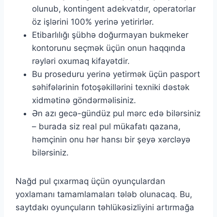
olunub, kontingent adekvatdır, operatorlar
öz işlərini 100% yerinə yetirirlər.
Etibarlılığı şübhə doğurmayan bukmeker
kontorunu seçmək üçün onun haqqında
rəyləri oxumaq kifayətdir.
Bu proseduru yerinə yetirmək üçün pasport
səhifələrinin fotoşəkillərini texniki dəstək
xidmətinə göndərməlisiniz.
Ən azı gecə-gündüz pul mərc edə bilərsiniz
– burada siz real pul mükafatı qazana,
həmçinin onu hər hansı bir şeyə xərcləyə
bilərsiniz.
Nağd pul çıxarmaq üçün oyunçulardan
yoxlamanı tamamlamaları tələb olunacaq. Bu,
saytdakı oyunçuların təhlükəsizliyini artırmağa