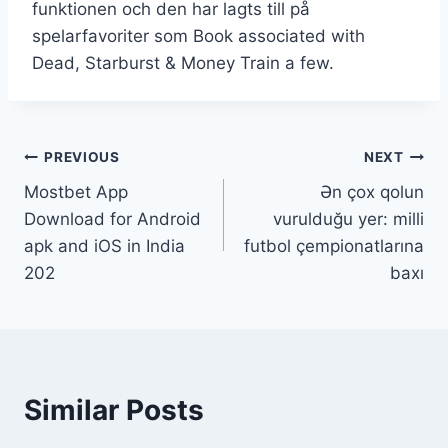
funktionen och den har lagts till på
spelarfavoriter som Book associated with
Dead, Starburst & Money Train a few.
PREVIOUS
NEXT
Mostbet App
Ən çox qolun
Download for Android
vurulduğu yer: milli
apk and iOS in India
futbol çempionatlarına
202
baxı
Similar Posts