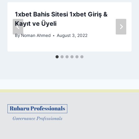
1xbet Bahis Sitesi 1xbet Giriş &
Kayıt ve Üyeli
By
Noman Ahmed
August 3, 2022