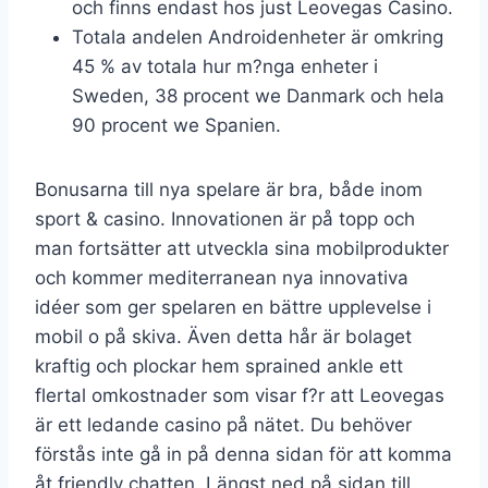
och finns endast hos just Leovegas Casino.
Totala andelen Androidenheter är omkring
45 % av totala hur m?nga enheter i
Sweden, 38 procent we Danmark och hela
90 procent we Spanien.
Bonusarna till nya spelare är bra, både inom
sport & casino. Innovationen är på topp och
man fortsätter att utveckla sina mobilprodukter
och kommer mediterranean nya innovativa
idéer som ger spelaren en bättre upplevelse i
mobil o på skiva. Även detta hår är bolaget
kraftig och plockar hem sprained ankle ett
flertal omkostnader som visar f?r att Leovegas
är ett ledande casino på nätet. Du behöver
förstås inte gå in på denna sidan för att komma
åt friendly chatten. Längst ned på sidan till