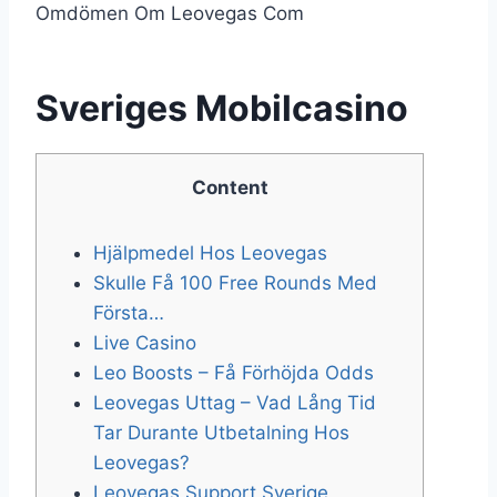
Omdömen Om Leovegas Com
Sveriges Mobilcasino
Content
Hjälpmedel Hos Leovegas
Skulle Få 100 Free Rounds Med
Första…
Live Casino
Leo Boosts – Få Förhöjda Odds
Leovegas Uttag – Vad Lång Tid
Tar Durante Utbetalning Hos
Leovegas?
Leovegas Support Sverige