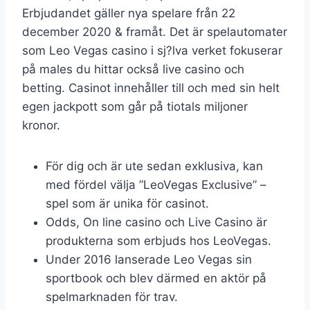
Erbjudandet gäller nya spelare från 22
december 2020 & framåt. Det är spelautomater
som Leo Vegas casino i sj?lva verket fokuserar
på males du hittar också live casino och
betting. Casinot innehåller till och med sin helt
egen jackpott som går på tiotals miljoner
kronor.
För dig och är ute sedan exklusiva, kan
med fördel välja ”LeoVegas Exclusive” –
spel som är unika för casinot.
Odds, On line casino och Live Casino är
produkterna som erbjuds hos LeoVegas.
Under 2016 lanserade Leo Vegas sin
sportbook och blev därmed en aktör på
spelmarknaden för trav.