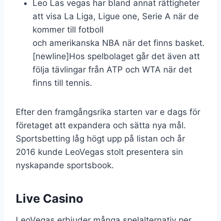
Leo Las vegas har bland annat rättigheter
att visa La Liga, Ligue one, Serie A när de
kommer till fotboll
och amerikanska NBA när det finns basket.
[newline]Hos spelbolaget går det även att
följa tävlingar från ATP och WTA när det
finns till tennis.
Efter den framgångsrika starten var e dags för
företaget att expandera och sätta nya mål.
Sportsbetting låg högt upp på listan och år
2016 kunde LeoVegas stolt presentera sin
nyskapande sportsbook.
Live Casino
LeoVegas erbjuder många spelalternativ per