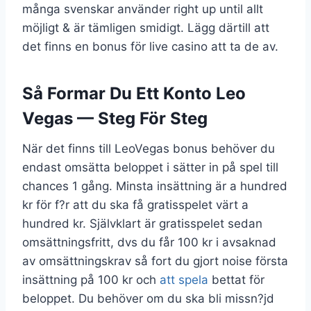
många svenskar använder right up until allt
möjligt & är tämligen smidigt. Lägg därtill att
det finns en bonus för live casino att ta de av.
Så Formar Du Ett Konto Leo
Vegas — Steg För Steg
När det finns till LeoVegas bonus behöver du
endast omsätta beloppet i sätter in på spel till
chances 1 gång. Minsta insättning är a hundred
kr för f?r att du ska få gratisspelet värt a
hundred kr. Självklart är gratisspelet sedan
omsättningsfritt, dvs du får 100 kr i avsaknad
av omsättningskrav så fort du gjort noise första
insättning på 100 kr och
att spela
bettat för
beloppet. Du behöver om du ska bli missn?jd