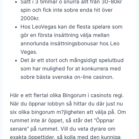
Satt i 3 timmar o snurra allt från 30-80kr
spin och fick inte sobre enda hit över
2000kr.
Hos LeoVegas kan de flesta spelare som
gör en första insättning välja mellan
annorlunda insättningsbonusar hos Leo
Vegas.
Det är ett stort och mångsidigt spelutbud
som har mulighed for at konkurrera med
sobre bästa svenska on-line casinon.
Här e ett flertal olika Bingorum i casinots regi.
När du öppnar lobbyn så hittar du där just nu
six olika bingorum m?jligheten att välja på. Om
rummet inte är öppet, så står det ”Öppnar
senare” på rummet. Vill du veta dyrare om
exakta öppettider, så kolla med den kunniga