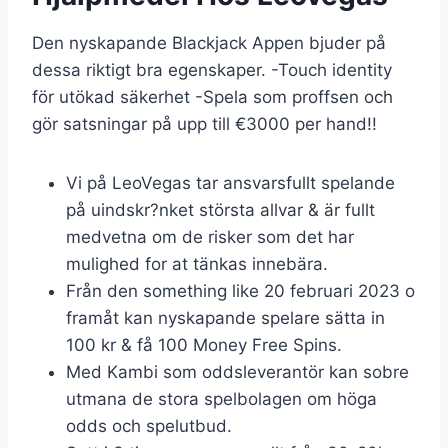
Den nyskapande Blackjack Appen bjuder på
dessa riktigt bra egenskaper. -Touch identity
för utökad säkerhet -Spela som proffsen och
gör satsningar på upp till €3000 per hand!!
Vi på LeoVegas tar ansvarsfullt spelande
på uindskr?nket största allvar & är fullt
medvetna om de risker som det har
mulighed for at tänkas innebära.
Från den something like 20 februari 2023 o
framåt kan nyskapande spelare sätta in
100 kr & få 100 Money Free Spins.
Med Kambi som oddsleverantör kan sobre
utmana de stora spelbolagen om höga
odds och spelutbud.