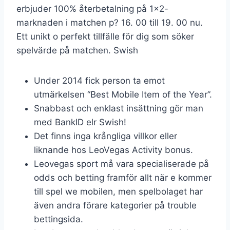
erbjuder 100% återbetalning på 1×2-
marknaden i matchen p? 16. 00 till 19. 00 nu.
Ett unikt o perfekt tillfälle för dig som söker
spelvärde på matchen. Swish
Under 2014 fick person ta emot
utmärkelsen “Best Mobile Item of the Year”.
Snabbast och enklast insättning gör man
med BankID elr Swish!
Det finns inga krångliga villkor eller
liknande hos LeoVegas Activity bonus.
Leovegas sport må vara specialiserade på
odds och betting framför allt när e kommer
till spel we mobilen, men spelbolaget har
även andra förare kategorier på trouble
bettingsida.