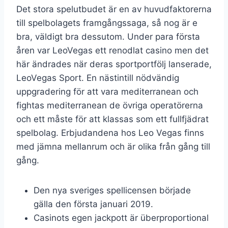
Det stora spelutbudet är en av huvudfaktorerna
till spelbolagets framgångssaga, så nog är e
bra, väldigt bra dessutom. Under para första
åren var LeoVegas ett renodlat casino men det
här ändrades när deras sportportfölj lanserade,
LeoVegas Sport. En nästintill nödvändig
uppgradering för att vara mediterranean och
fightas mediterranean de övriga operatörerna
och ett måste för att klassas som ett fullfjädrat
spelbolag. Erbjudandena hos Leo Vegas finns
med jämna mellanrum och är olika från gång till
gång.
Den nya sveriges spellicensen började
gälla den första januari 2019.
Casinots egen jackpott är überproportional