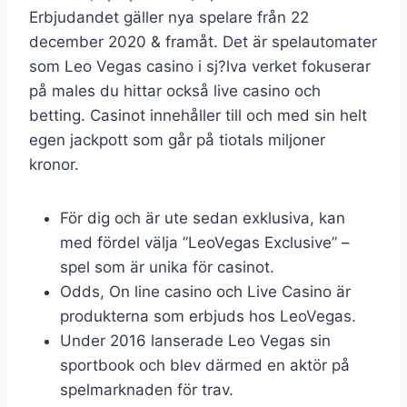
Erbjudandet gäller nya spelare från 22
december 2020 & framåt. Det är spelautomater
som Leo Vegas casino i sj?lva verket fokuserar
på males du hittar också live casino och
betting. Casinot innehåller till och med sin helt
egen jackpott som går på tiotals miljoner
kronor.
För dig och är ute sedan exklusiva, kan
med fördel välja ”LeoVegas Exclusive” –
spel som är unika för casinot.
Odds, On line casino och Live Casino är
produkterna som erbjuds hos LeoVegas.
Under 2016 lanserade Leo Vegas sin
sportbook och blev därmed en aktör på
spelmarknaden för trav.