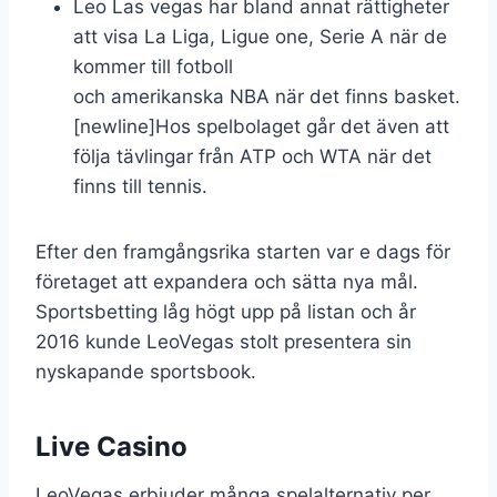
Leo Las vegas har bland annat rättigheter
att visa La Liga, Ligue one, Serie A när de
kommer till fotboll
och amerikanska NBA när det finns basket.
[newline]Hos spelbolaget går det även att
följa tävlingar från ATP och WTA när det
finns till tennis.
Efter den framgångsrika starten var e dags för
företaget att expandera och sätta nya mål.
Sportsbetting låg högt upp på listan och år
2016 kunde LeoVegas stolt presentera sin
nyskapande sportsbook.
Live Casino
LeoVegas erbjuder många spelalternativ per