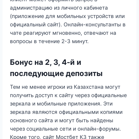
администрацию из личного кабинета
(приложение для мобильных устройств или
официальный сайт). Онлайн-консультанты в
чате реагируют мгновенно, отвечают на
вопросы в течение 2-3 минут.
Бонус на 2, 3, 4-й и
последующие депозиты
Тем не менее игроки из Казахстана могут
получить доступ к сайту через официальные
зеркала и мобильные приложения. Эти
зеркала являются официальными копиями
основного сайта и могут быть найдены
через социальные сети и онлайн-форумы.
Кроме того, сайт Мостбет КЗ также