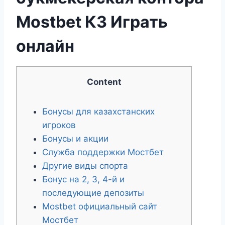
Mostbet КЗ Играть
онлайн
Content
Бонусы для казахстанских
игроков
Бонусы и акции
Служба поддержки Мостбет
Другие виды спорта
Бонус на 2, 3, 4-й и
последующие депозиты
Mostbet официальный сайт
Мостбет