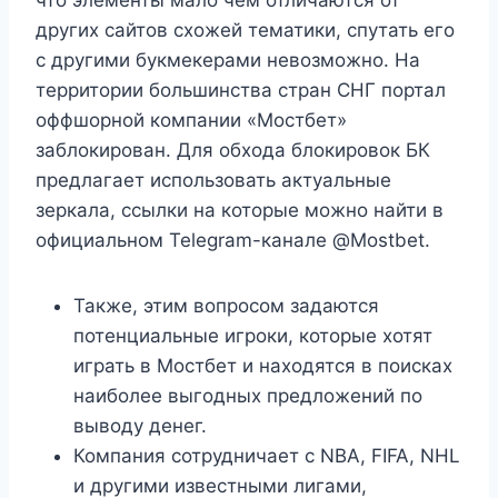
других сайтов схожей тематики, спутать его
с другими букмекерами невозможно. На
территории большинства стран СНГ портал
оффшорной компании «Мостбет»
заблокирован. Для обхода блокировок БК
предлагает использовать актуальные
зеркала, ссылки на которые можно найти в
официальном Telegram-канале @Mostbet.
Также, этим вопросом задаются
потенциальные игроки, которые хотят
играть в Мостбет и находятся в поисках
наиболее выгодных предложений по
выводу денег.
Компания сотрудничает с NBA, FIFA, NHL
и другими известными лигами,