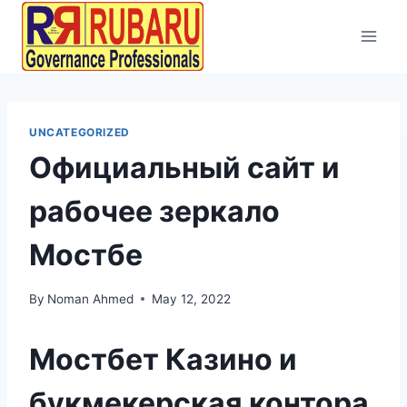
UNCATEGORIZED
Официальный сайт и
рабочее зеркало
Мостбе
By
Noman Ahmed
May 12, 2022
Мостбет Казино и
букмекерская контора