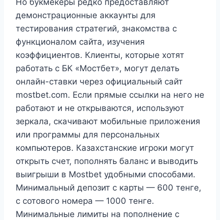
Но букмекеры редко предоставляют
демонстрационные аккаунты для
тестирования стратегий, знакомства с
функционалом сайта, изучения
коэффициентов. Клиенты, которые хотят
работать с БК «Мостбет», могут делать
онлайн-ставки через официальный сайт
mostbet.com. Если прямые ссылки на него не
работают и не открываются, используют
зеркала, скачивают мобильные приложения
или программы для персональных
компьютеров. Казахстанские игроки могут
открыть счет, пополнять баланс и выводить
выигрыши в Mostbet удобными способами.
Минимальный депозит с карты — 600 тенге,
с сотового номера — 1000 тенге.
Минимальные лимиты на пополнение с