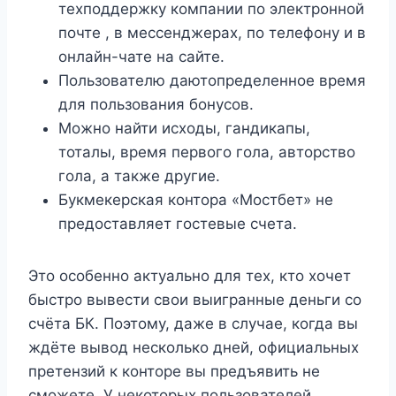
техподдержку компании по электронной
почте , в мессенджерах, по телефону и в
онлайн-чате на сайте.
Пользователю даютопределенное время
для пользования бонусов.
Можно найти исходы, гандикапы,
тоталы, время первого гола, авторство
гола, а также другие.
Букмекерская контора «Мостбет» не
предоставляет гостевые счета.
Это особенно актуально для тех, кто хочет
быстро вывести свои выигранные деньги со
счёта БК. Поэтому, даже в случае, когда вы
ждёте вывод несколько дней, официальных
претензий к конторе вы предъявить не
сможете. У некоторых пользователей