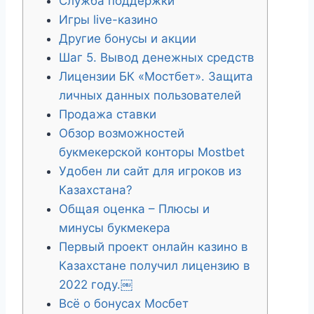
Служба поддержки
Игры live-казино
Другие бонусы и акции
Шаг 5. Вывод денежных средств
Лицензии БК «Мостбет». Защита
личных данных пользователей
Продажа ставки
Обзор возможностей
букмекерской конторы Mostbet
Удобен ли сайт для игроков из
Казахстана?
Общая оценка – Плюсы и
минусы букмекера
Первый проект онлайн казино в
Казахстане получил лицензию в
2022 году.￼
Всё о бонусах Мосбет