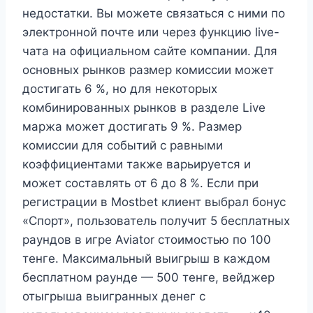
недостатки. Вы можете связаться с ними по
электронной почте или через функцию live-
чата на официальном сайте компании. Для
основных рынков размер комиссии может
достигать 6 %, но для некоторых
комбинированных рынков в разделе Live
маржа может достигать 9 %. Размер
комиссии для событий с равными
коэффициентами также варьируется и
может составлять от 6 до 8 %. Если при
регистрации в Mostbet клиент выбрал бонус
«Спорт», пользователь получит 5 бесплатных
раундов в игре Aviator стоимостью по 100
тенге. Максимальный выигрыш в каждом
бесплатном раунде — 500 тенге, вейджер
отыгрыша выигранных денег с