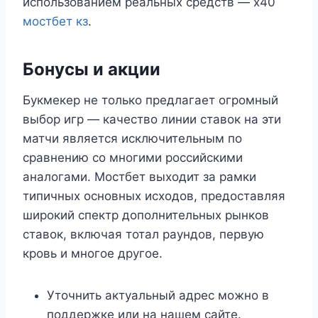
использованием реальных средств — х40
мостбет кз
.
Бонусы и акции
Букмекер не только предлагает огромный
выбор игр — качество линии ставок на эти
матчи является исключительным по
сравнению со многими российскими
аналогами. Мостбет выходит за рамки
типичных основных исходов, предоставляя
широкий спектр дополнительных рынков
ставок, включая тотал раундов, первую
кровь и многое другое.
Уточнить актуальный адрес можно в
поддержке или на нашем сайте.