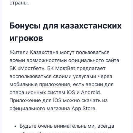
страны.
Бонусы для казахстанских
игроков
Жители Казахстана могут пользоваться
всеми возможностями официального сайта
БК «Мостбет». БК MostBet предлагает
воспользоваться своими услугами через
мобильные приложения, есть версии для
операционных систем iOS и Android.
Приложение для iOS можно скачать из
официального магазина App Store.
Будьте очень внимательными, всегда