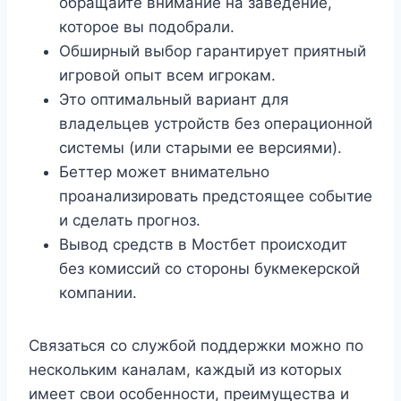
обращайте внимание на заведение,
которое вы подобрали.
Обширный выбор гарантирует приятный
игровой опыт всем игрокам.
Это оптимальный вариант для
владельцев устройств без операционной
системы (или старыми ее версиями).
Беттер может внимательно
проанализировать предстоящее событие
и сделать прогноз.
Вывод средств в Мостбет происходит
без комиссий со стороны букмекерской
компании.
Связаться со службой поддержки можно по
нескольким каналам, каждый из которых
имеет свои особенности, преимущества и