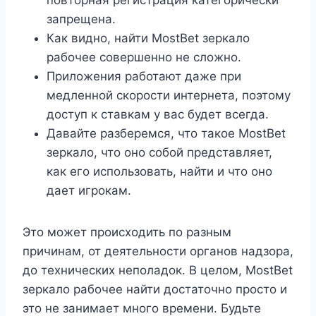
запрещена.
Как видно, найти MostBet зеркало
рабочее совершенно не сложно.
Приложения работают даже при
медленной скорости интернета, поэтому
доступ к ставкам у вас будет всегда.
Давайте разберемся, что такое MostBet
зеркало, что оно собой представляет,
как его использовать, найти и что оно
дает игрокам.
Это может происходить по разным
причинам, от деятельности органов надзора,
до технических неполадок. В целом, MostBet
зеркало рабочее найти достаточно просто и
это не занимает много времени. Будьте