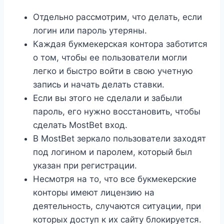
Отдельно рассмотрим, что делать, если
логин или пароль утеряны.
Каждая букмекерская контора заботится
о том, чтобы ее пользователи могли
легко и быстро войти в свою учетную
запись и начать делать ставки.
Если вы этого не сделали и забыли
пароль, его нужно восстановить, чтобы
сделать MostBet вход.
В MostBet зеркало пользователи заходят
под логином и паролем, который был
указан при регистрации.
Несмотря на то, что все букмекерские
конторы имеют лицензию на
деятельность, случаются ситуации, при
которых доступ к их сайту блокируется.