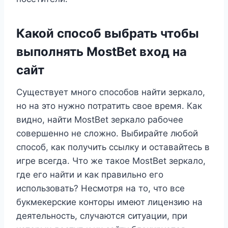
Какой способ выбрать чтобы
выполнять MostBet вход на
сайт
Существует много способов найти зеркало,
но на это нужно потратить свое время. Как
видно, найти MostBet зеркало рабочее
совершенно не сложно. Выбирайте любой
способ, как получить ссылку и оставайтесь в
игре всегда. Что же такое MostBet зеркало,
где его найти и как правильно его
использовать? Несмотря на то, что все
букмекерские конторы имеют лицензию на
деятельность, случаются ситуации, при