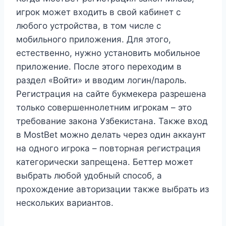
игрок может входить в свой кабинет с
любого устройства, в том числе с
мобильного приложения. Для этого,
естественно, нужно установить мобильное
приложение. После этого переходим в
раздел «Войти» и вводим логин/пароль.
Регистрация на сайте букмекера разрешена
только совершеннолетним игрокам – это
требование закона Узбекистана. Также вход
в MostBet можно делать через один аккаунт
на одного игрока – повторная регистрация
категорически запрещена. Беттер может
выбрать любой удобный способ, а
прохождение авторизации также выбрать из
нескольких вариантов.