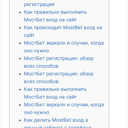
регистрация
Как правильно выполнить
МостБет вход на сайт
Как происходит MostBet вход на
сайт
МостБет зеркало и случаи, когда
оно нужно
МостБет регистрация: обзор
всех способов
МостБет регистрация: обзор
всех способов
Как правильно выполнить
МостБет вход на сайт
МостБет зеркало и случаи, когда
оно нужно
Как делать MostBet вход в
личный кабинет с телефона