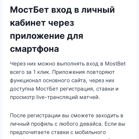
МостБет вход в личный
кабинет через
приложение для
смартфона
Через них можно выполнять вход в MostBet
всего за 1 клик. Приложения повторяют
функционал основного сайта, через них
доступна МостБет регистрация, ставки и
просмотр live-трансляций матчей.
После регистрации вы сможете заходить в
личный профиль с любого девайса. Если вы
предпочитаете ставки с мобильного