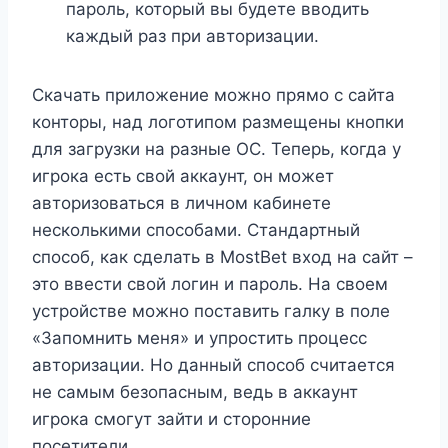
пароль, который вы будете вводить
каждый раз при авторизации.
Скачать приложение можно прямо с сайта
конторы, над логотипом размещены кнопки
для загрузки на разные ОС. Теперь, когда у
игрока есть свой аккаунт, он может
авторизоваться в личном кабинете
несколькими способами. Стандартный
способ, как сделать в MostBet вход на сайт –
это ввести свой логин и пароль. На своем
устройстве можно поставить галку в поле
«Запомнить меня» и упростить процесс
авторизации. Но данный способ считается
не самым безопасным, ведь в аккаунт
игрока смогут зайти и сторонние
посетители.