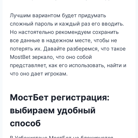
Лучшим вариантом будет придумать
сложный пароль и каждый раз его вводить.
Но настоятельно рекомендуем сохранить
все данные в надежном месте, чтобы не
потерять их. Давайте разберемся, что такое
MostBet зеркало, что оно собой
представляет, как его использовать, найти и
что оно дает игрокам.
МостБет регистрация:
выбираем удобный
способ
В Узбекистане МостБет не блокируется,