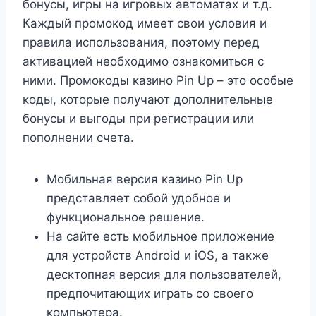
бонусы, игры на игровых автоматах и ​​т.д.
Каждый промокод имеет свои условия и
правила использования, поэтому перед
активацией необходимо ознакомиться с
ними. Промокоды казино Pin Up – это особые
коды, которые получают дополнительные
бонусы и выгоды при регистрации или
пополнении счета.
Мобильная версия казино Pin Up
представляет собой удобное и
функциональное решение.
На сайте есть мобильное приложение
для устройств Android и iOS, а также
десктопная версия для пользователей,
предпочитающих играть со своего
компьютера.