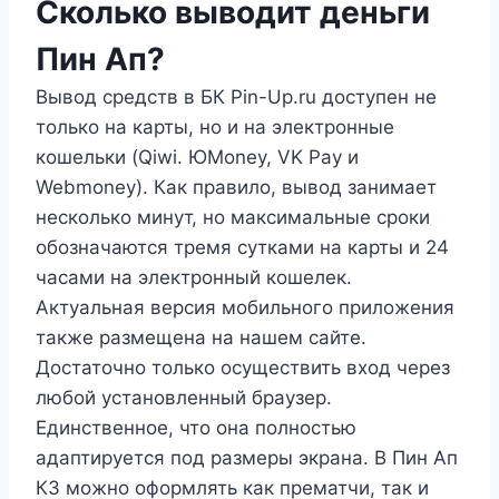
Сколько выводит деньги
Пин Ап?
Вывод средств в БК Pin-Up.ru доступен не
только на карты, но и на электронные
кошельки (Qiwi. ЮMoney, VK Pay и
Webmoney). Как правило, вывод занимает
несколько минут, но максимальные сроки
обозначаются тремя сутками на карты и 24
часами на электронный кошелек.
Актуальная версия мобильного приложения
также размещена на нашем сайте.
Достаточно только осуществить вход через
любой установленный браузер.
Единственное, что она полностью
адаптируется под размеры экрана. В Пин Ап
КЗ можно оформлять как прематчи, так и