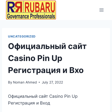
UNCATEGORIZED
Официальный сайт
Casino Pin Up
Регистрация и Вхо
By
Noman Ahmed
July 27, 2022
Официальный сайт Casino Pin Up
Регистрация и Вход