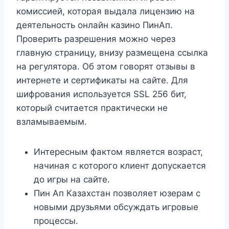
комиссией, которая выдала лицензию на
деятельность онлайн казино ПинАп.
Проверить разрешения можно через
главную страницу, внизу размещена ссылка
на регулятора. Об этом говорят отзывы в
интернете и сертификаты на сайте. Для
шифрования используется SSL 256 бит,
который считается практически не
взламываемым.
Интересным фактом является возраст,
начиная с которого клиент допускается
до игры на сайте.
Пин Ап Казахстан позволяет юзерам с
новыми друзьями обсуждать игровые
процессы.