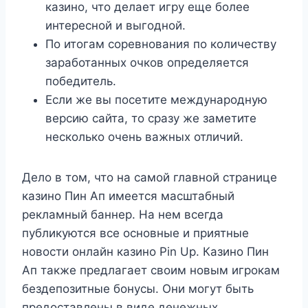
казино, что делает игру еще более
интересной и выгодной.
По итогам соревнования по количеству
заработанных очков определяется
победитель.
Если же вы посетите международную
версию сайта, то сразу же заметите
несколько очень важных отличий.
Дело в том, что на самой главной странице
казино Пин Ап имеется масштабный
рекламный баннер. На нем всегда
публикуются все основные и приятные
новости онлайн казино Pin Up. Казино Пин
Ап также предлагает своим новым игрокам
бездепозитные бонусы. Они могут быть
предоставлены в виде денежных