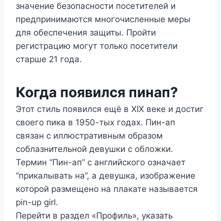
значение безопасности посетителей и
предпринимаются многочисленные меры
для обеспечения защиты. Пройти
регистрацию могут только посетители
старше 21 года.
Когда появился пинап?
Этот стиль появился ещё в XIX веке и достиг
своего пика в 1950-тых годах. Пин-ап
связан с иллюстративным образом
соблазнительной девушки с обложки.
Термин “Пин-ап” с английского означает
“прикалывать на”, а девушка, изображение
которой размещено на плакате называется
pin-up girl.
Перейти в раздел «Профиль», указать