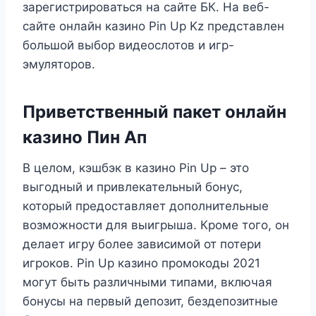
зарегистрироваться на сайте БК. На веб-
сайте онлайн казино Pin Up Kz представлен
большой выбор видеослотов и игр-
эмуляторов.
Приветственный пакет онлайн
казино Пин Ап
В целом, кэшбэк в казино Pin Up – это
выгодный и привлекательный бонус,
который предоставляет дополнительные
возможности для выигрыша. Кроме того, он
делает игру более зависимой от потери
игроков. Pin Up казино промокоды 2021
могут быть различными типами, включая
бонусы на первый депозит, бездепозитные