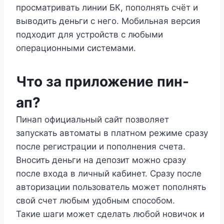
просматривать линии БК, пополнять счёт и
выводить деньги с него. Мобильная версия
подходит для устройств с любыми
операционными системами.
Что за приложение пин-
ап?
Пинап официальный сайт позволяет
запускать автоматы в платном режиме сразу
после регистрации и пополнения счета.
Вносить деньги на депозит можно сразу
после входа в личный кабинет. Сразу после
авторизации пользователь может пополнять
свой счет любым удобным способом.
Такие шаги может сделать любой новичок и