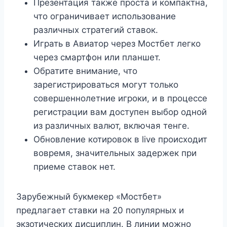
Презентация также проста и компактна,
что ограничивает использование
различных стратегий ставок.
Играть в Авиатор через Мостбет легко
через смартфон или планшет.
Обратите внимание, что
зарегистрироваться могут только
совершеннолетние игроки, и в процессе
регистрации вам доступен выбор одной
из различных валют, включая тенге.
Обновление котировок в live происходит
вовремя, значительных задержек при
приеме ставок нет.
Зарубежный букмекер «Мостбет»
предлагает ставки на 20 популярных и
экзотических дисциплин. В линии можно