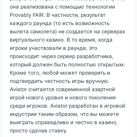
она реализована с помощью технологии
Provably FAIR. В частности, результат
каждого раунда (то есть возможность
вылета самолета) не создается на серверах
виртуального казино. В то время, когда
игроки участвовали в раунде, это
происходит через сервер разработчика,
который должен быть полностью открытым.
Кроме того, любой может проверить и
подтвердить честность игры вручную.
Aviator считается современной азартной
игрой нового уровня и нового поколения
среди игроков. Aviator разработан в игровой
индустрии таким образом, что вы можете
выиграть справедливо и честно в казино,
просто сделав ставку.