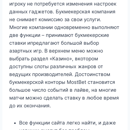
игроку не потребуется изменения настроек
данных гаджетов. Букмекерская компания
не снимает комиссию за свои услуги.
Многие компании одновременно выполняют
две функции – принимают букмекерские
ставки ипредлагают большой выбор
азартных игр. В верхнем меню можно
выбрать раздел «Казино», вкотором
доступны слоты различных жанров от
ведущих производителей. Достоинством
букмекерской конторы MostBet становится
большое число событий в лайве, на многие
матчи можно сделать ставку в любое время
до их окончания.
Все функции сайта легко найти, и даже