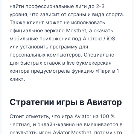
найти профессиональные лиги до 2-3
уровня, что зависит от страны и вида спорта.
Также клиент может не использовать
официальное зеркало Mostbet, а скачать
мобильные приложения под Android / iOS
или установить программу для
персональных компьютеров. Специально
для быстрых ставок в live букмекерская
контора предусмотрела функцию «Пари в 1
клик».
Стратегии игры в Авиатор
Стоит отметить, что игра Aviator на 100 %
честная, и онлайн-казино не вмешивается в
результаты игры Aviator Mostbet, потому что