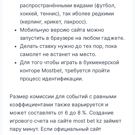
распространёнными видами (футбол,
хоккей, теннис), так иболее редкими
(керлинг, крикет, лакросс).
Мобильную версию сайта можно
запустить в браузере на любом гаджете.
Делать ставку нужно до тех пор, пока
самолет не встанет на место.
Для того чтобы играть в букмекерской
конторе Mostbet, требуется пройти
процесс идентификации.
Размер комиссии для событий с равными
коэффициентами также варьируется и
может составлять от 6 до 8 %. Создание
игрового счета на сайте most bet kz займет
пару минут. Если официальный сайт