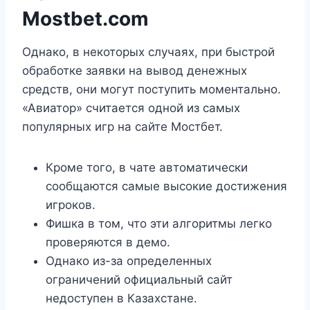
Mostbet.com
Однако, в некоторых случаях, при быстрой
обработке заявки на вывод денежных
средств, они могут поступить моментально.
«Авиатор» считается одной из самых
популярных игр на сайте Мостбет.
Кроме того, в чате автоматически
сообщаются самые высокие достижения
игроков.
Фишка в том, что эти алгоритмы легко
проверяются в демо.
Однако из-за определенных
ограничений официальный сайт
недоступен в Казахстане.