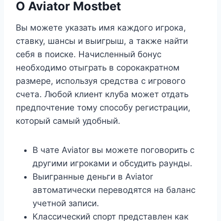
О Aviator Mostbet
Вы можете указать имя каждого игрока,
ставку, шансы и выигрыш, а также найти
себя в поиске. Начисленный бонус
необходимо отыграть в сорокакратном
размере, используя средства с игрового
счета. Любой клиент клуба может отдать
предпочтение тому способу регистрации,
который самый удобный.
В чате Aviator вы можете поговорить с
другими игроками и обсудить раунды.
Выигранные деньги в Aviator
автоматически переводятся на баланс
учетной записи.
Классический спорт представлен как