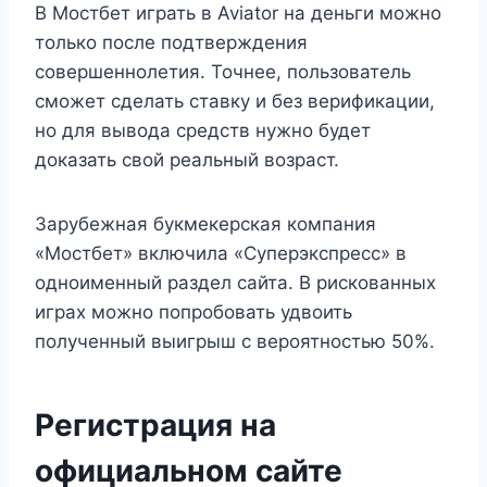
В Мостбет играть в Aviator на деньги можно
только после подтверждения
совершеннолетия. Точнее, пользователь
сможет сделать ставку и без верификации,
но для вывода средств нужно будет
доказать свой реальный возраст.
Зарубежная букмекерская компания
«Мостбет» включила «Суперэкспресс» в
одноименный раздел сайта. В рискованных
играх можно попробовать удвоить
полученный выигрыш с вероятностью 50%.
Регистрация на
официальном сайте