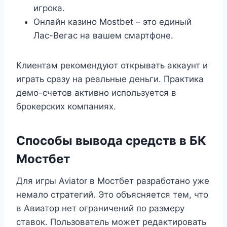
игрока.
Онлайн казино Mostbet – это единый
Лас-Вегас на вашем смартфоне.
Клиентам рекомендуют открывать аккаунт и
играть сразу на реальные деньги. Практика
демо-счетов активно используется в
брокерских компаниях.
Способы вывода средств в БК
Мостбет
Для игры Aviator в Мостбет разработано уже
немало стратегий. Это объясняется тем, что
в Авиатор нет ограничений по размеру
ставок. Пользователь может редактировать