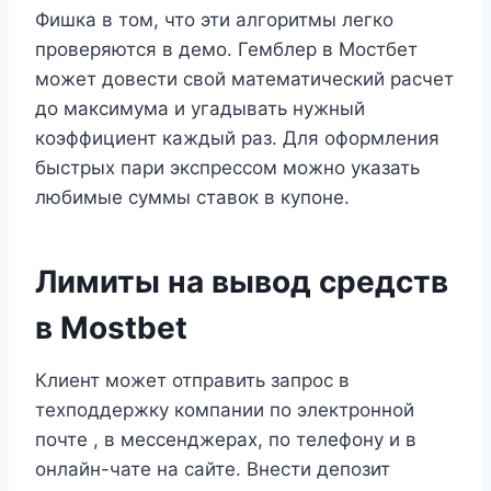
Фишка в том, что эти алгоритмы легко
проверяются в демо. Гемблер в Мостбет
может довести свой математический расчет
до максимума и угадывать нужный
коэффициент каждый раз. Для оформления
быстрых пари экспрессом можно указать
любимые суммы ставок в купоне.
Лимиты на вывод средств
в Mostbet
Клиент может отправить запрос в
техподдержку компании по электронной
почте , в мессенджерах, по телефону и в
онлайн-чате на сайте. Внести депозит