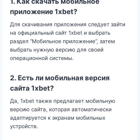
1. Как скачать мобильное
приложение 1xbet?
Для скачивания приложения следует зайти
на официальный сайт 1xbet и выбрать
раздел “Мобильное приложение”, затем
выбрать нужную версию для своей
операционной системы.
2. Есть ли мобильная версия
сайта 1xbet?
Да, 1xbet также предлагает мобильную
версию сайта, которая автоматически
адаптируется к экранам мобильных
устройств.