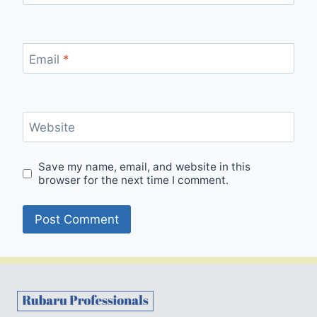
Email
*
Website
Save my name, email, and website in this
browser for the next time I comment.