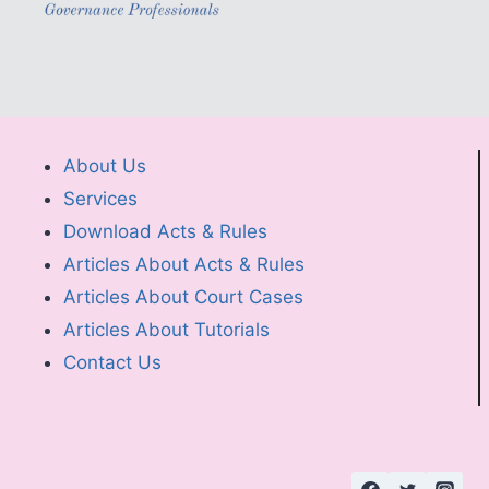
About Us
Services
Download Acts & Rules
Articles About Acts & Rules
Articles About Court Cases
Articles About Tutorials
Contact Us