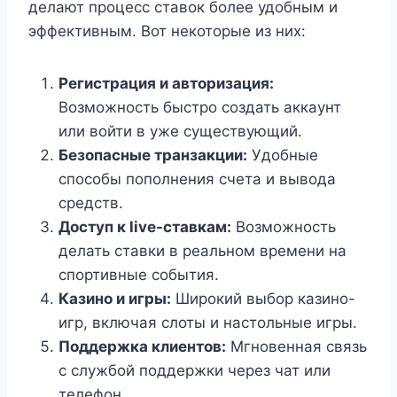
делают процесс ставок более удобным и
эффективным. Вот некоторые из них:
Регистрация и авторизация:
Возможность быстро создать аккаунт
или войти в уже существующий.
Безопасные транзакции:
Удобные
способы пополнения счета и вывода
средств.
Доступ к live-ставкам:
Возможность
делать ставки в реальном времени на
спортивные события.
Казино и игры:
Широкий выбор казино-
игр, включая слоты и настольные игры.
Поддержка клиентов:
Мгновенная связь
с службой поддержки через чат или
телефон.