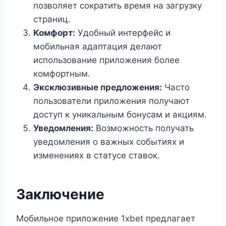
позволяет сократить время на загрузку
страниц.
Комфорт:
Удобный интерфейс и
мобильная адаптация делают
использование приложения более
комфортным.
Эксклюзивные предложения:
Часто
пользователи приложения получают
доступ к уникальным бонусам и акциям.
Уведомления:
Возможность получать
уведомления о важных событиях и
изменениях в статусе ставок.
Заключение
Мобильное приложение 1xbet предлагает