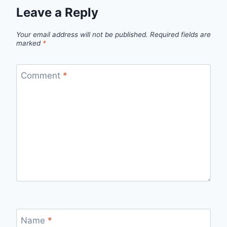
Leave a Reply
Your email address will not be published.
Required fields are
marked
*
Comment
*
Name
*