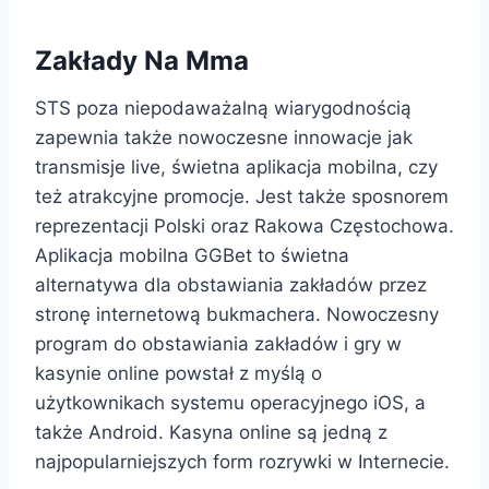
Zakłady Na Mma
STS poza niepodaważalną wiarygodnością
zapewnia także nowoczesne innowacje jak
transmisje live, świetna aplikacja mobilna, czy
też atrakcyjne promocje. Jest także sposnorem
reprezentacji Polski oraz Rakowa Częstochowa.
Aplikacja mobilna GGBet to świetna
alternatywa dla obstawiania zakładów przez
stronę internetową bukmachera. Nowoczesny
program do obstawiania zakładów i gry w
kasynie online powstał z myślą o
użytkownikach systemu operacyjnego iOS, a
także Android. Kasyna online są jedną z
najpopularniejszych form rozrywki w Internecie.