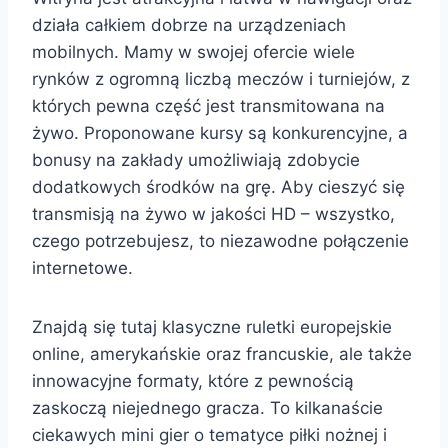
działa całkiem dobrze na urządzeniach
mobilnych. Mamy w swojej ofercie wiele
rynków z ogromną liczbą meczów i turniejów, z
których pewna część jest transmitowana na
żywo. Proponowane kursy są konkurencyjne, a
bonusy na zakłady umożliwiają zdobycie
dodatkowych środków na grę. Aby cieszyć się
transmisją na żywo w jakości HD – wszystko,
czego potrzebujesz, to niezawodne połączenie
internetowe.
Znajdą się tutaj klasyczne ruletki europejskie
online, amerykańskie oraz francuskie, ale także
innowacyjne formaty, które z pewnością
zaskoczą niejednego gracza. To kilkanaście
ciekawych mini gier o tematyce piłki nożnej i