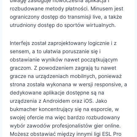
uwagę zasługuje nowoczesna aplikacja i
rozbudowane metody płatności. Minusem jest
ograniczony dostęp do transmisji live, a także
utrudniony dostęp do sportów wirtualnych.
Interfejs został zaprojektowany logicznie i z
sensem, a to ułatwia poruszanie się i
obstawianie wyników nawet początkującym
graczom. Z powodzeniem zagrają tu nawet
gracze na urządzeniach mobilnych, ponieważ
strona została wykonana w wersji responsive, a
dedykowane aplikacje dostępne są na
urządzenia z Androidem oraz iOS. Jako
bukmacher koncentrujący się na esporcie, w
swojej ofercie ma więc bardzo rozbudowany
wybór zawodów profesjonalistów gier online.
Możesz obstawiać między innymi ligi ESL Pro