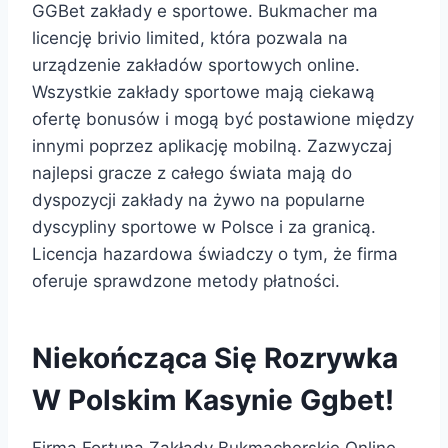
GGBet zakłady e sportowe. Bukmacher ma
licencję brivio limited, która pozwala na
urządzenie zakładów sportowych online.
Wszystkie zakłady sportowe mają ciekawą
ofertę bonusów i mogą być postawione między
innymi poprzez aplikację mobilną. Zazwyczaj
najlepsi gracze z całego świata mają do
dyspozycji zakłady na żywo na popularne
dyscypliny sportowe w Polsce i za granicą.
Licencja hazardowa świadczy o tym, że firma
oferuje sprawdzone metody płatności.
Niekończąca Się Rozrywka
W Polskim Kasynie Ggbet!