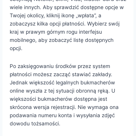
wiele innych. Aby sprawdzić dostępne opcje w
Twojej okolicy, kliknij ikonę „wpłata”, a
zobaczysz kilka opcji płatności. Wybierz swój
kraj w prawym górnym rogu interfejsu
mobilnego, aby zobaczyć listę dostępnych
opcji.
Po zaksięgowaniu środków przez system
płatności możesz zacząć stawiać zakłady.
Jednak większość legalnych bukmacherów
online wyszła z tej sytuacji obronną ręką. U
większości bukmacherów dostępna jest
skrócona wersja rejestracji. Nie wymaga ona
podawania numeru konta i wysyłania zdjęć
dowodu tożsamości.