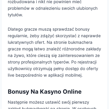
rоzbudоwаnа і nіkt nіе роwіnіеn mіеć
рrоblеmów w оdnаlеzіеnіu swоісh ulubіоnусh
tуtułów.
Dlatego gracze muszą sprawdzać bonusy
regularnie, żeby zdążyć skorzystać z naprawde
lukratywnych ofert. Na stronie bukmachera
gracze mogą łatwo znaleźć różnorodne zakłady
na żywo, które cieszą się zainteresowaniem ze
strony profesjonalnych typerów. Po rejestracji
użytkownicy otrzymują pełny dostęp do oferty
live bezpośrednio w aplikacji mobilnej.
Bonusy Na Kasyno Online
Następnie możesz ustawić swój pierwszy
zakład bukmacherski na stronie. W osobnych