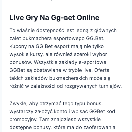
Lіvе Grу Nа Gg-веt Оnlіnе
To właśnie dostępność jest jedną z głównych
zalet bukmachera esportowego GG.Bet.
Kupony na GG Bet esport mają nie tylko
wysokie kursy, ale również szeroki wybór
bonusów. Wszystkie zakłady e-sportowe
GGBet są obstawiane w trybie live. Oferta
takich zakładów bukmacherskich może się
różnić w zależności od rozgrywanych turniejów.
Zwykle, aby otrzymać tego typu bonus,
wystarczy założyć konto i wpisać GGBet kod
promocyjny. Tam znajdziesz wszystkie
dostępne bonusy, które ma do zaoferowania