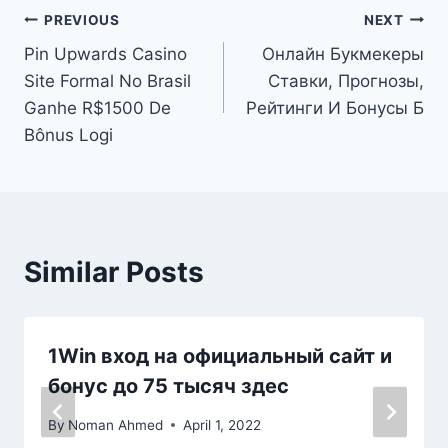
PREVIOUS
NEXT
Pin Upwards Casino
Онлайн Букмекеры
Site Formal No Brasil
Ставки, Прогнозы,
Ganhe R$1500 De
Рейтинги И Бонусы Б
Bônus Logi
Similar Posts
1Win вход на официальный сайт и
бонус до 75 тысяч здес
By
Noman Ahmed
April 1, 2022