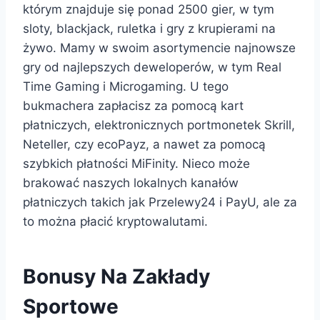
którym znajduje się ponad 2500 gier, w tym
sloty, blackjack, ruletka i gry z krupierami na
żywo. Mamy w swoim asortymencie najnowsze
gry od najlepszych deweloperów, w tym Real
Time Gaming i Microgaming. U tego
bukmachera zapłacisz za pomocą kart
płatniczych, elektronicznych portmonetek Skrill,
Neteller, czy ecoPayz, a nawet za pomocą
szybkich płatności MiFinity. Nieco może
brakować naszych lokalnych kanałów
płatniczych takich jak Przelewy24 i PayU, ale za
to można płacić kryptowalutami.
Bonusy Na Zakłady
Sportowe