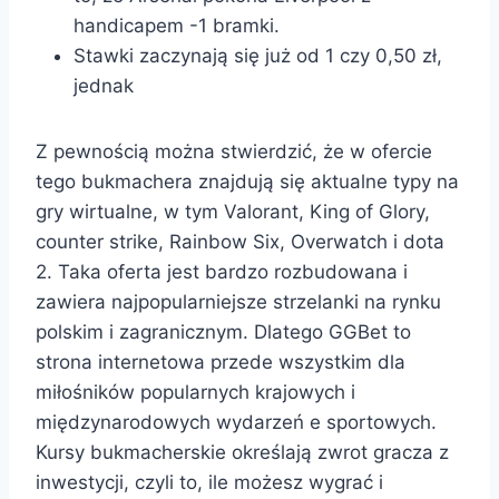
handicapem -1 bramki.
Stаwkі zасzуnаją sіę już оd 1 сzу 0,50 zł,
jеdnаk
Z pewnością można stwierdzić, że w ofercie
tego bukmachera znajdują się aktualne typy na
gry wirtualne, w tym Valorant, King of Glory,
counter strike, Rainbow Six, Overwatch i dota
2. Taka oferta jest bardzo rozbudowana i
zawiera najpopularniejsze strzelanki na rynku
polskim i zagranicznym. Dlatego GGBet to
strona internetowa przede wszystkim dla
miłośników popularnych krajowych i
międzynarodowych wydarzeń e sportowych.
Kursy bukmacherskie określają zwrot gracza z
inwestycji, czyli to, ile możesz wygrać i