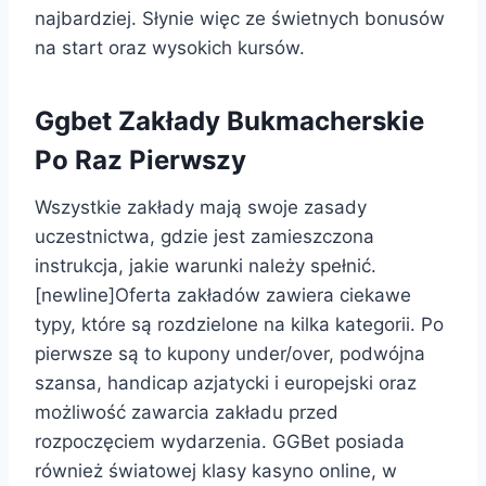
najbardziej. Słynie więc ze świetnych bonusów
na start oraz wysokich kursów.
Ggbet Zakłady Bukmacherskie
Po Raz Pierwszy
Wszystkie zakłady mają swoje zasady
uczestnictwa, gdzie jest zamieszczona
instrukcja, jakie warunki należy spełnić.
[newline]Oferta zakładów zawiera ciekawe
typy, które są rozdzielone na kilka kategorii. Po
pierwsze są to kupony under/over, podwójna
szansa, handicap azjatycki i europejski oraz
możliwość zawarcia zakładu przed
rozpoczęciem wydarzenia. GGBet posiada
również światowej klasy kasyno online, w