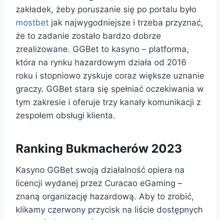
zakładek, żeby poruszanie się po portalu było
mostbet
jak najwygodniejsze i trzeba przyznać,
że to zadanie zostało bardzo dobrze
zrealizowane. GGBet to kasyno – platforma,
która na rynku hazardowym działa od 2016
roku i stopniowo zyskuje coraz większe uznanie
graczy. GGBet stara się spełniać oczekiwania w
tym zakresie i oferuje trzy kanały komunikacji z
zespołem obsługi klienta.
Ranking Bukmacherów 2023
Kasyno GGBet swoją działalność opiera na
licencji wydanej przez Curacao eGaming –
znaną organizację hazardową. Aby to zrobić,
klikamy czerwony przycisk na liście dostępnych