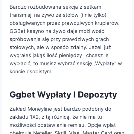
Bardzo rozbudowana sekcja z setkami
transmisji na żywo ze stołów (i nie tylko)
obsługiwanych przez prawdziwych krupierów.
GGBet kasyno na żywo daje możliwość
spróbowania się przy prawdziwych grach
stołowych, ale w sposób zdalny. Jeżeli już
wygrałeś jakąś ilość pieniędzy i chcesz je
wypłacić, to musisz wybrać sekcję „Wypłaty” w
koncie osobistym.
Ggbet Wypłaty I Depozyty
Zakład Moneyline jest bardzo podobny do
zakładu 1X2, z tą różnicą, że nie ma tu
możliwości obstawiania remisu. Opcje wpłat
obejmują Neteller, Skrill, Visa, Master Card oraz