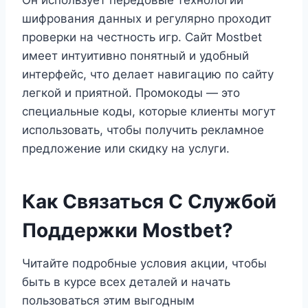
шифрования данных и регулярно проходит
проверки на честность игр. Сайт Mostbet
имеет интуитивно понятный и удобный
интерфейс, что делает навигацию по сайту
легкой и приятной. Промокоды — это
специальные коды, которые клиенты могут
использовать, чтобы получить рекламное
предложение или скидку на услуги.
Как Связаться С Службой
Поддержки Mostbet?
Читайте подробные условия акции, чтобы
быть в курсе всех деталей и начать
пользоваться этим выгодным