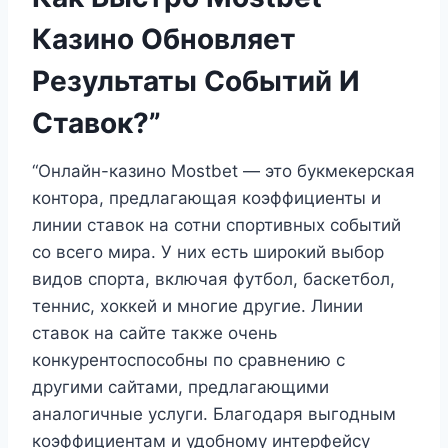
Казино Обновляет
Результаты Событий И
Ставок?”
“Онлайн-казино Mostbet — это букмекерская
контора, предлагающая коэффициенты и
линии ставок на сотни спортивных событий
со всего мира. У них есть широкий выбор
видов спорта, включая футбол, баскетбол,
теннис, хоккей и многие другие. Линии
ставок на сайте также очень
конкурентоспособны по сравнению с
другими сайтами, предлагающими
аналогичные услуги. Благодаря выгодным
коэффициентам и удобному интерфейсу