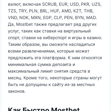
валют, включая SCRUB, EUR, USD, PKR, UZS,
TZS, TRY, PLN, BRL, HUF, AMD, KZT, THB,
VND, NOK, MXN, EGP, CLP, PEN, BYN, MAD.
Да, Mostbet также предлагает ряд других
услуг, таких как ставки на виртуальный
спорт, ставки на киберспорт и игры в казино.
Таким образом, вы сможете насладиться
всеми развлечениями, которые может
предложить эта платформа. К ним относятся
минимальная сумма депозита и
максимальный лимит снятия средств в
месяц. Кроме того, некоторые страны могут
быть не допущены к сайту из-за местных
законов.
Как Быстро Mostbet