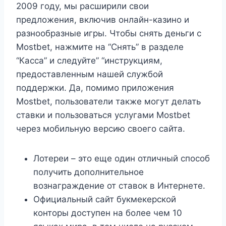
2009 году, мы расширили свои
предложения, включив онлайн-казино и
разнообразные игры. Чтобы снять деньги с
Mostbet, нажмите на “Снять” в разделе
“Касса” и следуйте” “инструкциям,
предоставленным нашей службой
поддержки. Да, помимо приложения
Mostbet, пользователи также могут делать
ставки и пользоваться услугами Mostbet
через мобильную версию своего сайта.
Лотереи – это еще один отличный способ
получить дополнительное
вознаграждение от ставок в Интернете.
Официальный сайт букмекерской
конторы доступен на более чем 10