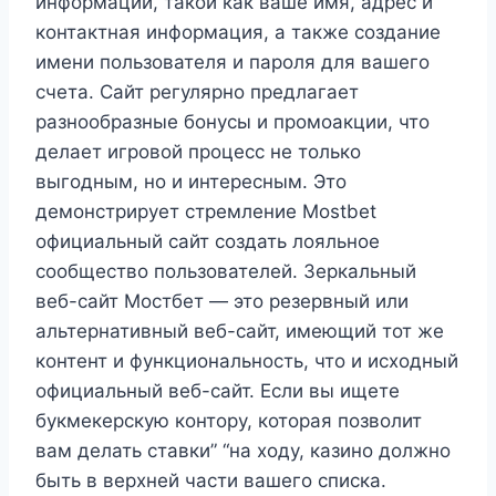
информации, такой как ваше имя, адрес и
контактная информация, а также создание
имени пользователя и пароля для вашего
счета. Сайт регулярно предлагает
разнообразные бонусы и промоакции, что
делает игровой процесс не только
выгодным, но и интересным. Это
демонстрирует стремление Mostbet
официальный сайт создать лояльное
сообщество пользователей. Зеркальный
веб-сайт Мостбет — это резервный или
альтернативный веб-сайт, имеющий тот же
контент и функциональность, что и исходный
официальный веб-сайт. Если вы ищете
букмекерскую контору, которая позволит
вам делать ставки” “на ходу, казино должно
быть в верхней части вашего списка.