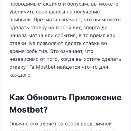
проводимым акциям и бонусам, вы можете
увеличить свои шансы на получение
прибыли. Пре-матч означает, что вы можете
сделать ставку на любой вид спорта до
начала матча или события, в то время как
ставки live позволяют делать ставки во
время события. Это означает, что
независимо от того, когда вы хотите сделать
ставку,” “в Mostbet найдется что-то для
каждого.
Как Обновить Приложение
Mostbet?
Обычно это влечет за собой ввод личной