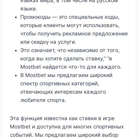
языках мира, в том числе на русском
языке.
Промокоды — это специальные коды,
которые клиенты могут использовать,
чтобы получить рекламное предложение
или скидку на услуги.
Это означает, что независимо от того,
когда вы хотите сделать ставку,” “в
Mostbet найдется что-то для каждого.
В Mostbet мы предлагаем широкий
спектр спортивных категорий,
отвечающих интересам каждого
любителя спорта.
Эта функция известна как ставки в игре
Mostbet и доступна для многих спортивных
событий. Мы предлагаем широкий выбор