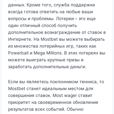
данных. Кроме того, служба поддержки
всегда готова ответить на любые ваши
вопросы и проблемы. Лотереи – это еще
один отличный способ получить
дополнительное вознаграждение от ставок в
Интернете. На Mostbet вы можете выбирать
из множества лотерейных игр, таких как
Powerball и Mega Millions. В этих лотереях вы
можете выиграть крупные призы и
заработать дополнительные деньги.
Если вы являетесь поклонником тенниса, то
Mostbet станет идеальным местом для
совершения ставок. Most wager ставит
приоритет на своевременное обновление
результатов всех событий. Обычно