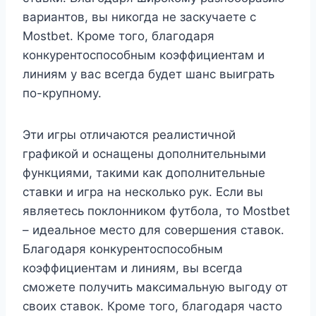
вариантов, вы никогда не заскучаете с
Mostbet. Кроме того, благодаря
конкурентоспособным коэффициентам и
линиям у вас всегда будет шанс выиграть
по-крупному.
Эти игры отличаются реалистичной
графикой и оснащены дополнительными
функциями, такими как дополнительные
ставки и игра на несколько рук. Если вы
являетесь поклонником футбола, то Mostbet
– идеальное место для совершения ставок.
Благодаря конкурентоспособным
коэффициентам и линиям, вы всегда
сможете получить максимальную выгоду от
своих ставок. Кроме того, благодаря часто