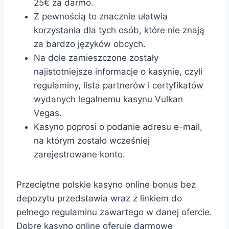
25€ za darmo.
Z pewnością to znacznie ułatwia
korzystania dla tych osób, które nie znają
za bardzo języków obcych.
Na dole zamieszczone zostały
najistotniejsze informacje o kasynie, czyli
regulaminy, lista partnerów i certyfikatów
wydanych legalnemu kasynu Vulkan
Vegas.
Kasyno poprosi o podanie adresu e-mail,
na którym zostało wcześniej
zarejestrowane konto.
Przeciętne polskie kasyno online bonus bez
depozytu przedstawia wraz z linkiem do
pełnego regulaminu zawartego w danej ofercie.
Dobre kasyno online oferuje darmowe