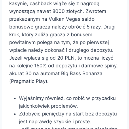
kasynie, cashback wiąże się z nagrodą
wynoszącą nawet 8000 złotych. Zwrotem
przekazanym na Vulkan Vegas saldo
bonusowe gracza należy obrócić 5 razy. Drugi
krok, który zbliża gracza z bonusem
powitalnym polega na tym, że po pierwszej
wpłacie należy dokonać i drugiego depozytu.
Jeżeli wpłaca się od 20 PLN, to można liczyć
na kolejne 150% od depozytu i darmowe spiny,
akurat 30 na automat Big Bass Bonanza
(Pragmatic Play).
Wyjaśnimy również, co robić w przypadku
jakichkolwiek problemów.
Zdobycie pieniędzy na start bez depozytu
jest naprawdę szybkie i proste.