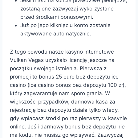
Jeśli masz na koncie prawdziwe pieniądze,
zostaną one zazwyczaj wykorzystane
przed środkami bonusowymi.
Już po jego kliknięciu konto zostanie
aktywowane automatycznie.
Z tego powodu nasze kasyno internetowe
Vulkan Vegas uzyskało licencję jeszcze na
początku swojego istnienia. Pierwsza z
promocji to bonus 25 euro bez depozytu ice
casino (ice casino bonus bez depozytu 100 zł),
który zagwarantuje nam sporo grania. W
większości przypadków, darmowa kasa za
rejestrację bez depozytu działa tylko wtedy,
gdy wpłacasz środki po raz pierwszy w kasynie
online. Jeśli darmowy bonus bez depozytu nie
ma kodu, nie musisz go wpisywać. Zazwyczaj