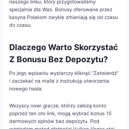
naszego linku, który przygotowaliśmy
specjalnie dla Was. Bonusy oferowane przez
kasyna Polakom zwykle zmieniają się od czasu
do czasu.
Dlaczego Warto Skorzystać
Z Bonusu Bez Depozytu?
Po jego wpisaniu wystarczy kliknąć “Zatwierdź”
i zaczekać na maila z instrukcją utworzenia
nowego hasła.
Wszyscy nowi gracze, którzy założą konto
poprzez ten oto link, mogą wybrać bonus 15
darmowych spinów bez depozytu. Pod
względem metod płatności Vulkan Vegas stoi