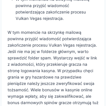
powinna przyjść wiadomość
potwierdzająca zakończenie procesu
Vulkan Vegas rejestracja.
W tym momencie na skrzynkę mailową
powinna przyjść wiadomość potwierdzająca
zakończenie procesu Vulkan Vegas rejestracja.
Jeśli nie ma jej w folderze głównym, warto
sprawdzić folder spam. Wystarczy wejść w link
z wiadomości, który przekieruje gracza na
stronę logowania kasyna. W przypadku chęci
grania w gry hazardowe na prawdziwe
pieniądze należy jeszcze zweryfikować swoja
tożsamość. Wiele bonusów w kasynie online
wymaga wpłaty, aby się zakwalifikować, ale
bonus darmowych spinów gracze otrzymują tuż