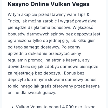
Kasyno Online Vulkan Vegas
W tym akapicie przedstawimy wam Tips &
Tricks, jak można zarobić i wygrać prawdziwe
pieniądze dzięki temu bonusowi. Większość
bonusów darmowych spinów bez depozytu jest
ograniczona tylko do jednej gry, lub kilku gier
od tego samego dostawcy. Polecamy
uprzednio dokładnie przeczytać pełny
regulamin promocji na stronie kasyna, aby
dowiedzieć się jak zdobyć darmowe pieniądze
za rejestrację bez depozytu. Bonus bez
depozytu lub innymi słowami darmowy bonus
to nic innego jak gratis oferowany przez kasyna
online dla swoich graczy.
Vulkan Vegas to ponad 4,000 gier, liczne