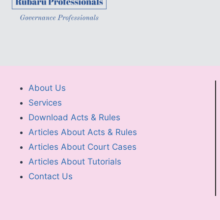
About Us
Services
Download Acts & Rules
Articles About Acts & Rules
Articles About Court Cases
Articles About Tutorials
Contact Us