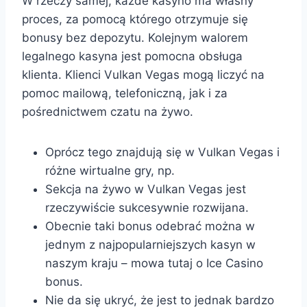
W rzeczy samej, każde kasyno ma własny
proces, za pomocą którego otrzymuje się
bonusy bez depozytu. Kolejnym walorem
legalnego kasyna jest pomocna obsługa
klienta. Klienci Vulkan Vegas mogą liczyć na
pomoc mailową, telefoniczną, jak i za
pośrednictwem czatu na żywo.
Oprócz tego znajdują się w Vulkan Vegas i
różne wirtualne gry, np.
Sekcja na żywo w Vulkan Vegas jest
rzeczywiście sukcesywnie rozwijana.
Obecnie taki bonus odebrać można w
jednym z najpopularniejszych kasyn w
naszym kraju – mowa tutaj o Ice Casino
bonus.
Nie da się ukryć, że jest to jednak bardzo