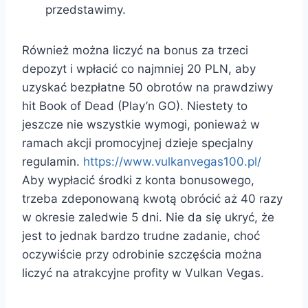
przedstawimy.
Również można liczyć na bonus za trzeci
depozyt i wpłacić co najmniej 20 PLN, aby
uzyskać bezpłatne 50 obrotów na prawdziwy
hit Book of Dead (Play’n GO). Niestety to
jeszcze nie wszystkie wymogi, ponieważ w
ramach akcji promocyjnej dzieje specjalny
regulamin.
https://www.vulkanvegas100.pl/
Aby wypłacić środki z konta bonusowego,
trzeba zdeponowaną kwotą obrócić aż 40 razy
w okresie zaledwie 5 dni. Nie da się ukryć, że
jest to jednak bardzo trudne zadanie, choć
oczywiście przy odrobinie szczęścia można
liczyć na atrakcyjne profity w Vulkan Vegas.