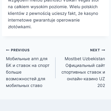
na całkiem wysokim poziomie. Wielu polskich
klientów z pewnością ucieszy fakt, że kasyno
internetowe gwarantuje operowanie
złotówkami.
PREVIOUS
NEXT
Мобильные апп для
Mostbet Uzbekistan
БК и ставок на спорт
Официальный сайт
больше
спортивных ставок и
возможностей для
онлайн-казино UZ
мобильных ставо
202