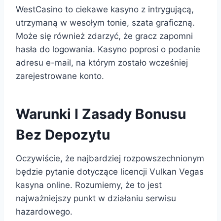
WestCasino to ciekawe kasyno z intrygującą,
utrzymaną w wesołym tonie, szata graficzną.
Może się również zdarzyć, że gracz zapomni
hasła do logowania. Kasyno poprosi o podanie
adresu e-mail, na którym zostało wcześniej
zarejestrowane konto.
Warunki I Zasady Bonusu
Bez Depozytu
Oczywiście, że najbardziej rozpowszechnionym
będzie pytanie dotyczące licencji Vulkan Vegas
kasyna online. Rozumiemy, że to jest
najważniejszy punkt w działaniu serwisu
hazardowego.