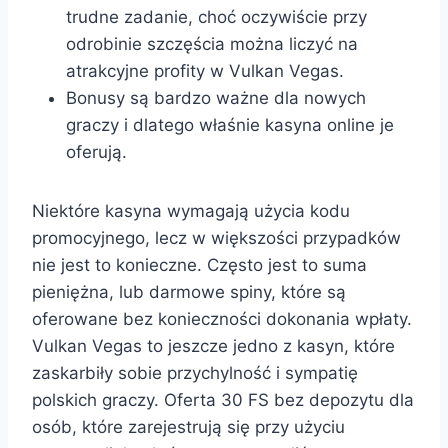
trudne zadanie, choć oczywiście przy
odrobinie szczęścia można liczyć na
atrakcyjne profity w Vulkan Vegas.
Bonusy są bardzo ważne dla nowych
graczy i dlatego właśnie kasyna online je
oferują.
Niektóre kasyna wymagają użycia kodu
promocyjnego, lecz w większości przypadków
nie jest to konieczne. Często jest to suma
pieniężna, lub darmowe spiny, które są
oferowane bez konieczności dokonania wpłaty.
Vulkan Vegas to jeszcze jedno z kasyn, które
zaskarbiły sobie przychylność i sympatię
polskich graczy. Oferta 30 FS bez depozytu dla
osób, które zarejestrują się przy użyciu