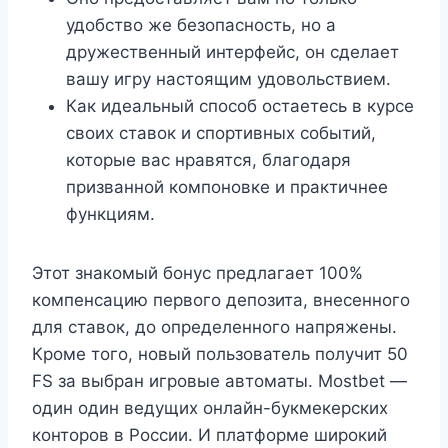
удобство же безопасность, но а
дружественный интерфейс, он сделает
вашу игру настоящим удовольствием.
Как идеальный способ остаетесь в курсе
своих ставок и спортивных событий,
которые вас нравятся, благодаря
призванной компоновке и практичнее
функциям.
Этот знакомый бонус предлагает 100%
компенсацию первого депозита, внесенного
для ставок, до определенного напряжены.
Кроме того, новый пользователь получит 50
FS за выбран игровые автоматы. Mostbet —
один один ведущих онлайн-букмекерских
конторов в России. И платформе широкий