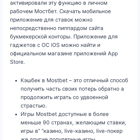
активировали эту функцию в личном
рабочем Мостбет. Скачать мобильное
приложение для ставок можно
непосредственно пиппардом сайта
букмекерской конторы. Приложение для
гаджетов с ОС iOS можно найти и
официальном магазине приложений App
Store.
Кэшбек в Mostbet – это отличный способ
получить часть своих потерь обратно а
продолжить играть со удвоенной
страстью.
Игры Mostbet доступные в более
меньше 90 странах, желающим ставки,
игры в” “казино, live-казино, live-покер
же другие популярные игры.