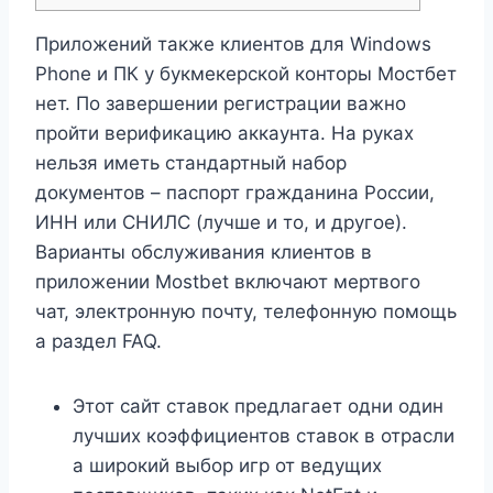
Приложений также клиентов для Windows
Phone и ПК у букмекерской конторы Мостбет
нет. По завершении регистрации важно
пройти верификацию аккаунта. На руках
нельзя иметь стандартный набор
документов – паспорт гражданина России,
ИНН или СНИЛС (лучше и то, и другое).
Варианты обслуживания клиентов в
приложении Mostbet включают мертвого
чат, электронную почту, телефонную помощь
а раздел FAQ.
Этот сайт ставок предлагает одни один
лучших коэффициентов ставок в отрасли
а широкий выбор игр от ведущих