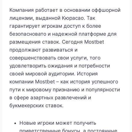
Компания работает в основании оффшорной
лицензии, выданной Кюрасао. Так
гарантирует игрокам доступ к более
безопасновато и надежной платформе для
размещения ставок. Сегодня Mostbet
продолжают развиваться и
совершенствовать свои услуги, того
удовлетворить ожидания и потребности
своей мировой аудитории. История
компании Mostbet – как история успешного
пути к мировому признанию и популярности
в сфере азартных развлечений и
букмекерских ставок.
Новые игроки может получить
приветственные бонусы, а постоянные