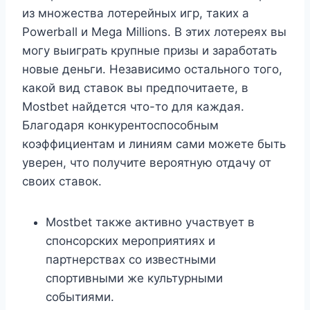
из множества лотерейных игр, таких а
Powerball и Mega Millions. В этих лотереях вы
могу выиграть крупные призы и заработать
новые деньги. Независимо остального того,
какой вид ставок вы предпочитаете, в
Mostbet найдется что-то для каждая.
Благодаря конкурентоспособным
коэффициентам и линиям сами можете быть
уверен, что получите вероятную отдачу от
своих ставок.
Mostbet также активно участвует в
спонсорских мероприятиях и
партнерствах со известными
спортивными же культурными
событиями.