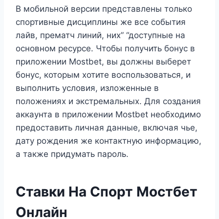
В мобильной версии представлены только
спортивные дисциплины же все события
лайв, прематч линий, них” “доступные на
основном ресурсе. Чтобы получить бонус в
приложении Mostbet, вы должны выберет
бонус, которым хотите воспользоваться, и
выполнить условия, изложенные в
положениях и экстремальных. Для создания
аккаунта в приложении Mostbet необходимо
предоставить личная данные, включая чье,
дату рождения же контактную информацию,
а также придумать пароль.
Ставки На Спорт Мостбет
Онлайн