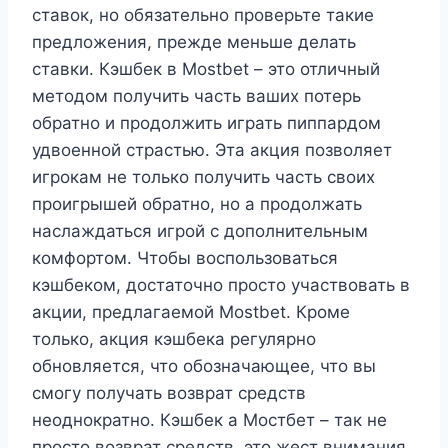
ставок, но обязательно проверьте такие
предложения, прежде меньше делать
ставки. Кэшбек в Mostbet – это отличный
методом получить часть ваших потерь
обратно и продолжить играть пиппардом
удвоенной страстью. Эта акция позволяет
игрокам не только получить часть своих
проигрышей обратно, но а продолжать
наслаждаться игрой с дополнительным
комфортом. Чтобы воспользоваться
кэшбеком, достаточно просто участвовать в
акции, предлагаемой Mostbet. Кроме
только, акция кэшбека регулярно
обновляется, что обозначающее, что вы
смогу получать возврат средств
неоднократно. Кэшбек а Мостбет – так не
просто возврат средств, это жест внимания