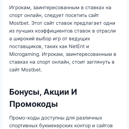
Игрокам, заинтересованным в ставках на
спорт онлайн, следует посетить сайт
Mostbet. Этот сайт ставок предлагает одни
из лучших коэффициентов ставок в отрасли
а широкий выбор игр от ведущих
поставщиков, таких как NetEnt и
Microgaming. Игрокам, заинтересованным в
ставках на спорт онлайн, стоит заглянуть в
сайт Mostbet.
Бонусы, Акции И
Промокоды
Промо-коды доступны для различных
спортивных букмекерских контор и сайтов