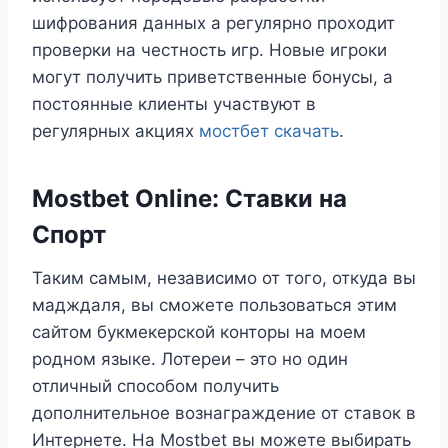
шифрования данных а регулярно проходит
проверки на честность игр. Новые игроки
могут получить приветственные бонусы, а
постоянные клиенты участвуют в
регулярных акциях
мостбет скачать
.
Mostbet Online: Ставки на
Спорт
Таким самым, независимо от того, откуда вы
мадждаля, вы сможете пользоваться этим
сайтом букмекерской конторы на моем
родном языке. Лотереи – это но один
отличный способом получить
дополнительное вознаграждение от ставок в
Интернете. На Mostbet вы можете выбирать