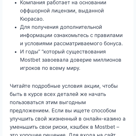
Компания работает на основании
оффшорной лицензии, выданной
Кюрасао.
Для получения дополнительной
информации ознакомьтесь с правилами
и условиями рассматриваемого бонуса.
И годы” “который существования
Mostbet завоевала доверие миллионов
игроков по всему миру.
Читайте подробные условия акции, чтобы
быть в курсе всех деталей же начать
пользоваться этим выгодным
предложением. Если вы ищете способом
улучшить свой жизненный в онлайн-казино а
уменьшить свои риски, кэшбек в Mostbet –
это хорошее решение. Для входа на сайт