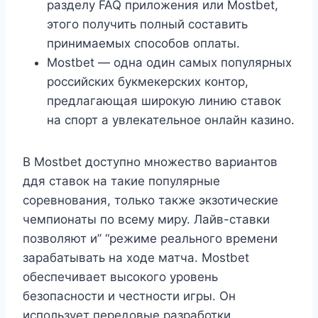
разделу FAQ приложения или Mostbet,
этого получить полный составить
принимаемых способов оплаты.
Mostbet — одна один самых популярных
российских букмекерских контор,
предлагающая широкую линию ставок
на спорт а увлекательное онлайн казино.
В Mostbet доступно множество вариантов
ддя ставок на такие популярные
соревнования, только также экзотические
чемпионаты по всему миру. Лайв-ставки
позволяют и” “режиме реального времени
зарабатывать на ходе матча. Mostbet
обеспечивает высокого уровень
безопасности и честности игры. Он
использует передовые разработки