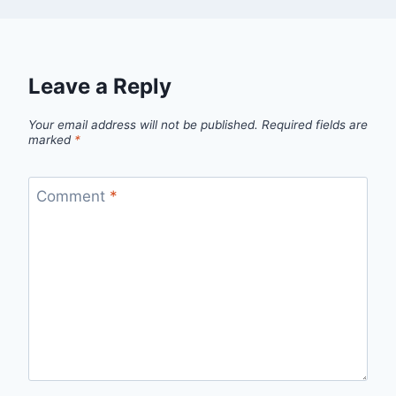
Leave a Reply
Your email address will not be published.
Required fields are
marked
*
Comment
*