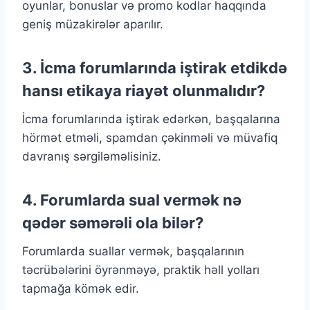
oyunlar, bonuslar və promo kodlar haqqında
geniş müzakirələr aparılır.
3. İcma forumlarında iştirak etdikdə
hansı etikaya riayət olunmalıdır?
İcma forumlarında iştirak edərkən, başqalarına
hörmət etməli, spamdan çəkinməli və müvafiq
davranış sərgiləməlisiniz.
4. Forumlarda sual vermək nə
qədər səmərəli ola bilər?
Forumlarda suallar vermək, başqalarının
təcrübələrini öyrənməyə, praktik həll yolları
tapmağa kömək edir.