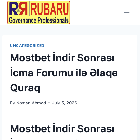
UNCATEGORIZED
Mostbet İndir Sonrası
İcma Forumu ilə Əlaqə
Quraq
By
Noman Ahmed
July 5, 2026
Mostbet İndir Sonrası