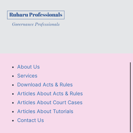
About Us
Services
Download Acts & Rules
Articles About Acts & Rules
Articles About Court Cases
Articles About Tutorials
Contact Us