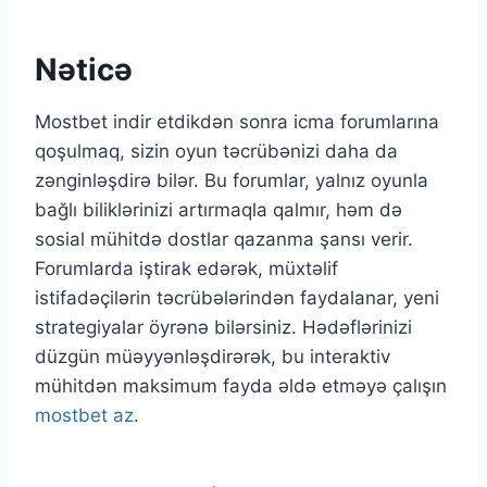
Nəticə
Mostbet indir etdikdən sonra icma forumlarına
qoşulmaq, sizin oyun təcrübənizi daha da
zənginləşdirə bilər. Bu forumlar, yalnız oyunla
bağlı biliklərinizi artırmaqla qalmır, həm də
sosial mühitdə dostlar qazanma şansı verir.
Forumlarda iştirak edərək, müxtəlif
istifadəçilərin təcrübələrindən faydalanar, yeni
strategiyalar öyrənə bilərsiniz. Hədəflərinizi
düzgün müəyyənləşdirərək, bu interaktiv
mühitdən maksimum fayda əldə etməyə çalışın
mostbet az
.