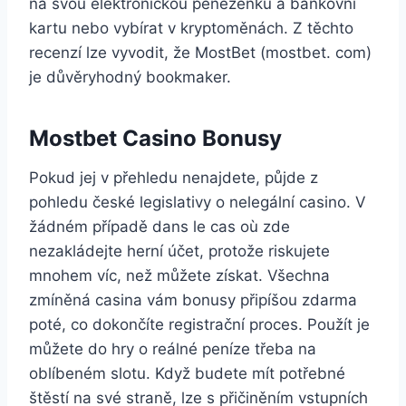
na svou elektronickou peněženku a bankovní
kartu nebo vybírat v kryptoměnách. Z těchto
recenzí lze vyvodit, že MostBet (mostbet. com)
je důvěryhodný bookmaker.
Mostbet Casino Bonusy
Pokud jej v přehledu nenajdete, půjde z
pohledu české legislativy o nelegální casino. V
žádném případě dans le cas où zde
nezakládejte herní účet, protože riskujete
mnohem víc, než můžete získat. Všechna
zmíněná casina vám bonusy připíšou zdarma
poté, co dokončíte registrační proces. Použít je
můžete do hry o reálné peníze třeba na
oblíbeném slotu. Když budete mít potřebné
štěstí na své straně, lze s přičiněním vstupních