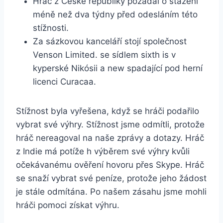
Hráč z České republiky požádal o stažení
méně než dva týdny před odesláním této
stížnosti.
Za sázkovou kanceláří stojí společnost
Venson Limited. se sídlem sixth is v
kyperské Nikósii a new spadající pod herní
licenci Curacaa.
Stížnost byla vyřešena, když se hráči podařilo
vybrat své výhry. Stížnost jsme odmítli, protože
hráč nereagoval na naše zprávy a dotazy. Hráč
z Indie má potíže h výběrem své výhry kvůli
očekávanému ověření hovoru přes Skype. Hráč
se snaží vybrat své peníze, protože jeho žádost
je stále odmítána. Po našem zásahu jsme mohli
hráči pomoci získat výhru.