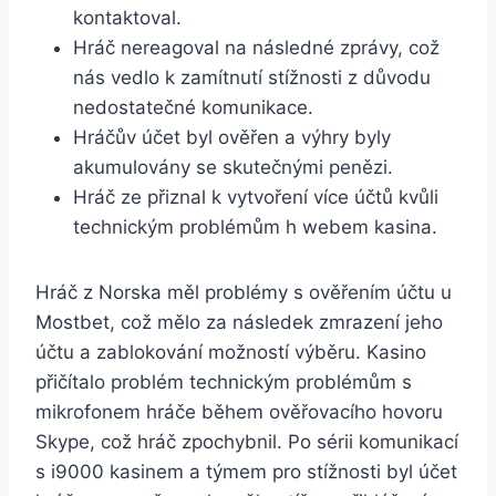
kontaktoval.
Hráč nereagoval na následné zprávy, což
nás vedlo k zamítnutí stížnosti z důvodu
nedostatečné komunikace.
Hráčův účet byl ověřen a výhry byly
akumulovány se skutečnými penězi.
Hráč ze přiznal k vytvoření více účtů kvůli
technickým problémům h webem kasina.
Hráč z Norska měl problémy s ověřením účtu u
Mostbet, což mělo za následek zmrazení jeho
účtu a zablokování možností výběru. Kasino
přičítalo problém technickým problémům s
mikrofonem hráče během ověřovacího hovoru
Skype, což hráč zpochybnil. Po sérii komunikací
s i9000 kasinem a týmem pro stížnosti byl účet