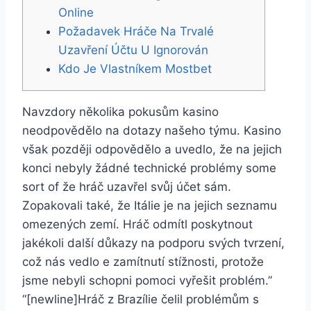
Online
Požadavek Hráče Na Trvalé
Uzavření Účtu U Ignorován
Kdo Je Vlastníkem Mostbet
Navzdory několika pokusům kasino
neodpovědělo na dotazy našeho týmu. Kasino
však později odpovědělo a uvedlo, že na jejich
konci nebyly žádné technické problémy some
sort of že hráč uzavřel svůj účet sám.
Zopakovali také, že Itálie je na jejich seznamu
omezených zemí. Hráč odmítl poskytnout
jakékoli další důkazy na podporu svých tvrzení,
což nás vedlo e zamítnutí stížnosti, protože
jsme nebyli schopni pomoci vyřešit problém.”
“[newline]Hráč z Brazílie čelil problémům s