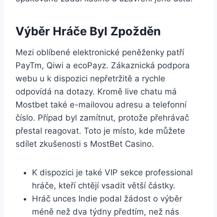
Výběr Hráče Byl Zpožděn
Mezi oblíbené elektronické peněženky patří
PayTm, Qiwi a ecoPayz. Zákaznická podpora
webu u k dispozici nepřetržitě a rychle
odpovídá na dotazy. Kromě live chatu má
Mostbet také e-mailovou adresu a telefonní
číslo. Případ byl zamítnut, protože přehrávač
přestal reagovat. Toto je místo, kde můžete
sdílet zkušenosti s MostBet Casino.
K dispozici je také VIP sekce professional
hráče, kteří chtějí vsadit větší částky.
Hráč unces Indie podal žádost o výběr
méně než dva týdny předtím, než nás