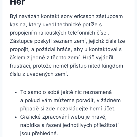
Her
Byl navázán kontakt sony ericsson zástupcem
kasina, který uvedl technické potíže s
propojením rakouských telefonních čísel.
Zástupce poskytl seznam zemí, jejichž čísla lze
propojit, a požádal hráče, aby u kontaktoval s
číslem z jedné z těchto zemí. Hráč vyjádřil
frustraci, protože neměl přístup nited kingdom
číslu z uvedených zemí.
To samo o sobě ještě nic neznamená
a pokud vám můžeme poradit, v žádném
případě si zde nezakládejte herní účet.
Grafické zpracování webu je hravé,
nabídka a řazení jednotlivých příležitostí
jsou přehledné.