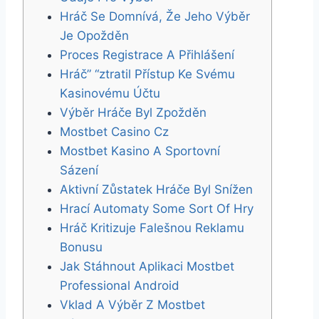
Hráč Se Domnívá, Že Jeho Výběr
Je Opožděn
Proces Registrace A Přihlášení
Hráč” “ztratil Přístup Ke Svému
Kasinovému Účtu
Výběr Hráče Byl Zpožděn
Mostbet Casino Cz
Mostbet Kasino A Sportovní
Sázení
Aktivní Zůstatek Hráče Byl Snížen
Hrací Automaty Some Sort Of Hry
Hráč Kritizuje Falešnou Reklamu
Bonusu
Jak Stáhnout Aplikaci Mostbet
Professional Android
Vklad A Výběr Z Mostbet