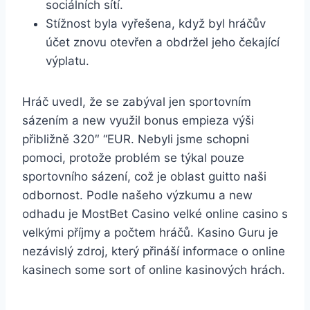
sociálních sítí.
Stížnost byla vyřešena, když byl hráčův
účet znovu otevřen a obdržel jeho čekající
výplatu.
Hráč uvedl, že se zabýval jen sportovním
sázením a new využil bonus empieza výši
přibližně 320″ “EUR. Nebyli jsme schopni
pomoci, protože problém se týkal pouze
sportovního sázení, což je oblast guitto naši
odbornost. Podle našeho výzkumu a new
odhadu je MostBet Casino velké online casino s
velkými příjmy a počtem hráčů. Kasino Guru je
nezávislý zdroj, který přináší informace o online
kasinech some sort of online kasinových hrách.