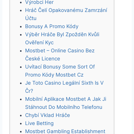
Výrobci Her
Hráč Čelí Opakovanému Zamrzání
Účtu
Bonusy A Promo Kódy
Výběr Hráče Byl Zpožděn Kvůli
Ověření Kyc
Mostbet – Online Casino Bez
České Licence
Uvítací Bonusy Some Sort Of
Promo Kódy Mostbet Cz
Je Toto Casino Legální Sixth Is V
Čr?
Mobilní Aplikace Mostbet A Jak Ji
Stáhnout Do Mobilního Telefonu
Chybí Vklad Hráče
Live Betting
Mostbet Gambling Establishment