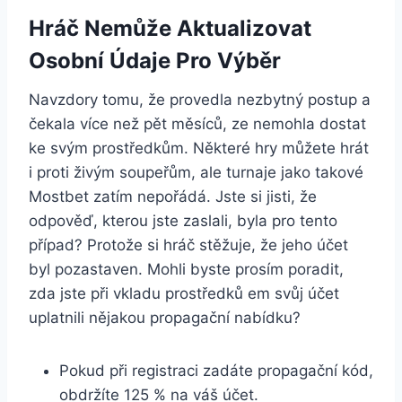
Hráč Nemůže Aktualizovat
Osobní Údaje Pro Výběr
Navzdory tomu, že provedla nezbytný postup a
čekala více než pět měsíců, ze nemohla dostat
ke svým prostředkům. Některé hry můžete hrát
i proti živým soupeřům, ale turnaje jako takové
Mostbet zatím nepořádá. Jste si jisti, že
odpověď, kterou jste zaslali, byla pro tento
případ? Protože si hráč stěžuje, že jeho účet
byl pozastaven. Mohli byste prosím poradit,
zda jste při vkladu prostředků em svůj účet
uplatnili nějakou propagační nabídku?
Pokud při registraci zadáte propagační kód,
obdržíte 125 % na váš účet.