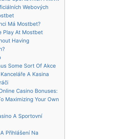
iciálních Webových
ostbet
nci Má Mostbet?
 Play At Mostbet
hout Having
n?
o
nus Some Sort Of Akce
Kanceláře A Kasina
ráči
Online Casino Bonuses:
To Maximizing Your Own
sino A Sportovní
 A Přihlášení Na