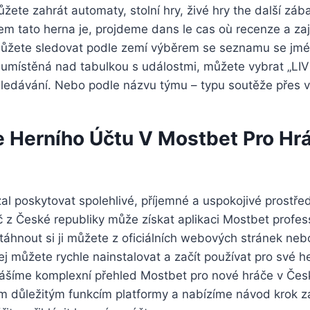
ůžete zahrát automaty, stolní hry, živé hry the další zába
m tato herna je, projdeme dans le cas où recenze a zaj
ůžete sledovat podle zemí výběrem se seznamu se jmé
– umístěná nad tabulkou s událostmi, můžete vybrat „LIVE
ledávání. Nebo podle názvu týmu – typu soutěže přes vy
e Herního Účtu V Mostbet Pro Hr
l poskytovat spolehlivé, příjemné a uspokojivé prostře
 z České republiky může získat aplikaci Mostbet profess
Stáhnout si ji můžete z oficiálních webových stránek ne
ej můžete rychle nainstalovat a začít používat pro své he
nášíme komplexní přehled Mostbet pro nové hráče v Česk
 důležitým funkcím platformy a nabízíme návod krok za