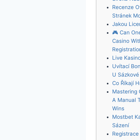
Recenze Of
Stránek M
Jakou Lice
🎮 Can One
Casino Wit
Registratio
Live Kasin
Uvítací Bo
U Sázkové 
Co Říkají H
Mastering 
A Manual 
Wins
Mostbet Ka
Sázení
Registrace