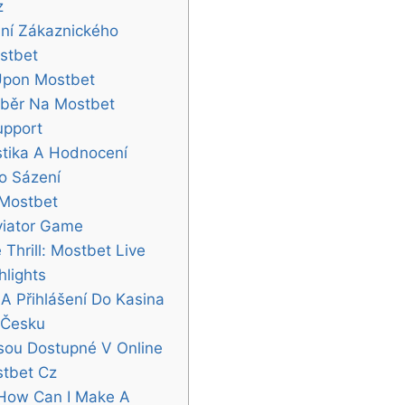
z
ní Zákaznického
stbet
Upon Mostbet
ýběr Na Mostbet
upport
stika A Hodnocení
o Sázení
Mostbet
viator Game
Thrill: Mostbet Live
hlights
 A Přihlášení Do Kasina
 Česku
sou Dostupné V Online
stbet Cz
 How Can I Make A