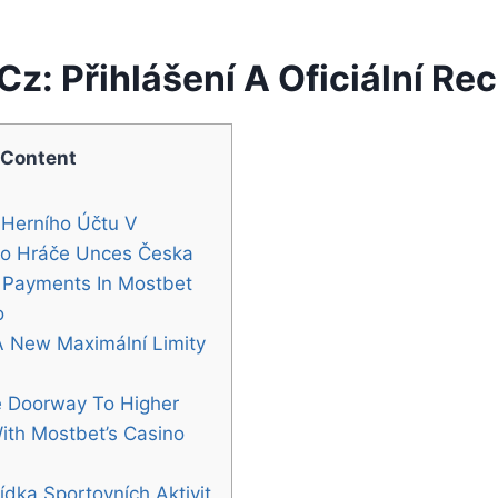
Cz: Přihlášení A Oficiální Re
Content
 Herního Účtu V
ro Hráče Unces Česka
 Payments In Mostbet
o
A New Maximální Limity
e Doorway To Higher
th Mostbet’s Casino
ídka Sportovních Aktivit