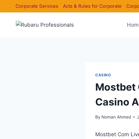
Corporate Services
Acts & Rules for Corporate
Corpo
Hom
CASINO
Mostbet 
Casino A
By
Noman Ahmed
Mostbet Com Live