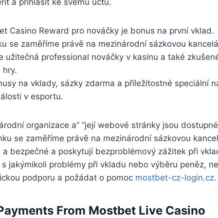
řit a přihlásit ke svému účtu.
et Casino Reward pro nováčky je bonus na první vklad.
ku se zaměříme právě na mezinárodní sázkovou kancelá
 užitečná professional nováčky v kasinu a také zkušené
 hry.
nusy na vklady, sázky zdarma a příležitostné speciální 
losti v esportu.
árodní organizace a” “její webové stránky jsou dostupn
nku se zaměříme právě na mezinárodní sázkovou kancel
é a bezpečné a poskytují bezproblémový zážitek při vkla
 s jakýmikoli problémy při vkladu nebo výběru peněz, n
nickou podporu a požádat o pomoc
mostbet-cz-login.cz
.
Payments From Mostbet Live Casino