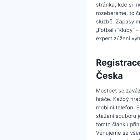
stránka, kde si m
rozebereme, to če
službě. Zápasy m
„Fotbal“/“Kluby“ 
expert zúžení vyh
Registrac
Česka
Mostbet se zaváza
hráče. Každý hráč
mobilní telefon. 
stažení souboru j
tomto článku při
Věnujeme se všem