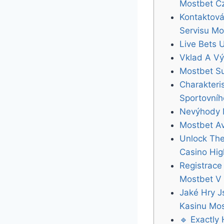
Mostbet C
Kontaktová
Servisu Mo
Live Bets 
Vklad A V
Mostbet S
Charakteri
Sportovníh
Nevýhody 
Mostbet A
Unlock The 
Casino Hig
Registrace
Mostbet V
Jaké Hry J
Kasinu Mo
🔹 Exactly