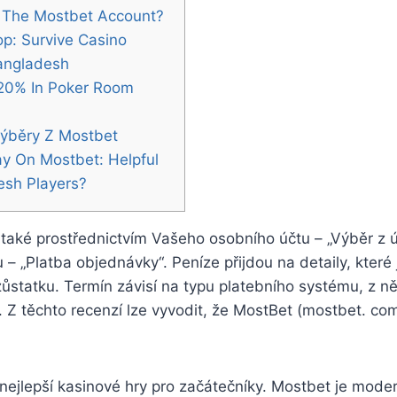
 The Mostbet Account?
op: Survive Casino
angladesh
20% In Poker Room
ýběry Z Mostbet
y On Mostbet: Helpful
resh Players?
 také prostřednictvím Vašeho osobního účtu – „Výběr z 
 – „Platba objednávky“. Peníze přijdou na detaily, které 
zůstatku. Termín závisí na typu platebního systému, z n
. Z těchto recenzí lze vyvodit, že MostBet (mostbet. c
 nejlepší kasinové hry pro začátečníky. Mostbet je mod