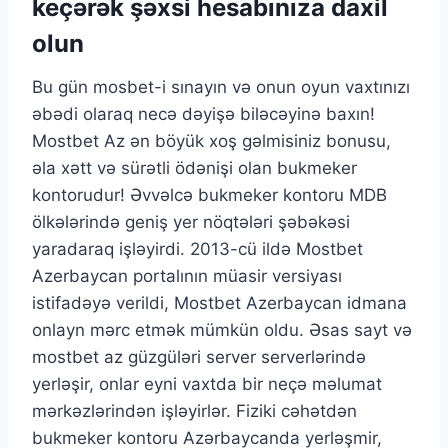
keçərək şəxsi hesabınıza daxil
olun
Bu gün mosbet-i sınayın və onun oyun vaxtınızı
əbədi olaraq necə dəyişə biləcəyinə baxın!
Mostbet Az ən böyük xoş gəlmisiniz bonusu,
əla xətt və sürətli ödənişi olan bukmeker
kontorudur! Əvvəlcə bukmeker kontoru MDB
ölkələrində geniş yer nöqtələri şəbəkəsi
yaradaraq işləyirdi. 2013-cü ildə Mostbet
Azerbaycan portalının müasir versiyası
istifadəyə verildi, Mostbet Azerbaycan idmana
onlayn mərc etmək mümkün oldu. Əsas sayt və
mostbet az güzgüləri server serverlərində
yerləşir, onlar eyni vaxtda bir neçə məlumat
mərkəzlərindən işləyirlər. Fiziki cəhətdən
bukmeker kontoru Azərbaycanda yerləşmir,