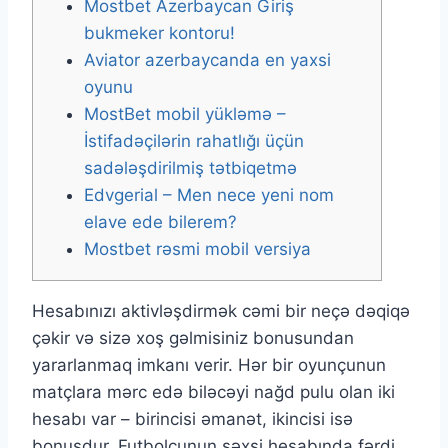
Mostbet Azerbaycan Giriş
bukmeker kontoru!
Aviator azerbaycanda en yaxsi
oyunu
MostBet mobil yükləmə –
İstifadəçilərin rahatlığı üçün
sadələşdirilmiş tətbiqetmə
Edvgerial – Men nece yeni nom
elave ede bilerem?
Mоstbеt rəsmi mоbil vеrsiyа
Hesabınızı aktivləşdirmək cəmi bir neçə dəqiqə
çəkir və sizə xoş gəlmisiniz bonusundan
yararlanmaq imkanı verir. Hər bir oyunçunun
matçlara mərc edə biləcəyi nağd pulu olan iki
hesabı var – birincisi əmanət, ikincisi isə
bonusdur. Futbolçunun şəxsi hesabında fərdi