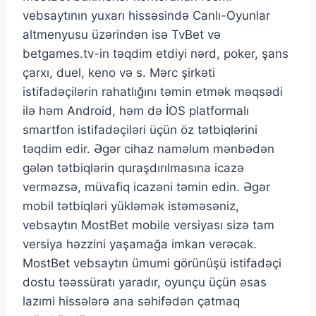
vebsaytının yuxarı hissəsində Canlı-Oyunlar
altmenyusu üzərindən isə TvBet və
betgames.tv-in təqdim etdiyi nərd, poker, şans
çarxı, duel, keno və s. Mərc şirkəti
istifadəçilərin rahatlığını təmin etmək məqsədi
ilə həm Android, həm də İOS platformalı
smartfon istifadəçiləri üçün öz tətbiqlərini
təqdim edir. Əgər cihaz naməlum mənbədən
gələn tətbiqlərin quraşdırılmasına icazə
verməzsə, müvafiq icazəni təmin edin. Əgər
mobil tətbiqləri yükləmək istəməsəniz,
vebsaytın MostBet mobile versiyası sizə tam
versiya həzzini yaşamağa imkan verəcək.
MostBet vebsaytın ümumi görünüşü istifadəçi
dostu təəssüratı yaradır, oyunçu üçün əsas
lazımi hissələrə ana səhifədən çatmaq