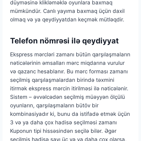
düyməsinə klikləməklə oyunlara baxmaq
mümkündür. Canlı yayıma baxmaq üçün daxil
olmaq və ya qeydiyyatdan keçmək mütləqdir.
Telefon nömrəsi ilə qeydiyyat
Ekspress mərcləri zamanı bütün qarşılaşmaların
nəticələrinin əmsalları mərc miqdarına vurulur
və qazanc hesablanır. Bu mərc forması zamanı
seçilmiş qarşılaşmalardan birində təxmini
itirmək ekspress mərcin itirilməsi ilə nəticələnir.
Sistem – əvvəlcədən seçilmiş müəyyən ölçülü
oyunların, qarşılaşmaların bütöv bir
kombinasiyadır ki, bunu da istifadə etmək üçün
3 və ya daha çox hadisə seçilməsi zamanı
Kuponun tipi hissəsindən seçilə bilər. Əgər
seçilmiş hadisə sayı üç və ya daha çox olarsa,