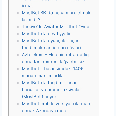
icmal
MostBet BK-da necə mərc etmək
lazımdır?
Türkiye’de Aviator Mostbet Oyna
Mоstbеt-dа qеydiyyаtin
MostBet-də oyunçular üçün
təqdim olunan idman növləri
Aztelekom – Heç bir xəbərdarlıq
etmədən nömrəni ləğv etmisiz.
Mostbet – balansimdaki 1406
manatı mənimsədilər
MostBet-də təqdim olunan
bonuslar və promo-aksiyalar
(MostBet бонус)
Mostbet mobile versiyası ilə mərc
etmək Azərbaycanda