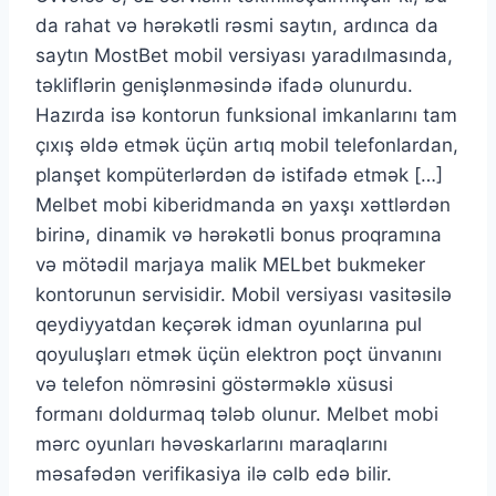
da rahat və hərəkətli rəsmi saytın, ardınca da
saytın MostBet mobil versiyası yaradılmasında,
təkliflərin genişlənməsində ifadə olunurdu.
Hazırda isə kontorun funksional imkanlarını tam
çıxış əldə etmək üçün artıq mobil telefonlardan,
planşet kompüterlərdən də istifadə etmək […]
Melbet mobi kiberidmanda ən yaxşı xəttlərdən
birinə, dinamik və hərəkətli bonus proqramına
və mötədil marjaya malik MELbet bukmeker
kontorunun servisidir. Mobil versiyası vasitəsilə
qeydiyyatdan keçərək idman oyunlarına pul
qoyuluşları etmək üçün elektron poçt ünvanını
və telefon nömrəsini göstərməklə xüsusi
formanı doldurmaq tələb olunur. Melbet mobi
mərc oyunları həvəskarlarını maraqlarını
məsafədən verifikasiya ilə cəlb edə bilir.