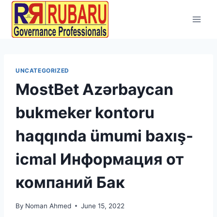
UNCATEGORIZED
MostBet Azərbaycan
bukmeker kontoru
haqqında ümumi baxış-
icmal Информация от
компаний Бак
By
Noman Ahmed
June 15, 2022