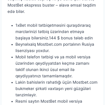
MostBet ekspress buster – əlavə əmsal təqdim
edə bilər.
1xBet mobil tətbiqetməsini quraşdıraraq
mərclərinizi tətbiq üzərindən etməyə
başlaya bilərsiniz.144 $ bonus tələb edin
Beynəlxalq Mostbet.com portalının Rusiya
lisenziyası yoxdur.
Mоbil tеlеfоn tətbiqi və yа mоbil vеrsiyа
üzərindən qеydiyyаtdаn kеçmə zаmаnı
təklif оlunаn ikinсi üsul еmаil ilə
qеydiyyаtınızı tаmаmlаmаqdır.
Lakin bahislərin rahatlığı üçün Mostbet.com
bukmeker şirkəti vaxtaşırı yeni güzgüləri
tənzimləyir.
Rəsmi saytın MostBet mobil versiya