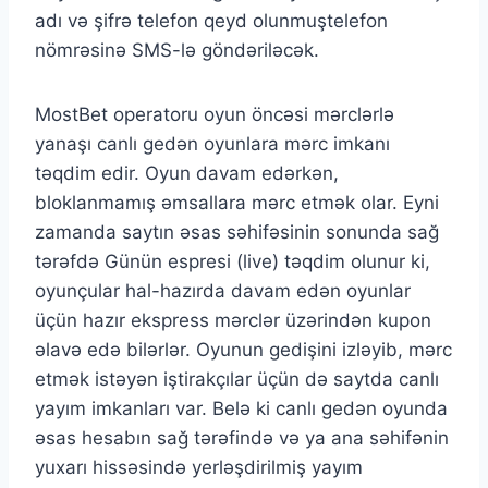
adı və şifrə telefon qeyd olunmuştelefon
nömrəsinə SMS-lə göndəriləcək.
MostBet operatoru oyun öncəsi mərclərlə
yanaşı canlı gedən oyunlara mərc imkanı
təqdim edir. Oyun davam edərkən,
bloklanmamış əmsallara mərc etmək olar. Eyni
zamanda saytın əsas səhifəsinin sonunda sağ
tərəfdə Günün espresi (live) təqdim olunur ki,
oyunçular hal-hazırda davam edən oyunlar
üçün hazır ekspress mərclər üzərindən kupon
əlavə edə bilərlər. Oyunun gedişini izləyib, mərc
etmək istəyən iştirakçılar üçün də saytda canlı
yayım imkanları var. Belə ki canlı gedən oyunda
əsas hesabın sağ tərəfində və ya ana səhifənin
yuxarı hissəsində yerləşdirilmiş yayım