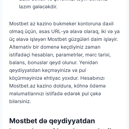
lаzım gələсəkdir.
Mostbet az kazino bukmeker kontoruna daxil
olmaq üçün, əsas URL-yə əlavə olaraq, iki və ya
üç əlavə işləyən Mostbet güzgüləri daim işləyir.
Alternativ bir domenə keçdiyiniz zaman
istifadəçi hesabları, parametrlər, mərc tarixi,
balans, bonuslar qeyd olunur. Yenidən
qeydiyyatdan keçməyinizə və pul
köçürməyinizə ehtiyac yoxdur. Hesabınızı
Mostbet.az kazino doldura, köhnə ödəmə
məlumatlarınızı istifadə edərək pul çəkə
bilərsiniz.
Mostbet də qeydiyyatdan