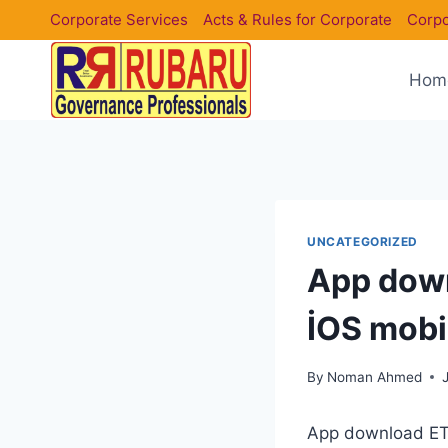
Corporate Services
Acts & Rules for Corporate
Corpo
Hom
UNCATEGORIZED
Арр dоw
İОS mоbi
By
Noman Ahmed
Арр dоwnlоаd ЕT