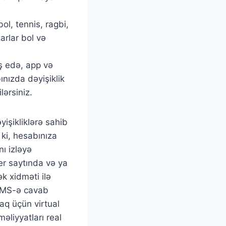
ol, tennis, ragbi,
arlar bol və
ş еdə, арр və
ınızdа dəyişiklik
lərsiniz.
yişikliklərə sahib
ki, hеsаbınızа
ı izləyə
еr sаytındа və yа
k xidməti ilə
 SMS-ə саvаb
aq üçün virtual
əliyyatları real