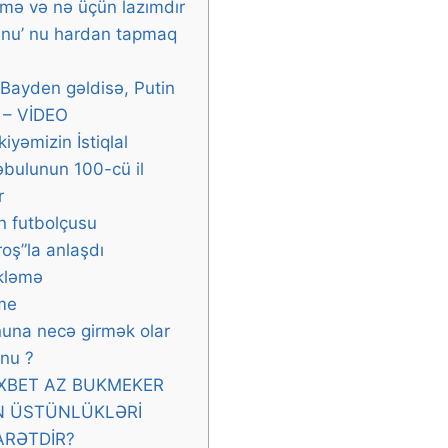
imə və nə üçün lаzımdır
unu’ nu hardan tapmaq
“Bayden gəldisə, Putin
” – VİDEO
iyəmizin İstiqlal
əbulunun 100-cü il
r
n futbolçusu
oş”la anlaşdı
kləmə
me
una necə girmək olar
unu ?
XBET AZ BUKMEKER
İN ÜSTÜNLÜKLƏRİ
ARƏTDİR?