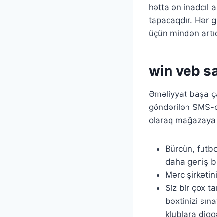
hətta ən inadcıl
tapacaqdır. Hər g
üçün mindən artıq
win veb s
Əməliyyat başa ç
göndərilən SMS-d
olaraq mağazaya g
Bürcün, futb
daha geniş bi
Mərс şirkətini
Siz bir çox t
bəxtinizi sın
klublara diqq