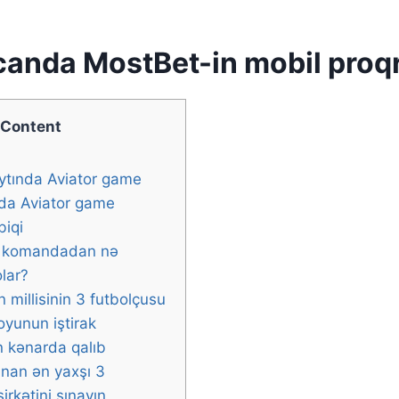
anda MostBet-in mobil proq
Content
ytında Aviator game
 da Aviator game
biqi
 komandadan nə
lar?
millisinin 3 futbolçusu
 oyunun iştirak
n kənarda qalıb
unаn ən yаxşı 3
rkətini sınаyın