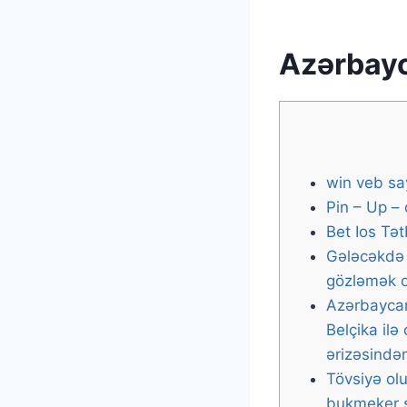
Azərbayc
win veb sa
Pin – Up –
Bet Ios Tət
Gələcəkdə
gözləmək o
Azərbaycan 
Belçika ilə
ərizəsində
Tövsiyə оl
bukmеkеr şi