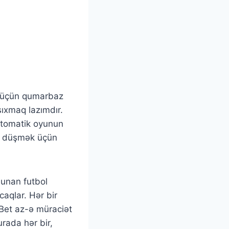
q üçün qumarbaz
ıxmaq lazımdır.
vtomatik oyunun
şa düşmək üçün
lunan futbol
aqlar. Hər bir
xBet az-ə müraciət
rada hər bir,