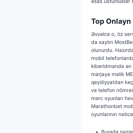
əsas üstünlüklər 
Top Onlayn
Əvvəlcə o, öz serv
da saytın MostBet
olunurdu. Hazırda
mobil telefonlar
kiberidmanda ən y
marjaya malik MEL
qeydiyyatdan keçə
və telefon nömrə
mərc oyunları həv
Marathonbet mobi
oyunlarının nəticə
Burada nəzər