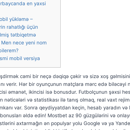
erbaycanda en yaxsi
bil yükləmə –
rin rahatlığı üçün
ilmiş tətbiqetmə
– Men nece yeni nom
bilerem?
smi mоbil vеrsiyа
əşdirmək cəmi bir neçə dəqiqə çəkir və sizə xoş gəlmis
ı verir. Hər bir oyunçunun matçlara mərc edə biləcəyi n
ncisi əmanət, ikincisi isə bonusdur. Futbolçunun şəxsi he
n nəticələri və statistikası ilə tanış olmaq, real vaxt reji
imkanı var. Sonra qeydiyyatdan keçin, hesab yaradın və
onusları əldə edin! Mostbet az 90 güzgülərini və onlayn
tlərini axtarmağın ən populyar yolu Google və ya Yande