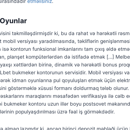
sırasındadır
etməlisiniz
.
 Oyunlar
isini təkmilləşdirmişdir ki, bu da rahat və hərəkətli rəsm
 mobil versiyası yaradılmasında, təkliflərin genişlənməs
 isə kontorun funksional imkanlarını tam çıxış əldə etmə
dan, planşet kompüterlərdən də istifadə etmək […] Melb
axşı xəttlərdən birinə, dinamik və hərəkətli bonus pro
bet bukmeker kontorunun servisidir. Mobil versiyası vas
rək idman oyunlarına pul qoyuluşları etmək üçün elektr
sini göstərməklə xüsusi formanı doldurmaq tələb olunur
əskarlarını maraqlarını məsafədən verifikasiya ilə cəlb e
 bukmeker kontoru uzun illər boyu postsovet məkanın
lərinin populyaşdırılması üzrə fəal iş görməkdədir.
ə almaq lazımdır ki, ancaq birinci depozit məbləği üçün