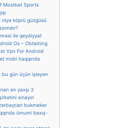
Of Mostbet Sports
App
 niyə köprü güzgüsü
azımdır?
mrəsi ilə qeydiyyat
droid Os – Obtaining
st Vpn For Android
et mobi haqqında
 bu gün üçün işləyən
unаn ən yаxşı 3
rkətini sınаyın
zərbaycan bukmeker
qqında ümumi baxış-