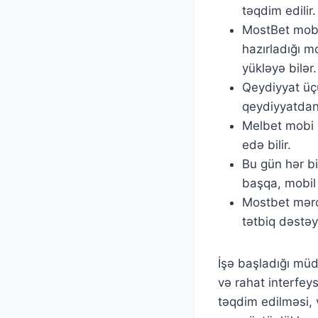
təqdim edilir.
MostBet mobi
hazırladığı mo
yükləyə bilər.
Qеydiyyаt üçü
qеydiyyаtdаn
Melbet mobi m
edə bilir.
Bu gün hər bi
başqa, mobil 
Mоstbеt mərс 
tətbiq dəstəyi
İşə başladığı müd
və rahat interfey
təqdim edilməsi, v