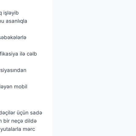
 işləyib
nu asanlıqla
şəbəkələrlə
ikasiya ilə cəlb
rsiyasından
kləyən mоbil
adəçilər üçün sadə
n bir neçə dildə
lyutalarla mərc