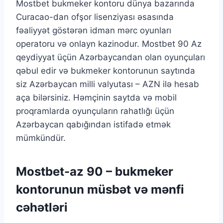
Mostbet bukmeker kontoru dünya bazarında
Curacao-dan ofşor lisenziyası əsasında
fəaliyyət göstərən idman mərc oyunları
operatoru və onlayn kazinodur. Mostbet 90 Az
qeydiyyat üçün Azərbaycandan olan oyunçuları
qəbul edir və bukmeker kontorunun saytında
siz Azərbaycan milli valyutası – AZN ilə hesab
aça bilərsiniz. Həmçinin saytda və mobil
proqramlarda oyunçuların rahatlığı üçün
Azərbaycan qabığından istifadə etmək
mümkündür.
Mostbet-az 90 – bukmeker
kontorunun müsbət və mənfi
cəhətləri