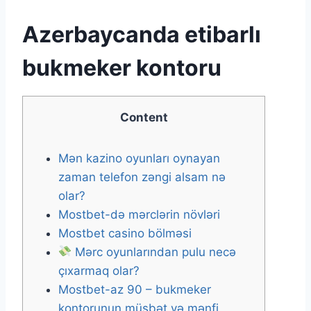
Azerbaycanda etibarlı
bukmeker kontoru
Content
Mən kazino oyunları oynayan
zaman telefon zəngi alsam nə
olar?
Mostbet-də mərclərin növləri
Mostbet casino bölməsi
Mərc oyunlarından pulu necə
çıxarmaq olar?
Mostbet-az 90 – bukmeker
kontorunun müsbət və mənfi