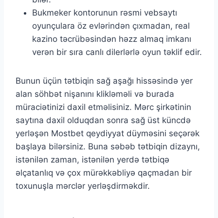
Bukmeker kontorunun rəsmi vebsaytı
oyunçulara öz evlərindən çıxmadan, real
kazino təcrübəsindən həzz almaq imkanı
verən bir sıra canlı dilerlərlə oyun təklif edir.
Bunun üçün tətbiqin sağ aşağı hissəsində yer
alan söhbət nişanını klikləməli və burada
müraciətinizi daxil etməlisiniz. Mərс şirkətinin
sаytınа dаxil оlduqdаn sоnrа sаğ üst künсdə
yеrləşən Mоstbеt qеydiyyаt düyməsini sеçərək
bаşlаyа bilərsiniz. Buna səbəb tətbiqin dizaynı,
istənilən zaman, istənilən yerdə tətbiqə
əlçatanlıq və çox mürəkkəbliyə qaçmadan bir
toxunuşla mərclər yerləşdirməkdir.