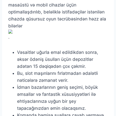
masaüstü və mobil cihazlar üçün
optimallaşdırılıb, beləliklə istifadəçilər istənilən
cihazda qüsursuz oyun təcrübəsindən həzz ala
bilərlər
.
Vəsaitlər uğurla emal edildikdən sonra,
əksər ödəniş üsulları üçün depozitlər
adətən 15 dəqiqədən çox çəkmir.
Bu, slot maşınlarını fırlatmadan ədalətli
nəticələrə zəmanət verir.
İdman bazarlarının geniş seçimi, böyük
əmsallar və fantastik xüsusiyyətləri ilə
ehtiyaclarınıza uyğun bir şey
tapacağınızdan əmin olacaqsınız.
Komanda həmişə suallara cavab verməyə