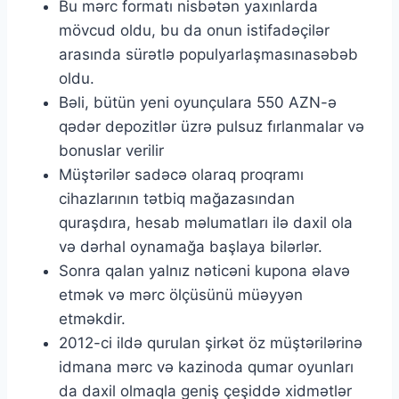
Bu mərc formatı nisbətən yaxınlarda
mövcud oldu, bu da onun istifadəçilər
arasında sürətlə populyarlaşmasınasəbəb
oldu.
Bəli, bütün yeni oyunçulara 550 AZN-ə
qədər depozitlər üzrə pulsuz fırlanmalar və
bonuslar verilir
Müştərilər sadəcə olaraq proqramı
cihazlarının tətbiq mağazasından
quraşdıra, hesab məlumatları ilə daxil ola
və dərhal oynamağa başlaya bilərlər.
Sonra qalan yalnız nəticəni kupona əlavə
etmək və mərc ölçüsünü müəyyən
etməkdir.
2012-ci ildə qurulan şirkət öz müştərilərinə
idmana mərc və kazinoda qumar oyunları
da daxil olmaqla geniş çeşiddə xidmətlər