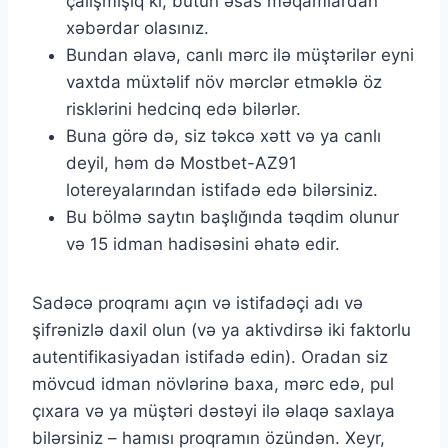
çalışmışıq ki, bütün əsas məqamlardan
xəbərdar olasınız.
Bundan əlavə, canlı mərc ilə müştərilər eyni
vaxtda müxtəlif növ mərclər etməklə öz
risklərini hedcinq edə bilərlər.
Buna görə də, siz təkcə xətt və ya canlı
deyil, həm də Mostbet-AZ91
lotereyalarından istifadə edə bilərsiniz.
Bu bölmə saytın başlığında təqdim olunur
və 15 idman hadisəsini əhatə edir.
Sadəcə proqramı açın və istifadəçi adı və
şifrənizlə daxil olun (və ya aktivdirsə iki faktorlu
autentifikasiyadan istifadə edin). Oradan siz
mövcud idman növlərinə baxa, mərc edə, pul
çıxara və ya müştəri dəstəyi ilə əlaqə saxlaya
bilərsiniz – hamısı proqramın özündən. Xeyr,