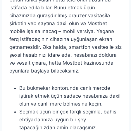
istifadə edilə bilər. Bunu etmək üçün
cihazınızda quraşdırılmış brauzer vasitəsilə
şirkətin veb saytına daxil olun və Mostbet
mobile işə salınacaq – mobil versiya. Yeganə
fərq istifadəçinin cihazına uyğunlaşan ekran
qətnaməsidir. Əks halda, smartfon vasitəsilə siz
şəxsi hesabınızı idarə edə, hesabınızı doldura
və vəsait çıxara, hətta Mostbet kazinosunda
oyunlara başlaya biləcəksiniz.
Bu bukmeker kontorunda canlı mərcdə
iştirak etmək üçün sadəcə hesabınıza daxil
olun və canlı mərc bölməsinə keçin.
Seçmək üçün bir çox fərqli seçimlə, bahis
ehtiyaclarınıza uyğun bir şey
tapacağınızdan əmin olacaqsınız.