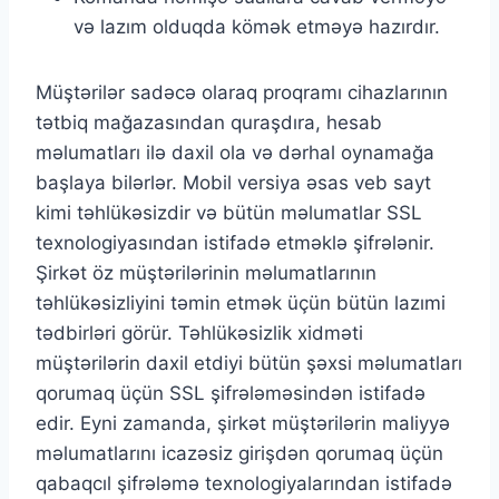
və lazım olduqda kömək etməyə hazırdır.
Müştərilər sadəcə olaraq proqramı cihazlarının
tətbiq mağazasından quraşdıra, hesab
məlumatları ilə daxil ola və dərhal oynamağa
başlaya bilərlər. Mobil versiya əsas veb sayt
kimi təhlükəsizdir və bütün məlumatlar SSL
texnologiyasından istifadə etməklə şifrələnir.
Şirkət öz müştərilərinin məlumatlarının
təhlükəsizliyini təmin etmək üçün bütün lazımi
tədbirləri görür. Təhlükəsizlik xidməti
müştərilərin daxil etdiyi bütün şəxsi məlumatları
qorumaq üçün SSL şifrələməsindən istifadə
edir. Eyni zamanda, şirkət müştərilərin maliyyə
məlumatlarını icazəsiz girişdən qorumaq üçün
qabaqcıl şifrələmə texnologiyalarından istifadə