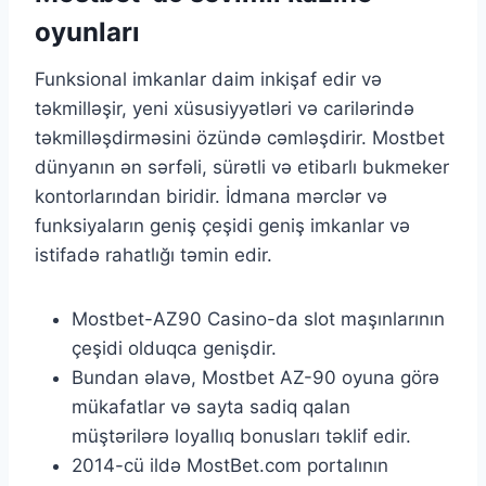
oyunları
Funksional imkanlar daim inkişaf edir və
təkmilləşir, yeni xüsusiyyətləri və carilərində
təkmilləşdirməsini özündə cəmləşdirir. Mostbet
dünyanın ən sərfəli, sürətli və etibarlı bukmeker
kontorlarından biridir. İdmana mərclər və
funksiyaların geniş çeşidi geniş imkanlar və
istifadə rahatlığı təmin edir.
Mostbet-AZ90 Casino-da slot maşınlarının
çeşidi olduqca genişdir.
Bundan əlavə, Mostbet AZ-90 oyuna görə
mükafatlar və sayta sadiq qalan
müştərilərə loyallıq bonusları təklif edir.
2014-cü ildə MostBet.com portalının