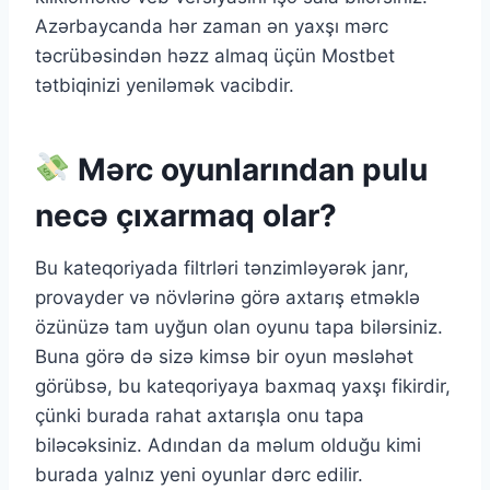
Azərbaycanda hər zaman ən yaxşı mərc
təcrübəsindən həzz almaq üçün Mostbet
tətbiqinizi yeniləmək vacibdir.
Mərc oyunlarından pulu
necə çıxarmaq olar?
Bu kateqoriyada filtrləri tənzimləyərək janr,
provayder və növlərinə görə axtarış etməklə
özünüzə tam uyğun olan oyunu tapa bilərsiniz.
Buna görə də sizə kimsə bir oyun məsləhət
görübsə, bu kateqoriyaya baxmaq yaxşı fikirdir,
çünki burada rahat axtarışla onu tapa
biləcəksiniz. Adından da məlum olduğu kimi
burada yalnız yeni oyunlar dərc edilir.