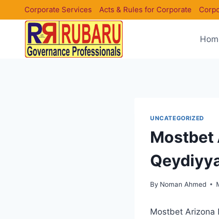
Corporate Services
Acts & Rules for Corporate
Corpo
Hom
UNCATEGORIZED
Mostbet 
Qeydiyya
By
Noman Ahmed
Mostbet Arizona 