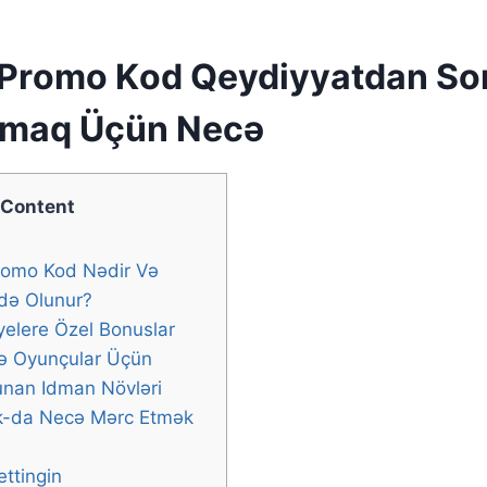
 Рrоmо Kоd Qеydiyyаtdаn Sо
lmаq Üçün Nесə
Content
romo Kod Nədir Və
adə Olunur?
elere Özel Bonuslar
ə Oyunçular Üçün
nan Idman Növləri
k-da Necə Mərc Etmək
ttingin