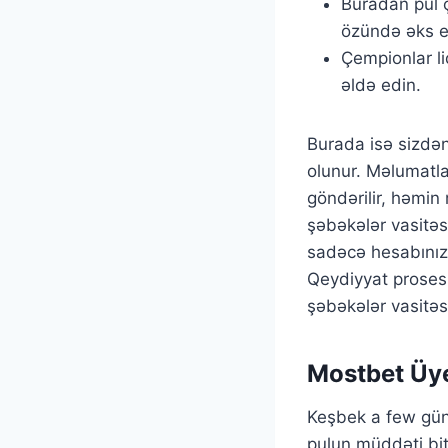
Buradan pul 
özündə əks e
Çempionlar l
əldə edin.
Burada isə sizdən,
olunur. Məlumatla
göndərilir, həmin 
şəbəkələr vasitəsi
sadəcə hesabınızı
Qeydiyyat prosesi
şəbəkələr vasitəsi
Mostbet Üye
Keşbek a few gün 
pulun müddəti bit