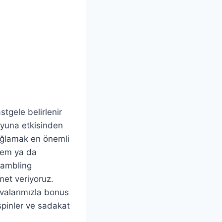
stgele belirlenir
oyuna etkisinden
sağlamak en önemli
blem ya da
gambling
met veriyoruz.
alarımızla bonus
spinler ve sadakat