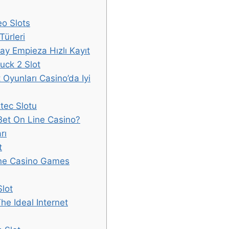
eo Slots
Türleri
ay Empieza Hızlı Kayıt
uck 2 Slot
Oyunları Casino’da Iyi
tec Slotu
Bet On Line Casino?
rı
t
ine Casino Games
Slot
he Ideal Internet