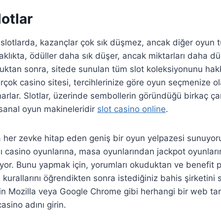
otlar
li slotlarda, kazançlar çok sık düşmez, ancak diğer oyun 
naklıkta, ödüller daha sık düşer, ancak miktarları daha dü
ktan sonra, sitede sunulan tüm slot koleksiyonunu hakk
Birçok casino sitesi, tercihlerinize göre oyun seçmenize o
unarlar. Slotlar, üzerinde sembollerin göründüğü birkaç ç
sanal oyun makineleridir
slot casino online
.
her zevke hitap eden geniş bir oyun yelpazesi sunuyoru
ı casino oyunlarına, masa oyunlarından jackpot oyunları
iyor. Bunu yapmak için, yorumları okuduktan ve benefit po
urallarını öğrendikten sonra istediğiniz bahis şirketini 
çin Mozilla veya Google Chrome gibi herhangi bir web tara
sino adını girin.