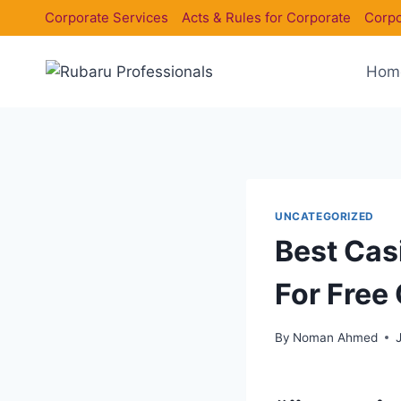
Corporate Services
Acts & Rules for Corporate
Corpo
Hom
UNCATEGORIZED
Best Cas
For Free
By
Noman Ahmed