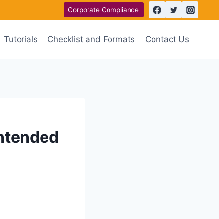
Corporate Compliance
Tutorials
Checklist and Formats
Contact Us
Intended