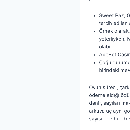
Sweet Paz, G
tercih edilen 
Örnek olarak,
yeterliyken,
olabilir.
AbeBet Casin
Çoğu durumda
birindeki mevc
Oyun süreci, çar
ödeme aldığı ödül 
denir, sayıları ma
arkaya üç aynı gö
sayısı one hundre