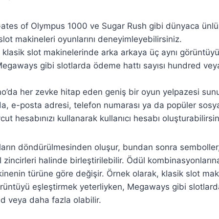
ates of Olympus 1000 ve Sugar Rush gibi dünyaca ünlü
slot makineleri oyunlarını deneyimleyebilirsiniz.
 klasik slot makinelerinde arka arkaya üç aynı görüntüy
 Megaways gibi slotlarda ödeme hattı sayısı hundred vey
o’da her zevke hitap eden geniş bir oyun yelpazesi sun
, e-posta adresi, telefon numarası ya da popüler sosy
ut hesabınızı kullanarak kullanıcı hesabı oluşturabilirsin
kların döndürülmesinden oluşur, bundan sonra sembolle
zincirleri halinde birleştirilebilir. Ödül kombinasyonları
kinenin türüne göre değişir. Örnek olarak, klasik slot ma
rüntüyü eşleştirmek yeterliyken, Megaways gibi slotlar
d veya daha fazla olabilir.