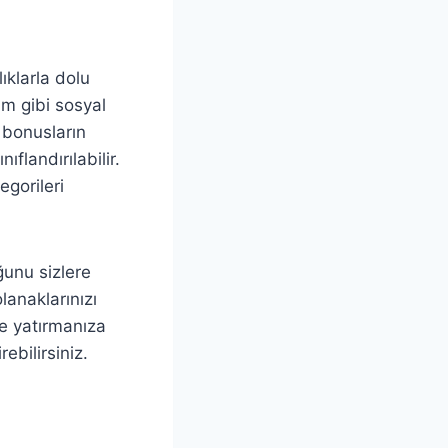
ıklarla dolu
am gibi sosyal
, bonusların
flandırılabilir.
egorileri
ğunu sizlere
lanaklarınızı
de yatırmanıza
ebilirsiniz.