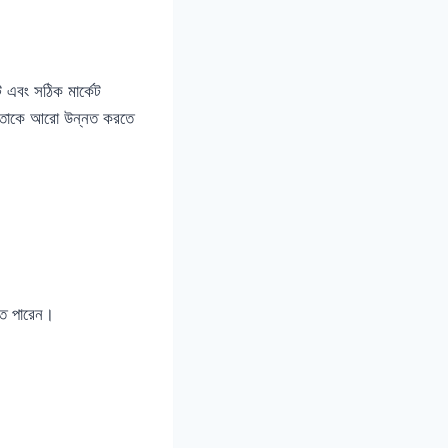
 এবং সঠিক মার্কেট
জ্ঞতাকে আরো উন্নত করতে
তে পারেন।