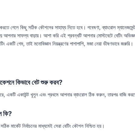
রতে গেলে কিছু সঠিক কৌশলের সাহায্য নিতে হবে। গবেষণা, ব্যাংরোল ম্যানেজমেন্ট
 হয় আপনার সাফল্য বাড়ায়। আশা করি এই প্রবন্ধটি আপনার মোস্টবেটে বেটিং অভি
টিং একটি গেম, তাই মনোবিজ্ঞান নিয়ন্ত্রণের পাশাপাশি, মজা নেয়া ভীষণভাবে জরুরি।
লিকেশনে কিভাবে বেট শুরু করব?
করে, একটি একাউন্ট খুলুন এবং প্রথমে আপনার ব্যাংরোল ঠিক করুন, তারপর বাজি কর
ল কি?
 সঠিক মার্কেট নির্বাচনের মাধ্যমেই সেরা বেটিং কৌশল নিশ্চিত হয়।