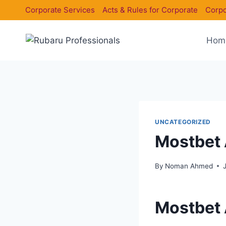
Corporate Services
Acts & Rules for Corporate
Corpo
Hom
UNCATEGORIZED
Mostbet AP
By
Noman Ahmed
Mostbet AP