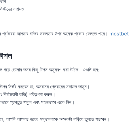
বাভাস
লিস্টদের মতামত
রির প্রক্রিয়া আপনার বাজির সফলতার উপর অনেক প্রভাব ফেলতে পারে।
mostbet
কৌশল
শল গড়ে তোলার জন্য কিছু টিপস অনুসরণ করা উচিত। এগুলি হল:
উপর নির্ভর করবেন না; অন্যান্য প্লেয়ারের মতামত জানুন।
 দীর্ঘমেয়াদী বাজি) পরিকল্পনা করুন।
িকভাবে প্রস্তুত থাকুন এবং সহজভাবে একে নিন।
 আপনি আপনার জয়ের সম্ভাবনাকে অনেকটা বাড়িয়ে তুলতে পারবেন।