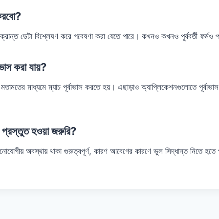
 করবো?
ংক্রান্ত ডেটা বিশ্লেষণ করে গবেষণা করা যেতে পারে। কখনও কখনও পূর্ববর্তী ফর্মও প
বাভাস করা যায়?
র মতামতের মাধ্যমে ম্যাচ পূর্বাভাস করতে হয়। এছাড়াও অ্যাপ্লিকেশনগুলোতে পূর্বাভাস
প্রস্তুত হওয়া জরুরি?
নোযোগীয় অবস্থায় থাকা গুরুত্বপূর্ণ, কারণ আবেগের কারণে ভুল সিদ্ধান্ত নিতে হতে