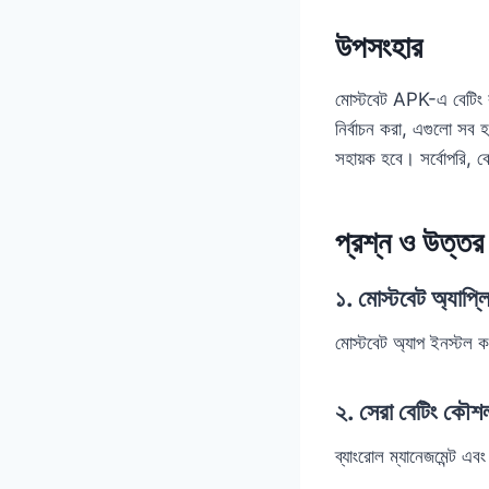
উপসংহার
মোস্টবেট APK-এ বেটিং ক
নির্বাচন করা, এগুলো সব
সহায়ক হবে। সর্বোপরি, বে
প্রশ্ন ও উত্তর
১. মোস্টবেট অ্যাপ্
মোস্টবেট অ্যাপ ইনস্টল 
২. সেরা বেটিং কৌশ
ব্যাংরোল ম্যানেজমেন্ট এবং