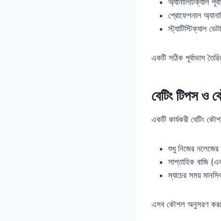
অ্যানালিটিক্যাল পূর্
প্রোফেশনাল অ্যানা
স্ট্যাটিস্টিক্যাল ডেটা
একটি সঠিক পূর্বাভাস তৈ
বেটিং টিপস ও 
একটি কার্যকরী বেটিং কৌ
শুধু নিজের নলেজের 
সাপ্তাহিক বাজি (এবং
ম্যাচের সময় মানস
এসব কৌশল অনুসরণ করলে,