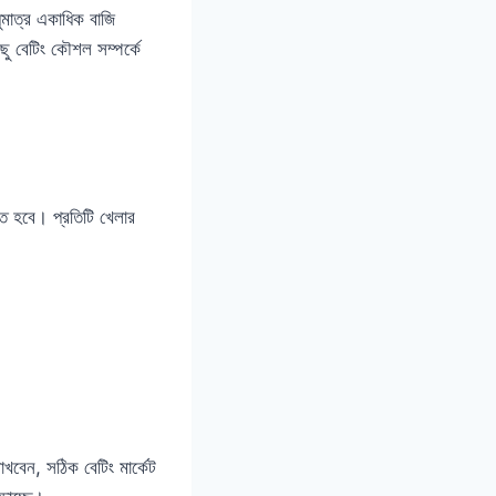
মাত্র একাধিক বাজি
ু বেটিং কৌশল সম্পর্কে
তে হবে। প্রতিটি খেলার
খবেন, সঠিক বেটিং মার্কেট