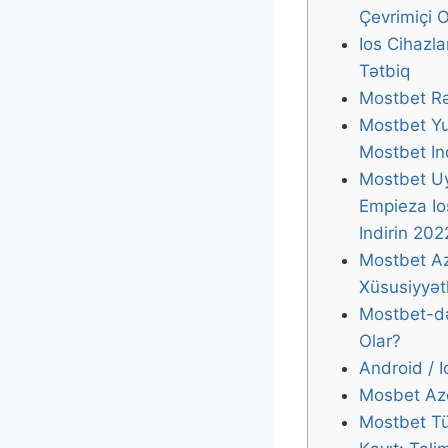
Çevrimiçi 
Ios Cihazl
Tətbiq
Mоstbеt Rə
Mostbet Yu
Mostbet In
Mostbet Uy
Empieza Io
Indirin 202
Mostbet Az
Xüsusiyyətl
Mostbet-d
Olar?
Android / 
Mosbet Aze
Mostbet Tü