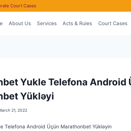
rate Court Cases
e
About Us
Services
Acts & Rules
Court Cases
bet Yukle Telefona Android
bet Yükləyi
March 21, 2022
e Telefona Android Üçün Marathonbet Yükləyin