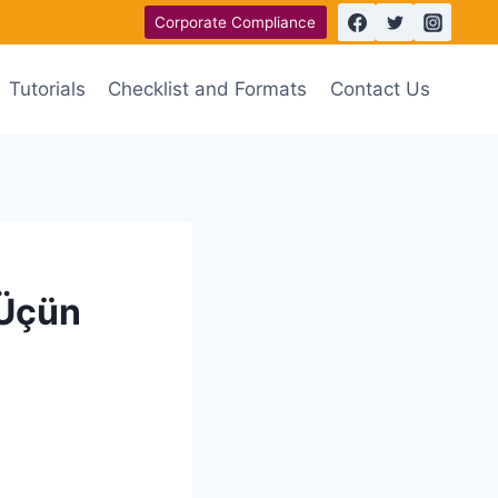
Corporate Compliance
Tutorials
Checklist and Formats
Contact Us
 Üçün