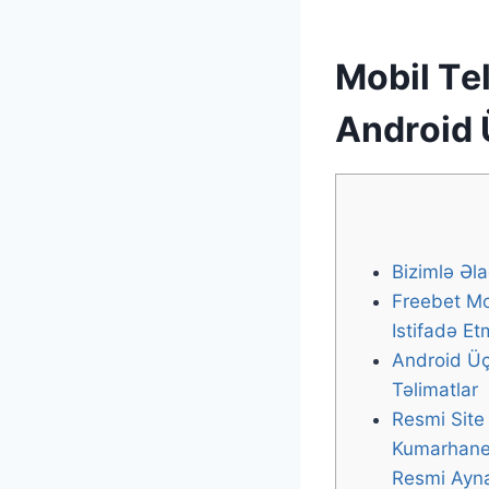
Mоbil Tе
Аndrоid 
Bizimlə Əl
Freebet M
Istifadə E
Android Üç
Təlimatlar
Resmi Site
Kumarhanes
Resmi Ayna