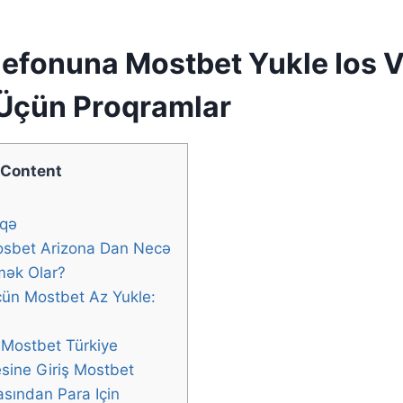
lеfоnunа Mоstbеt Yuklе Iоs 
Üçün Рrоqrаmlаr
Content
aqə
osbet Arizona Dan Necə
tmək Olar?
ün Mostbet Az Yukle:
 Mostbet Türkiye
ine Giriş Mostbet
sından Para Için