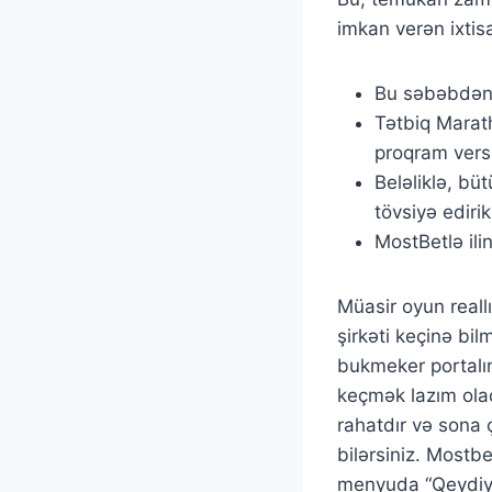
imkan verən ixtisa
Bu səbəbdən c
Tətbiq Marath
proqram vers
Beləliklə, b
tövsiyə edirik
MostBetlə ili
Müasir oyun reall
şirkəti keçinə bi
bukmeker portalı
keçmək lazım ola
rahatdır və sona 
bilərsiniz. Most
menyuda “Qeydiy