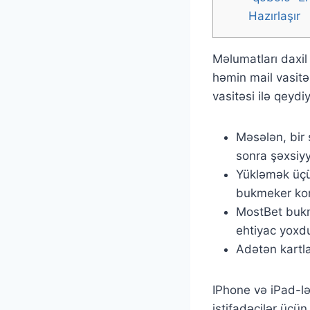
Hazırlaşır
Məlumatları daxil 
həmin mail vasitəs
vasitəsi ilə qeydi
Məsələn, bir ş
sonra şəxsiyy
Yükləmək üçü
bukmeker kon
MostBet bukm
ehtiyac yoxdu
Adətən kartla
IPhone və iPad-lər
istifadəçilər üçün