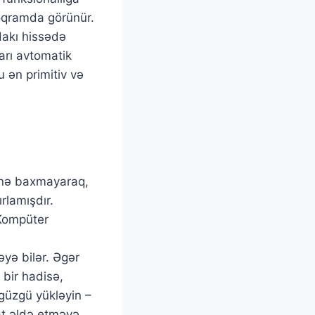
roqramda görünür.
dakı hissədə
arı avtomatik
 ən primitiv və
inə baxmayaraq,
lamışdır.
 Kompüter
əyə bilər. Əgər
bir hadisə,
 güzgü yükləyin –
at əldə etməyə