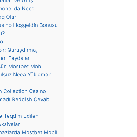
matlar Ve Giriş
phone-da Necə
q Olar
asino Hoşgeldin Bonusu
u?
no
k: Quraşdırma,
ər, Faydalar
çün Mostbet Mobil
Pulsuz Necə Yükləmək
 Collection Casino
madı Reddish Cevabı
 Təqdim Edilən –
ksiyalar
hazlarda Mostbet Mobil