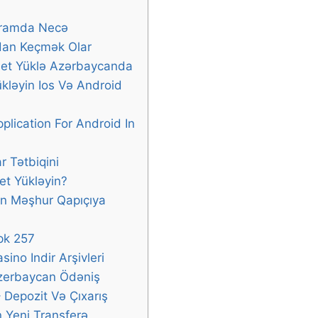
qramda Necə
dan Keçmək Olar
et Yüklə Azərbaycanda
kləyin Ios Və Android
plication For Android In
r Tətbiqini
t Yükləyin?
ən Məşhur Qapıçıya
pk 257
ino Indir Arşivleri
zerbaycan Ödəniş
 Depozit Və Çıxarış
n Yeni Transferə