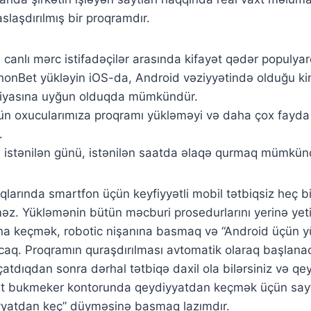
slaşdırılmış bir proqramdır.
anlı mərc istifadəçilər arasında kifayət qədər populyard
onBet yükləyin iOS-da, Android vəziyyətində olduğu kim
iyasına uyğun olduqda mümkündür.
ütün oxucularımıza proqramı yükləməyi və daha çox fayda
.
n istənilən günü, istənilən saatda əlaqə qurmaq mümkün
ıqlarında smartfon üçün keyfiyyətli mobil tətbiqsiz heç 
lməz. Yükləmənin bütün məcburi prosedurlarını yerinə yet
na keçmək, robotic nişanına basmaq və “Android üçün yü
caq. Proqramın quraşdırılması avtomatik olaraq başlana
çatdıqdan sonra dərhal tətbiqə daxil ola bilərsiniz və q
bet bukmeker kontorunda qeydiyyatdan keçmək üçün sayt
yatdan keç” düyməsinə basmaq lazımdır.