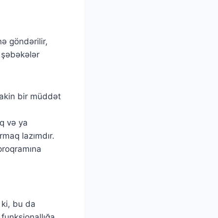
ə göndərilir,
l şəbəkələr
 lakin bir müddət
q və ya
rmaq lazımdır.
proqramına
 ki, bu da
 funksionallığa