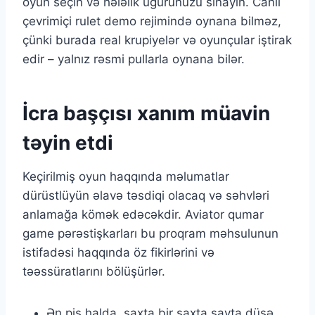
oyun seçin və hələlik uğurunuzu sinayın. Canlı
çevrimiçi rulet demo rejimində oynana bilməz,
çünki burada real krupiyelər və oyunçular iştirak
edir – yalnız rəsmi pullarla oynana bilər.
İcra başçısı xanım müavin
təyin etdi
Keçirilmiş oyun haqqında məlumatlar
dürüstlüyün əlavə təsdiqi olacaq və səhvləri
anlamağa kömək edəcəkdir. Aviator qumar
game pərəstişkarları bu proqram məhsulunun
istifadəsi haqqında öz fikirlərini və
təəssüratlarını bölüşürlər.
Ən pis halda, saxta bir saxta sayta düşə