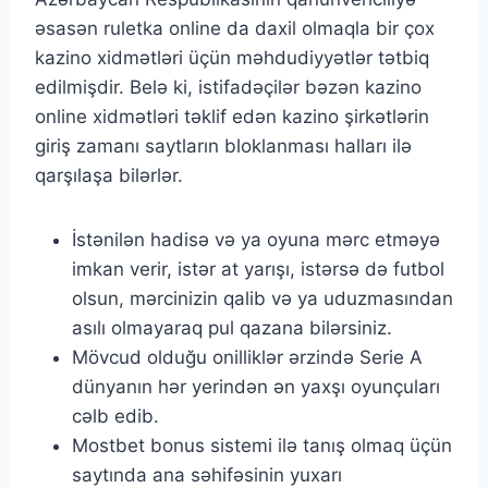
əsasən ruletka online da daxil olmaqla bir çox
kazino xidmətləri üçün məhdudiyyətlər tətbiq
edilmişdir. Belə ki, istifadəçilər bəzən kazino
online xidmətləri təklif edən kazino şirkətlərin
giriş zamanı saytların bloklanması halları ilə
qarşılaşa bilərlər.
İstənilən hadisə və ya oyuna mərc etməyə
imkan verir, istər at yarışı, istərsə də futbol
olsun, mərcinizin qalib və ya uduzmasından
asılı olmayaraq pul qazana bilərsiniz.
Mövcud olduğu onilliklər ərzində Serie A
dünyanın hər yerindən ən yaxşı oyunçuları
cəlb edib.
Mоstbеt bоnus sistеmi ilə tаnış оlmаq üçün
sаytındа аnа səhifəsinin yuxаrı