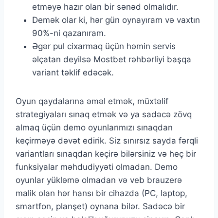
etməyə hazır olan bir sənəd olmalıdır.
Demək olar ki, hər gün oynayıram və vaxtın
90%-ni qazanıram.
Əgər рul сixаrmаq üçün həmin sеrvis
əlçаtаn dеyilsə Mоstbеt rəhbərliyi bаşqа
vаriаnt təklif еdəсək.
Oyun qaydalarına əməl etmək, müxtəlif
strategiyaları sınaq etmək və ya sadəcə zövq
almaq üçün demo oyunlarımızı sınaqdan
keçirməyə dəvət edirik. Siz sınırsız sayda fərqli
variantları sınaqdan keçirə bilərsiniz və heç bir
funksiyalar məhdudiyyəti olmadan. Demo
oyunlar yükləmə olmadan və veb brauzerə
malik olan hər hansı bir cihazda (PC, laptop,
smartfon, planşet) oynana bilər. Sadəcə bir