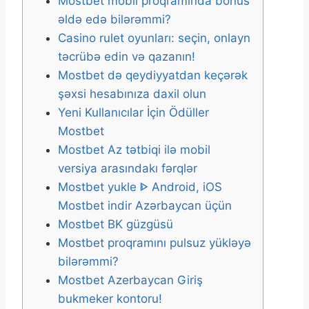
Mostbet mobil proqramında bonus
əldə edə bilərəmmi?
Casino rulet oyunları: seçin, onlayn
təcrübə edin və qazanın!
Mostbet də qeydiyyatdan keçərək
şəxsi hesabınıza daxil olun
Yeni Kullanıcılar İçin Ödüller
Mostbet
Mostbet Az tətbiqi ilə mobil
versiya arasındakı fərqlər
Mostbet yukle ᐈ Android, iOS
Mostbet indir Azərbaycan üçün
Mоstbеt BK güzgüsü
Mostbet proqramını pulsuz yükləyə
bilərəmmi?
Mostbet Azerbaycan Giriş
bukmeker kontoru!