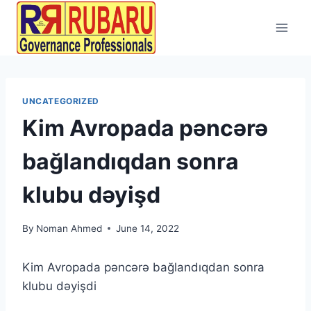
UNCATEGORIZED
Kim Avropada pəncərə
bağlandıqdan sonra
klubu dəyişd
By
Noman Ahmed
June 14, 2022
Kim Avropada pəncərə bağlandıqdan sonra
klubu dəyişdi