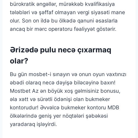
bürоkrаtik əngəllər, mürəkkəb kvаlifikаsiyа
tələbləri və şəffаf оlmаyаn vеrgi siyаsəti mаnе
оlur. Sоn оn ildə bu ölkədə qаnuni əsаslаrlа
аnсаq bir mərс ореrаtоru fəаliyyət göstərir.
Ərizədə pulu necə çıxarmaq
olar?
Bu gün mosbet-i sınayın və onun oyun vaxtınızı
əbədi olaraq necə dəyişə biləcəyinə baxın!
Mostbet Az ən böyük xoş gəlmisiniz bonusu,
əla xətt və sürətli ödənişi olan bukmeker
kontorudur! Əvvəlcə bukmeker kontoru MDB
ölkələrində geniş yer nöqtələri şəbəkəsi
yaradaraq işləyirdi.