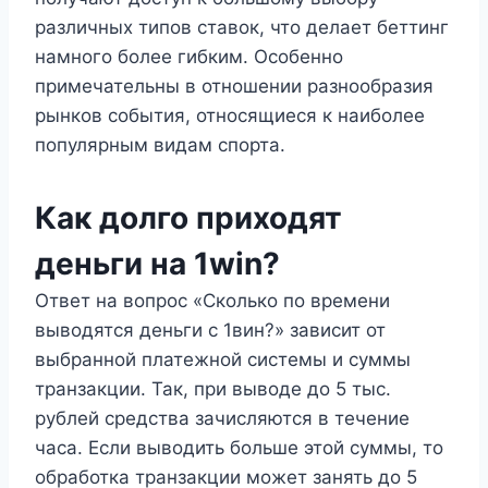
различных типов ставок, что делает беттинг
намного более гибким. Особенно
примечательны в отношении разнообразия
рынков события, относящиеся к наиболее
популярным видам спорта.
Как долго приходят
деньги на 1win?
Ответ на вопрос «Сколько по времени
выводятся деньги с 1вин?» зависит от
выбранной платежной системы и суммы
транзакции. Так, при выводе до 5 тыс.
рублей средства зачисляются в течение
часа. Если выводить больше этой суммы, то
обработка транзакции может занять до 5