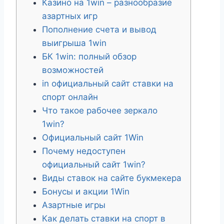
Казино на 1win – разнообразие
азартных игр
Пополнение счета и вывод
выигрыша 1win
БК 1win: полный обзор
возможностей
in официальный сайт ставки на
спорт онлайн
Что такое рабочее зеркало
1win?
Официальный сайт 1Win
Почему недоступен
официальный сайт 1win?
Виды ставок на сайте букмекера
Бонусы и акции 1Win
Азартные игры
Как делать ставки на спорт в