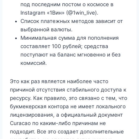
под последним постом о космосе в
Instagram «1Вин» (@1win_live).
Список платежных методов зависит от
выбранной валюты.
Минимальная сумма для пополнения
составляет 100 рублей; средства
поступают на баланс мгновенно и без
комиссий.
Это как раз является наиболее часто
причиной отсутствия стабильного доступа к
ресурсу. Как правило, это связано с тем, что
букмекерская контора не имеет локального
лицензирования, а официальный документ
Curacao по каким-либо причинам не
подходит. Все это создает дополнительные