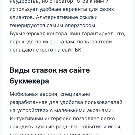
неудобства, но оператор готов к ним и
использует удобные варианты для своих
клиентов. Альтернативные ссылки
генерируются самим оператором.
Букмекерская контора 1вин гарантирует, что,
переходя по их зеркалам, пользователи
попадают строго на сайт БК.
Виды ставок на сайте
букмекера
Мобильная версия, специально
разработанная для удобства пользователей
на устройствах с маленькими экранами.
Интуитивный интерфейс позволяет легко
находить нужные разделы, события и игры,
даже если вы впервые пользуетесь