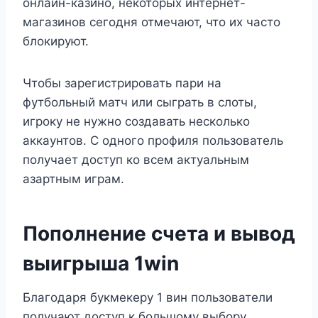
онлайн-казино, некоторых интернет-
магазинов сегодня отмечают, что их часто
блокируют.
Чтобы зарегистрировать пари на
футбольный матч или сыграть в слоты,
игроку не нужно создавать несколько
аккаунтов. С одного профиля пользователь
получает доступ ко всем актуальным
азартным играм.
Пополнение счета и вывод
выигрыша 1win
Благодаря букмекеру 1 вин пользователи
получают доступ к большому выбору