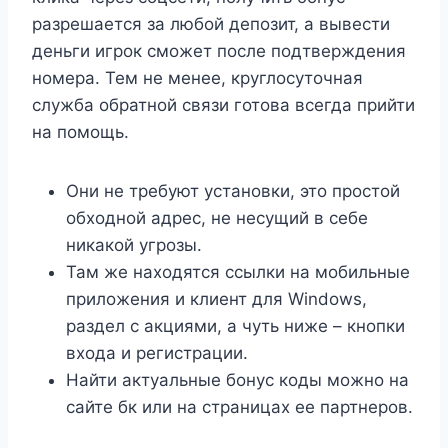
разрешается за любой депозит, а вывести
деньги игрок сможет после подтверждения
номера. Тем не менее, круглосуточная
служба обратной связи готова всегда прийти
на помощь.
Они не требуют установки, это простой
обходной адрес, не несущий в себе
никакой угрозы.
Там же находятся ссылки на мобильные
приложения и клиент для Windows,
раздел с акциями, а чуть ниже – кнопки
входа и регистрации.
Найти актуальные бонус коды можно на
сайте бк или на страницах ее партнеров.