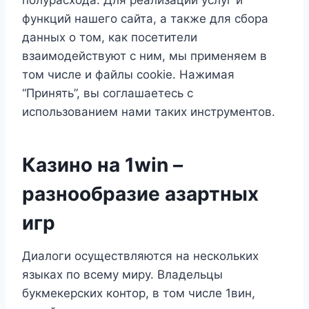
функций нашего сайта, а также для сбора
данных о том, как посетители
взаимодействуют с ним, мы применяем в
том числе и файлы cookie. Нажимая
“Принять”, вы соглашаетесь с
использованием нами таких инструментов.
Казино на 1win –
разнообразие азартных
игр
Диалоги осуществляются на нескольких
языках по всему миру. Владельцы
букмекерских контор, в том числе 1вин,