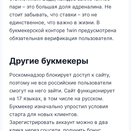
пари – это большая доля адреналина. Не
стоит забывать, что ставки – это не
единственное, что важно в жизни. В
букмекерской конторе 1win предусмотрена
обязательная верификация пользователя.
Другие букмекеры
Роскомнадзор блокирует доступ к сайту,
поэтому не все российские пользователи
смогут на него зайти. Сайт функционирует
на 17 языках, в том числе на русском.
Букмекер изначально упростил условия
старта для новых клиентов.
Зарегистрировать аккаунт можно в два
клика через соцсети, получить бонус