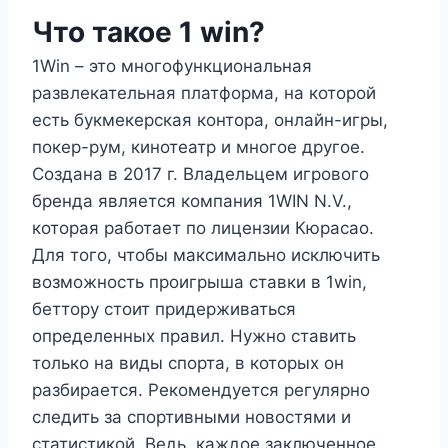
Что такое 1 win?
1Win – это многофункциональная
развлекательная платформа, на которой
есть букмекерская контора, онлайн-игры,
покер-рум, кинотеатр и многое другое.
Создана в 2017 г. Владельцем игрового
бренда является компания 1WIN N.V.,
которая работает по лицензии Кюрасао.
Для того, чтобы максимально исключить
возможность проигрыша ставки в 1win,
беттору стоит придерживаться
определенных правил. Нужно ставить
только на виды спорта, в которых он
разбирается. Рекомендуется регулярно
следить за спортивными новостями и
статистикой. Ведь, каждое заключенное