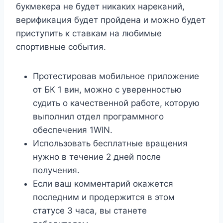
букмекера не будет никаких нареканий,
верификация будет пройдена и можно будет
приступить к ставкам на любимые
спортивные события.
Протестировав мобильное приложение
от БК 1 вин, можно с уверенностью
судить о качественной работе, которую
выполнил отдел программного
обеспечения 1WIN.
Использовать бесплатные вращения
нужно в течение 2 дней после
получения.
Если ваш комментарий окажется
последним и продержится в этом
статусе 3 часа, вы станете