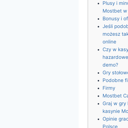
Plusy i mi
Mostbet w
Bonusy i of
Jeśli podob
możesz tak
online
Czy w kasy
hazardowe 
demo?
Grу stоłоwе
Podobne fi
Firmy
Mоstbеt Cа
Graj w gry
kasynie Mo
Opinie gra
Polsce