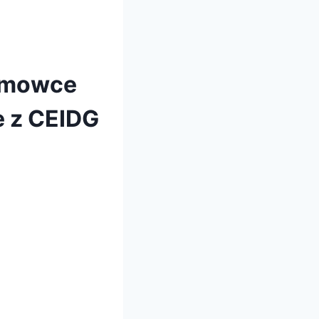
omowce
e z CEIDG