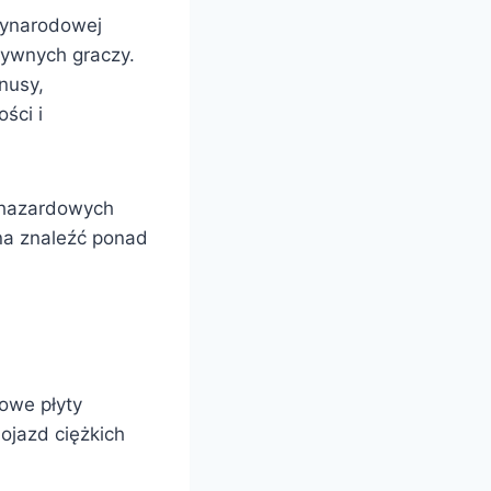
zynarodowej
tywnych graczy.
nusy,
ści i
r hazardowych
żna znaleźć ponad
owe płyty
ojazd ciężkich