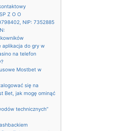
kontaktowy
SP Z O O
0798402, NIP: 7352885
N:
ytkowników
e aplikacja do gry w
sino na telefon
y?
nusowe Mostbet w
alogować się na
st Bet, jak mogę ominąć
wodów technicznych”
cashbackiem