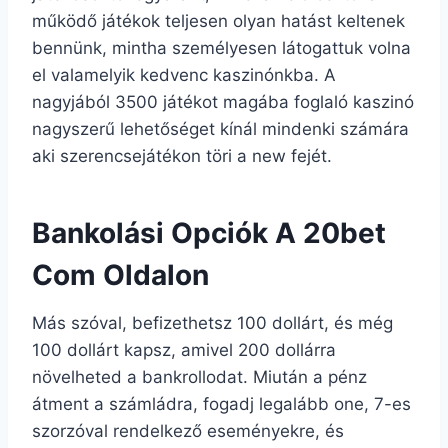
működő játékok teljesen olyan hatást keltenek
bennünk, mintha személyesen látogattuk volna
el valamelyik kedvenc kaszinónkba. A
nagyjából 3500 játékot magába foglaló kaszinó
nagyszerű lehetőséget kínál mindenki számára
aki szerencsejátékon töri a new fejét.
Bankolási Opciók A 20bet
Com Oldalon
Más szóval, befizethetsz 100 dollárt, és még
100 dollárt kapsz, amivel 200 dollárra
növelheted a bankrollodat. Miután a pénz
átment a számládra, fogadj legalább one, 7-es
szorzóval rendelkező eseményekre, és