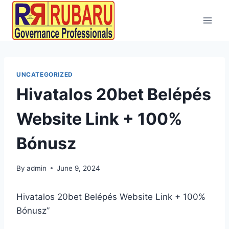
UNCATEGORIZED
Hivatalos 20bet Belépés
Website Link + 100%
Bónusz
By
admin
June 9, 2024
Hivatalos 20bet Belépés Website Link + 100%
Bónusz”