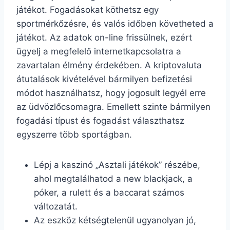
játékot. Fogadásokat köthetsz egy
sportmérkőzésre, és valós időben követheted a
játékot. Az adatok on-line frissülnek, ezért
ügyelj a megfelelő internetkapcsolatra a
zavartalan élmény érdekében. A kriptovaluta
átutalások kivételével bármilyen befizetési
módot használhatsz, hogy jogosult legyél erre
az üdvözlőcsomagra. Emellett szinte bármilyen
fogadási típust és fogadást választhatsz
egyszerre több sportágban.
Lépj a kaszinó „Asztali játékok” részébe,
ahol megtalálhatod a new blackjack, a
póker, a rulett és a baccarat számos
változatát.
Az eszköz kétségtelenül ugyanolyan jó,