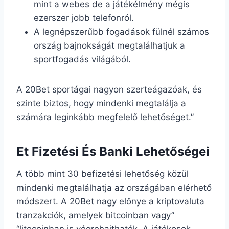
mint a webes de a játékélmény mégis
ezerszer jobb telefonról.
A legnépszerűbb fogadások fülnél számos
ország bajnokságát megtalálhatjuk a
sportfogadás világából.
A 20Bet sportágai nagyon szerteágazóak, és
szinte biztos, hogy mindenki megtalálja a
számára leginkább megfelelő lehetőséget.”
Et Fizetési És Banki Lehetőségei
A több mint 30 befizetési lehetőség közül
mindenki megtalálhatja az országában elérhető
módszert. A 20Bet nagy előnye a kriptovaluta
tranzakciók, amelyek bitcoinban vagy”
“litecoinban is végrehajthatók. A játékosok