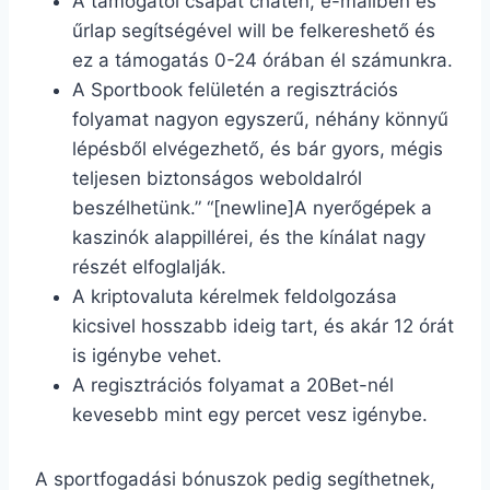
A támogatói csapat chaten, e-mailben és
űrlap segítségével will be felkereshető és
ez a támogatás 0-24 órában él számunkra.
A Sportbook felületén a regisztrációs
folyamat nagyon egyszerű, néhány könnyű
lépésből elvégezhető, és bár gyors, mégis
teljesen biztonságos weboldalról
beszélhetünk.” “[newline]A nyerőgépek a
kaszinók alappillérei, és the kínálat nagy
részét elfoglalják.
A kriptovaluta kérelmek feldolgozása
kicsivel hosszabb ideig tart, és akár 12 órát
is igénybe vehet.
A regisztrációs folyamat a 20Bet-nél
kevesebb mint egy percet vesz igénybe.
A sportfogadási bónuszok pedig segíthetnek,