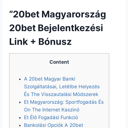
“20bet Magyarország
20bet Bejelentkezési
Link + Bónusz
Content
A 20bet Magyar Banki
Szolgáltatásai, Letétbe Helyezés
És The Visszautalási Módszerek
Et Magyarország: Sportfogadás És
On The Internet Kaszinó
Et Élő Fogadási Funkció
Bankolási Opciók A 20bet