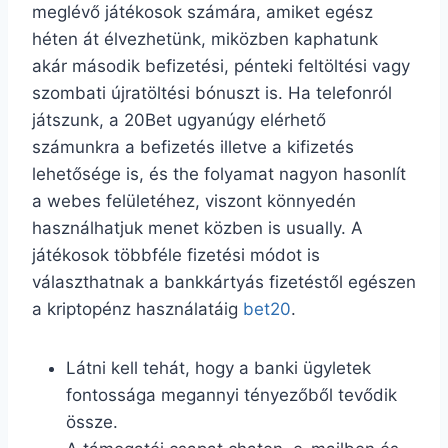
meglévő játékosok számára, amiket egész
héten át élvezhetünk, miközben kaphatunk
akár második befizetési, pénteki feltöltési vagy
szombati újratöltési bónuszt is. Ha telefonról
játszunk, a 20Bet ugyanúgy elérhető
számunkra a befizetés illetve a kifizetés
lehetősége is, és the folyamat nagyon hasonlít
a webes felületéhez, viszont könnyedén
használhatjuk menet közben is usually. A
játékosok többféle fizetési módot is
választhatnak a bankkártyás fizetéstől egészen
a kriptopénz használatáig
bet20
.
Látni kell tehát, hogy a banki ügyletek
fontossága megannyi tényezőből tevődik
össze.