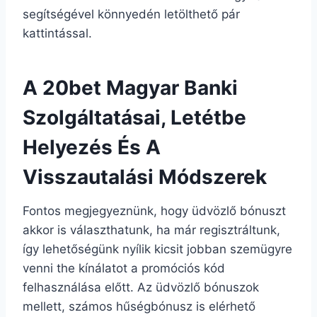
segítségével könnyedén letölthető pár
kattintással.
A 20bet Magyar Banki
Szolgáltatásai, Letétbe
Helyezés És A
Visszautalási Módszerek
Fontos megjegyeznünk, hogy üdvözlő bónuszt
akkor is választhatunk, ha már regisztráltunk,
így lehetőségünk nyílik kicsit jobban szemügyre
venni the kínálatot a promóciós kód
felhasználása előtt. Az üdvözlő bónuszok
mellett, számos hűségbónusz is elérhető