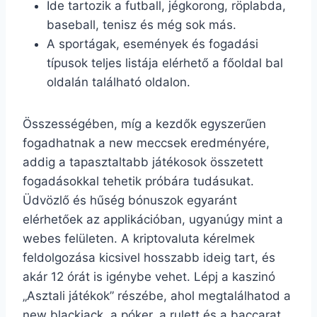
Ide tartozik a futball, jégkorong, röplabda,
baseball, tenisz és még sok más.
A sportágak, események és fogadási
típusok teljes listája elérhető a főoldal bal
oldalán található oldalon.
Összességében, míg a kezdők egyszerűen
fogadhatnak a new meccsek eredményére,
addig a tapasztaltabb játékosok összetett
fogadásokkal tehetik próbára tudásukat.
Üdvözlő és hűség bónuszok egyaránt
elérhetőek az applikációban, ugyanúgy mint a
webes felületen. A kriptovaluta kérelmek
feldolgozása kicsivel hosszabb ideig tart, és
akár 12 órát is igénybe vehet. Lépj a kaszinó
„Asztali játékok” részébe, ahol megtalálhatod a
new blackjack, a póker, a rulett és a baccarat