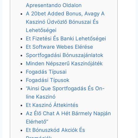
Apresentando Oldalon
A 20bet Added Bonus, Avagy A
Kaszinó Üdvözlő Bónuszai És
Lehetőségei
Et Fizetési És Banki Lehetőségei
Et Software Webes Elérése
Sportfogadási Bónuszajánlatok
Minden Népszerű Kaszinójáték
Fogadás Típusai
Fogadási Típusok
“Ainsi Que Sportfogadás És On-
line Kaszinó
Et Kaszinó Áttekintés
Az Élő Chat A Hét Bármely Napján
Elérhető”
Et Bónuszkód Akciók És