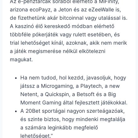
Az e-pénztárcák sorából elérhető a MiFinity,
arizona ecoPayz, a Jeton és az eZeeWalle is,
de fizethetünk akár bitcoinnal vagy utalással is.
A kaszinó élő kereskedő módban elérhető
többféle pókerjáték vagy rulett esetében, és
trial lehetőséget kínál, azoknak, akik nem merik
a játék megismerése nélkül elkötelezni
magukat.
Ha nem tudod, hol kezdd, javasoljuk, hogy
játssz a Microgaming, a Playtech, a new
Netent, a Quickspin, a Betsoft és a Big
Moment Gaming által fejlesztett játékokkal.
A 20Bet sportágai nagyon szerteágazóak,
és szinte biztos, hogy mindenki megtalálja
a számára leginkább megfelelő
lehetőséget.”