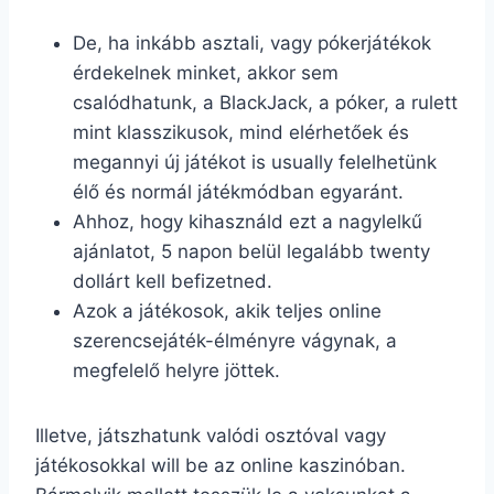
De, ha inkább asztali, vagy pókerjátékok
érdekelnek minket, akkor sem
csalódhatunk, a BlackJack, a póker, a rulett
mint klasszikusok, mind elérhetőek és
megannyi új játékot is usually felelhetünk
élő és normál játékmódban egyaránt.
Ahhoz, hogy kihasználd ezt a nagylelkű
ajánlatot, 5 napon belül legalább twenty
dollárt kell befizetned.
Azok a játékosok, akik teljes online
szerencsejáték-élményre vágynak, a
megfelelő helyre jöttek.
Illetve, játszhatunk valódi osztóval vagy
játékosokkal will be az online kaszinóban.