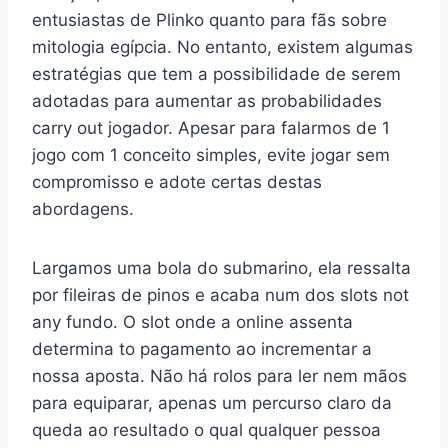
entusiastas de Plinko quanto para fãs sobre
mitologia egípcia. No entanto, existem algumas
estratégias que tem a possibilidade de serem
adotadas para aumentar as probabilidades
carry out jogador. Apesar para falarmos de 1
jogo com 1 conceito simples, evite jogar sem
compromisso e adote certas destas
abordagens.
Largamos uma bola do submarino, ela ressalta
por fileiras de pinos e acaba num dos slots not
any fundo. O slot onde a online assenta
determina to pagamento ao incrementar a
nossa aposta. Não há rolos para ler nem mãos
para equiparar, apenas um percurso claro da
queda ao resultado o qual qualquer pessoa