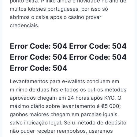
ponto extra. Plinko ainda é novidade no ano de
muitos lobbies portugueses, por isso só
abrimos o caixa após o casino provar
credenciais.
Error Code: 504 Error Code: 504
Error Code: 504 Error Code: 504
Error Code: 504
Levantamentos para e-wallets concluem em
minimo de duas hrs e todos os outros métodos
aprovados chegam em 24 horas após KYC. O
máximo diário sobre levantamento é €5 000;
ganhos maiores chegam em parcelas iguais,
salvo indicação legal. Se u método de depósito
não puder receber reembolsos, usaremos