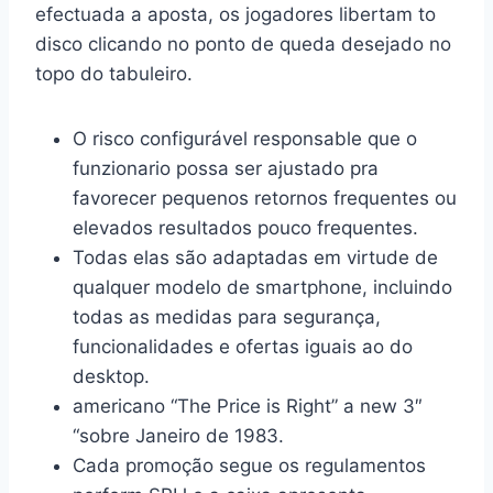
efectuada a aposta, os jogadores libertam to
disco clicando no ponto de queda desejado no
topo do tabuleiro.
O risco configurável responsable que o
funzionario possa ser ajustado pra
favorecer pequenos retornos frequentes ou
elevados resultados pouco frequentes.
Todas elas são adaptadas em virtude de
qualquer modelo de smartphone, incluindo
todas as medidas para segurança,
funcionalidades e ofertas iguais ao do
desktop.
americano “The Price is Right” a new 3″
“sobre Janeiro de 1983.
Cada promoção segue os regulamentos