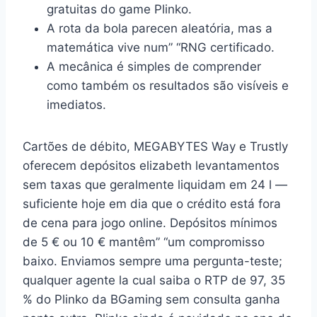
gratuitas do game Plinko.
A rota da bola parecen aleatória, mas a
matemática vive num” “RNG certificado.
A mecânica é simples de comprender
como também os resultados são visíveis e
imediatos.
Cartões de débito, MEGABYTES Way e Trustly
oferecem depósitos elizabeth levantamentos
sem taxas que geralmente liquidam em 24 l —
suficiente hoje em dia que o crédito está fora
de cena para jogo online. Depósitos mínimos
de 5 € ou 10 € mantêm” “um compromisso
baixo. Enviamos sempre uma pergunta-teste;
qualquer agente la cual saiba o RTP de 97, 35
% do Plinko da BGaming sem consulta ganha