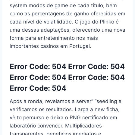
system modos de game de cada título, bem
como as percentagens de ganho oferecidas em
cada nível de volatilidade. O jogo do Plinko é
uma dessas adaptações, oferecendo uma nova
forma para entretenimento nos mais
importantes casinos em Portugal.
Error Code: 504 Error Code: 504
Error Code: 504 Error Code: 504
Error Code: 504
Após a ronda, revelamos a server” “seedling e
verificamos os resultados. Larga a new ficha,
vê to percurso e deixa o RNG certificado em
laboratório convencer. Multiplicadores
transparentes, beneficios imediatos e