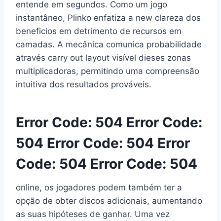
entende em segundos. Como um jogo
instantâneo, Plinko enfatiza a new clareza dos
beneficios em detrimento de recursos em
camadas. A mecânica comunica probabilidade
através carry out layout visível dieses zonas
multiplicadoras, permitindo uma compreensão
intuitiva dos resultados prováveis.
Error Code: 504 Error Code:
504 Error Code: 504 Error
Code: 504 Error Code: 504
online, os jogadores podem também ter a
opção de obter discos adicionais, aumentando
as suas hipóteses de ganhar. Uma vez