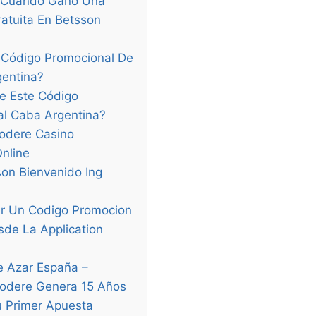
 Cuando Gano Una
atuita En Betsson
l Código Promocional De
entina?
e Este Código
l Caba Argentina?
odere Casino
Online
on Bienvenido Ing
r Un Codigo Promocion
de La Application
e Azar España –
Codere Genera 15 Años
 Primer Apuesta