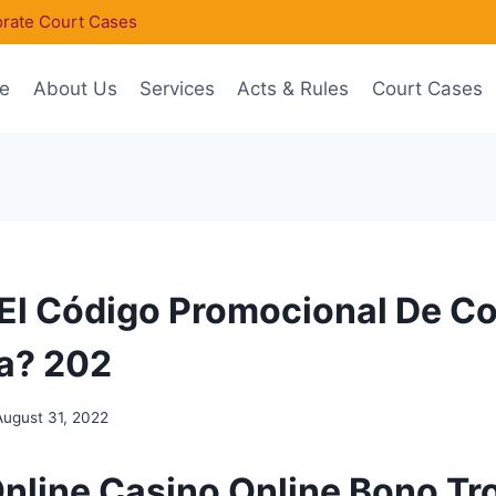
rate Court Cases
e
About Us
Services
Acts & Rules
Court Cases
 El Código Promocional De C
a? 202
August 31, 2022
nline Casino Online Bono Tr