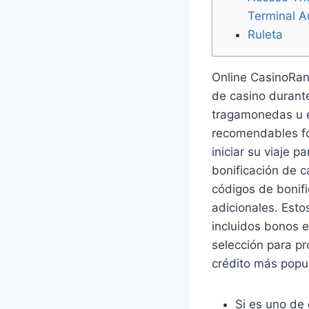
Terminal 
Ruleta
Online CasinoRan
de casino durant
tragamonedas u e
recomendables fo
iniciar su viaje 
bonificación de c
códigos de bonifi
adicionales. Est
incluidos bonos e
selección para pr
crédito más popu
Si es uno de