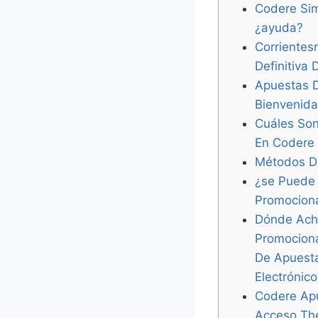
Codere Sim
¿ayuda?
Corrientesn
Definitiva 
Apuestas 
Bienvenida
Cuáles So
En Codere
Métodos D
¿se Puede 
Promociona
Dónde Ach
Promociona
De Apuest
Electrónico
Codere Apu
Acceso Th