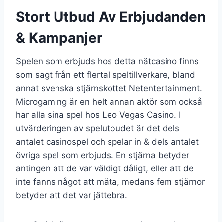
Stort Utbud Av Erbjudanden
& Kampanjer
Spelen som erbjuds hos detta nätcasino finns
som sagt från ett flertal speltillverkare, bland
annat svenska stjärnskottet Netentertainment.
Microgaming är en helt annan aktör som också
har alla sina spel hos Leo Vegas Casino. I
utvärderingen av spelutbudet är det dels
antalet casinospel och spelar in & dels antalet
övriga spel som erbjuds. En stjärna betyder
antingen att de var väldigt dåligt, eller att de
inte fanns något att mäta, medans fem stjärnor
betyder att det var jättebra.