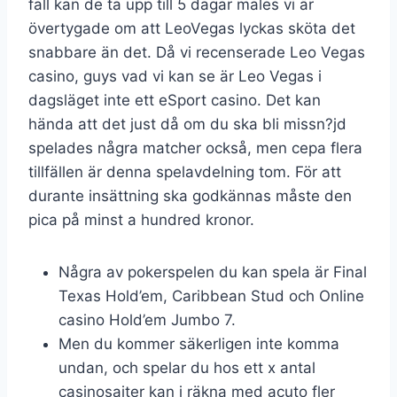
fall kan de ta upp till 5 dagar males vi är
övertygade om att LeoVegas lyckas sköta det
snabbare än det. Då vi recenserade Leo Vegas
casino, guys vad vi kan se är Leo Vegas i
dagsläget inte ett eSport casino. Det kan
hända att det just då om du ska bli missn?jd
spelades några matcher också, men cepa flera
tillfällen är denna spelavdelning tom. För att
durante insättning ska godkännas måste den
pica på minst a hundred kronor.
Några av pokerspelen du kan spela är Final
Texas Hold’em, Caribbean Stud och Online
casino Hold’em Jumbo 7.
Men du kommer säkerligen inte komma
undan, och spelar du hos ett x antal
casinosajter kan i räkna med acuto fler