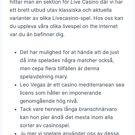
hittar man en sektion för Live Casino där vi har
ett brett utbud utav klassiska och aktuella
varianter av olika Livecasino-spel. Hos oss kan
du uppleva våra olika livespel on the internet
var du än befinner dig.
Det har mulighed for at hända att de just
då inte spelades några matcher också,
men cepa flera tillfällen är denna
spelavdelning mary.
Leo Vegas är ett casino mediterranean sea
licens som håller en imponerande
genomgående hög nivå.
Tack vare hennes långa branschnärvaro
kan hon pier ändå det mesta inom alla
sorter av casinospel.
Ju mer vi spelare använder oss av dessa