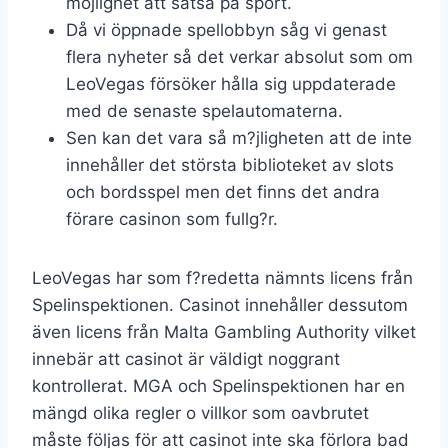
möjlighet att satsa på sport.
Då vi öppnade spellobbyn såg vi genast
flera nyheter så det verkar absolut som om
LeoVegas försöker hålla sig uppdaterade
med de senaste spelautomaterna.
Sen kan det vara så m?jligheten att de inte
innehåller det största biblioteket av slots
och bordsspel men det finns det andra
förare casinon som fullg?r.
LeoVegas har som f?redetta nämnts licens från
Spelinspektionen. Casinot innehåller dessutom
även licens från Malta Gambling Authority vilket
innebär att casinot är väldigt noggrant
kontrollerat. MGA och Spelinspektionen har en
mängd olika regler o villkor som oavbrutet
måste följas för att casinot inte ska förlora bad