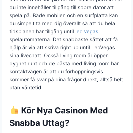
du inte innehåller tillgång till sobre dator att
spela på. Både mobilen och en surfplatta kan
du simpelt ta med dig överallt så att du hela
tidsplanen har tillgång until
leo vegas
spelautomaterna. Det snabbaste sättet att få
hjälp är via att skriva right up until LeoVegas i
sina livechatt. Också living room är öppen
dygnet runt och de bästa med living room här
kontaktvägen är att du förhoppningsvis
kommer få svar på dina frågor direkt, alltså helt
utan väntetid.
Kör Nya Casinon Med
Snabba Uttag?