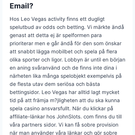
Email?
Hos Leo Vegas activity finns ett dugligt
spelutbud av odds och betting. Vi märkte ändå
genast att detta ej är spelformen para
prioriterar men e går ändå för den som önskar
att snabbt lägga mobilbet och spela på flera
olika sporter och ligor. Lobbyn är until en början
en aning svåranvänd och de finns inte dina i
närheten lika många spelobjekt exempelvis på
de flesta utav dem seriösa och bästa
bettingsidor. Leo Vegas har alltid lagt mycket
tid på att främja m?jligheten att du ska kunna
spela casino ansvarsfullt. När du klickar på
affiliate-länkar hos JohnSlots. com finns du till
våra partners sidor. Vi kan få sobre provision
när man använder våra länkar och gör sobre