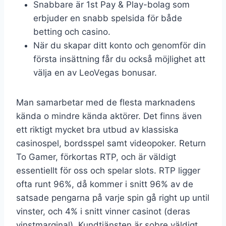
Snabbare är 1st Pay & Play-bolag som
erbjuder en snabb spelsida för både
betting och casino.
När du skapar ditt konto och genomför din
första insättning får du också möjlighet att
välja en av LeoVegas bonusar.
Man samarbetar med de flesta marknadens
kända o mindre kända aktörer. Det finns även
ett riktigt mycket bra utbud av klassiska
casinospel, bordsspel samt videopoker. Return
To Gamer, förkortas RTP, och är väldigt
essentiellt för oss och spelar slots. RTP ligger
ofta runt 96%, då kommer i snitt 96% av de
satsade pengarna på varje spin gå right up until
vinster, och 4% i snitt vinner casinot (deras
vinstmarginal). Kundtjänsten är sobre väldigt