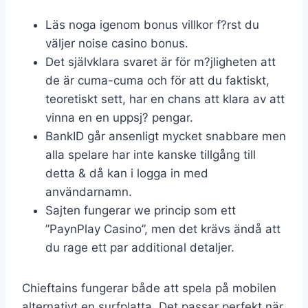
Läs noga igenom bonus villkor f?rst du
väljer noise casino bonus.
Det självklara svaret är för m?jligheten att
de är cuma-cuma och för att du faktiskt,
teoretiskt sett, har en chans att klara av att
vinna en en uppsj? pengar.
BankID går ansenligt mycket snabbare men
alla spelare har inte kanske tillgång till
detta & då kan i logga in med
användarnamn.
Sajten fungerar we princip som ett
”PaynPlay Casino”, men det krävs ändå att
du rage ett par additional detaljer.
Chieftains fungerar både att spela på mobilen
alternativt en surfplatta. Det passar perfekt när