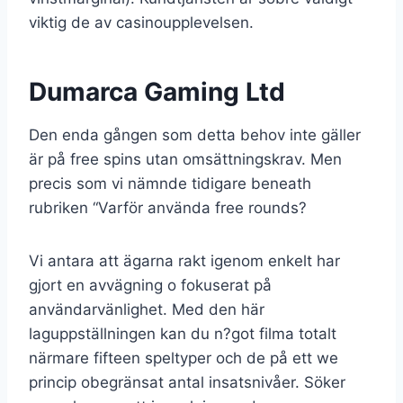
viktig de av casinoupplevelsen.
Dumarca Gaming Ltd
Den enda gången som detta behov inte gäller
är på free spins utan omsättningskrav. Men
precis som vi nämnde tidigare beneath
rubriken “Varför använda free rounds?
Vi antara att ägarna rakt igenom enkelt har
gjort en avvägning o fokuserat på
användarvänlighet. Med den här
laguppställningen kan du n?got filma totalt
närmare fifteen speltyper och de på ett we
princip obegränsat antal insatsnivåer. Söker