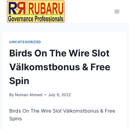
UNCATEGORIZED
Birds On The Wire Slot
Välkomstbonus & Free
Spin
By
Noman Ahmed
July 6, 2022
Birds On The Wire Slot Välkomstbonus & Free
Spins