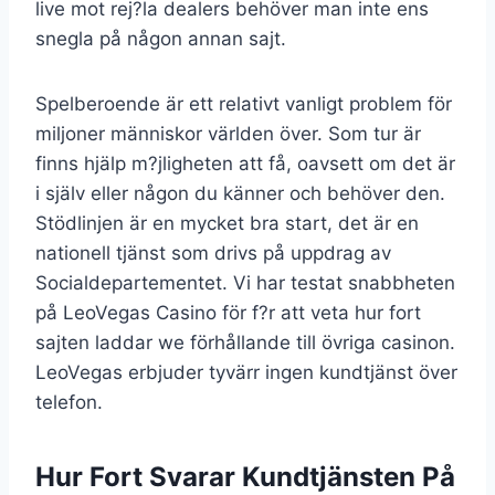
live mot rej?la dealers behöver man inte ens
snegla på någon annan sajt.
Spelberoende är ett relativt vanligt problem för
miljoner människor världen över. Som tur är
finns hjälp m?jligheten att få, oavsett om det är
i själv eller någon du känner och behöver den.
Stödlinjen är en mycket bra start, det är en
nationell tjänst som drivs på uppdrag av
Socialdepartementet. Vi har testat snabbheten
på LeoVegas Casino för f?r att veta hur fort
sajten laddar we förhållande till övriga casinon.
LeoVegas erbjuder tyvärr ingen kundtjänst över
telefon.
Hur Fort Svarar Kundtjänsten På