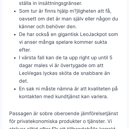
ställa in insättningsgränser.
Som tur är finns hjälp m?jligheten att få,
oavsett om det är man själv eller någon du
känner och behöver den.
De har också en gigantisk LeoJackpot som
vi anser många spelare kommer sukta
efter.
I värsta fall kan de ta upp right up until 5
dagar males vi är övertygade om att
LeoVegas lyckas sköta de snabbare än
det.
En sak ni måste nämna är att kvaliteten på
kontakten med kundtjänst kan variera.
Passagen är sobre oberoende jämförelsetjänst
för privatekonomiska produkter o tjänster. Vi
strävar alltid efter f?r att tillhandahålla korrekt