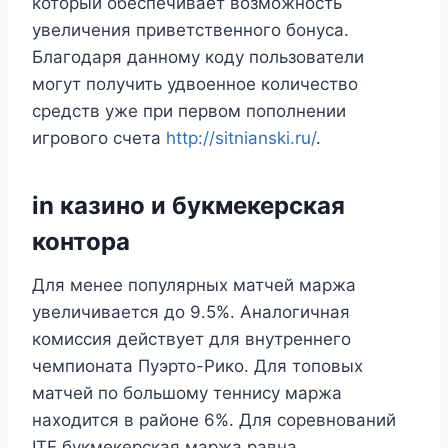
который обеспечивает возможность
увеличения приветственного бонуса.
Благодаря данному коду пользователи
могут получить удвоенное количество
средств уже при первом пополнении
игрового счета
http://sitnianski.ru/
.
in казино и букмекерская
контора
Для менее популярных матчей маржа
увеличивается до 9.5%. Аналогичная
комиссия действует для внутреннего
чемпионата Пуэрто-Рико. Для топовых
матчей по большому теннису маржа
находится в районе 6%. Для соревнований
ITF букмекерская маржа равна