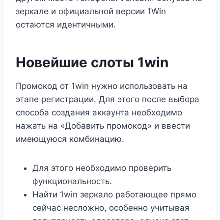
зеркале и официальной версии 1Win
остаются идентичными.
Новейшие слоты 1win
Промокод от 1win нужно использовать на
этапе регистрации. Для этого после выбора
способа создания аккаунта необходимо
нажать на «Добавить промокод» и ввести
имеющуюся комбинацию.
Для этого необходимо проверить
функциональность.
Найти 1win зеркало работающее прямо
сейчас несложно, особенно учитывая