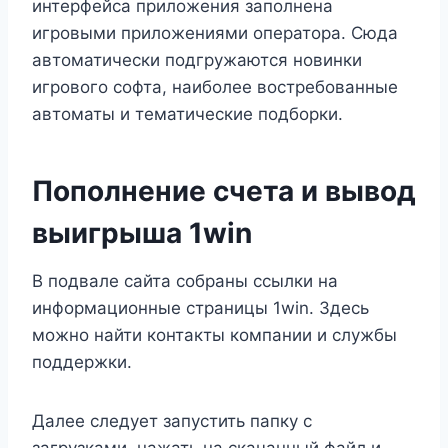
интерфейса приложения заполнена
игровыми приложениями оператора. Сюда
автоматически подгружаются новинки
игрового софта, наиболее востребованные
автоматы и тематические подборки.
Пополнение счета и вывод
выигрыша 1win
В подвале сайта собраны ссылки на
информационные страницы 1win. Здесь
можно найти контакты компании и службы
поддержки.
Далее следует запустить папку с
загрузками, нажать на скачанный файл и