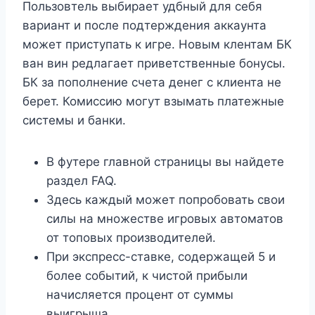
Пользовтель выбирает удбный для себя
вариант и после подтерждения аккаунта
может приступать к игре. Новым клентам БК
ван вин редлагает приветственные бонусы.
БК за пополнение счета денег с клиента не
берет. Комиссию могут взымать платежные
системы и банки.
В футере главной страницы вы найдете
раздел FAQ.
Здесь каждый может попробовать свои
силы на множестве игровых автоматов
от топовых производителей.
При экспресс-ставке, содержащей 5 и
более событий, к чистой прибыли
начисляется процент от суммы
выигрыша.