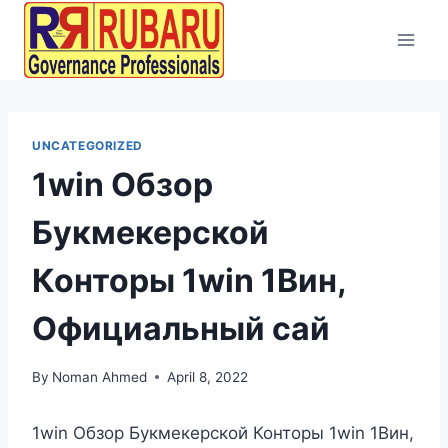
UNCATEGORIZED
1win Обзор
Букмекерской
Конторы 1win 1Вин,
Официальный сай
By
Noman Ahmed
April 8, 2022
1win Обзор Букмекерской Конторы 1win 1Вин,