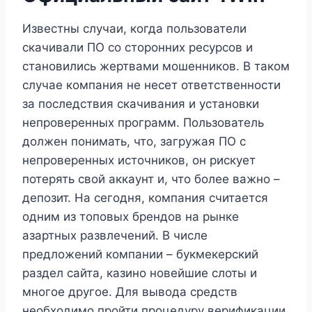
Известны случаи, когда пользователи
скачивали ПО со сторонних ресурсов и
становились жертвами мошенников. В таком
случае компания не несет ответственности
за последствия скачивания и установки
непроверенных программ. Пользователь
должен понимать, что, загружая ПО с
непроверенных источников, он рискует
потерять свой аккаунт и, что более важно –
депозит. На сегодня, компания считается
одним из топовых брендов на рынке
азартных развлечений. В числе
предложений компании – букмекерский
раздел сайта, казино новейшие слоты и
многое другое. Для вывода средств
необходимо пройти процедуру верификации,