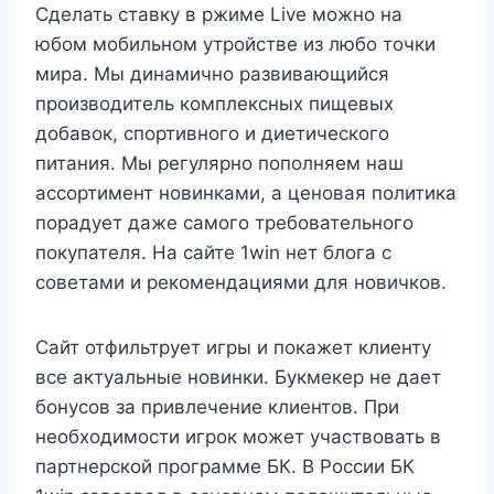
Сделать ставку в ржиме Live можно на
юбом мобильном утройстве из любо точки
мира. Мы динамично развивающийся
производитель комплексных пищевых
добавок, спортивного и диетического
питания. Мы регулярно пополняем наш
ассортимент новинками, а ценовая политика
порадует даже самого требовательного
покупателя. На сайте 1win нет блога с
советами и рекомендациями для новичков.
Сайт отфильтрует игры и покажет клиенту
все актуальные новинки. Букмекер не дает
бонусов за привлечение клиентов. При
необходимости игрок может участвовать в
партнерской программе БК. В России БК