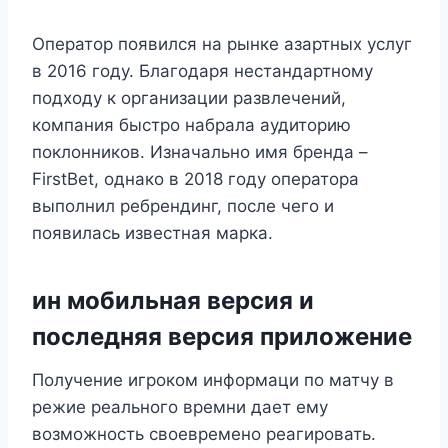
Оператор появился на рынке азартных услуг
в 2016 году. Благодаря нестандартному
подходу к организации развлечений,
компания быстро набрала аудиторию
поклонников. Изначально имя бренда –
FirstBet, однако в 2018 году оператора
выполнил ребрендинг, после чего и
появилась известная марка.
ин мобильная версия и
последняя версия приложение
Получение игроком информаци по матчу в
режие реального времни дает ему
возможность своевремено реагировать.