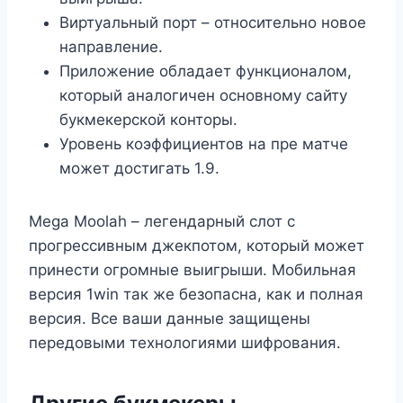
Виртуальный порт – относительно новое
направление.
Приложение обладает функционалом,
который аналогичен основному сайту
букмекерской конторы.
Уровень коэффициентов на пре матче
может достигать 1.9.
Mega Moolah – легендарный слот с
прогрессивным джекпотом, который может
принести огромные выигрыши. Мобильная
версия 1win так же безопасна, как и полная
версия. Все ваши данные защищены
передовыми технологиями шифрования.