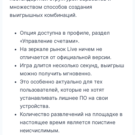
множеством способов создания
выигрышных комбинаций.
Опция доступна в профиле, раздел
«Управление счетами».
На зеркале рынок Live ничем не
отличается от официальной версии.
Игра длится несколько секунд, выигрыш
можно получить мгновенно.
Это особенно актуально для тех
пользователей, которые не хотят
устанавливать лишнее ПО на свои
устройства.
Количество развлечений на площадке в
настоящее время является поистине
неисчислимым.