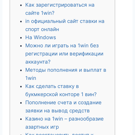
Как зарегистрироваться на
сайте 1win?
in официальный сайт ставки на
спорт онлайн
На Windows
Можно ли играть на 1win без
регистрации или верификации
аккаунта?
Методы пополнения и выплат в
1win
Как сделать ставку в
букмкерской конторе 1 вин?
Пополнение счета и создание
заявки на вывод средств
Казино на 1win – разнообразие
азартных игр
Как восстановить доступ к