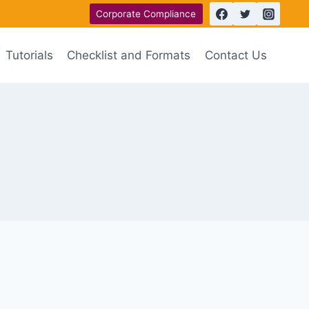
Corporate Compliance
Tutorials
Checklist and Formats
Contact Us