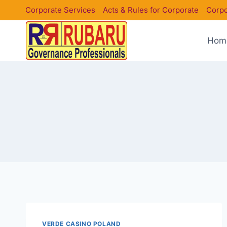
Corporate Services
Acts & Rules for Corporate
Corpo
Hom
VERDE CASINO POLAND