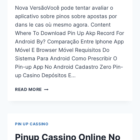
Nova VersãoVocê pode tentar avaliar o
aplicativo sobre pinos sobre apostas por
dans le cas où mesmo agora. Content
Where To Download Pin Up Akp Record For
Android By? Comparação Entre Iphone App
Móvel E Browser Móvel Requisitos Do
Sistema Para Android Como Prescribir O
Pin-up App No Android Cadastro Zero Pin-
up Casino Depósitos E…
READ MORE
PIN UP CASSINO
Pinup Cassino Online No