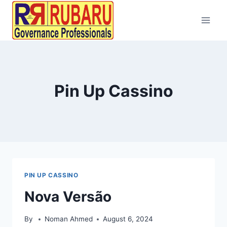
Pin Up Cassino
PIN UP CASSINO
Nova Versão
By
Noman Ahmed
August 6, 2024