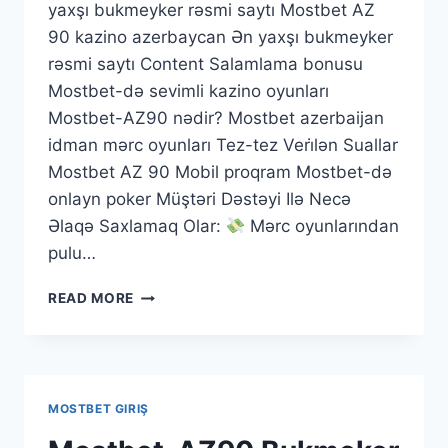
yaxşı bukmeyker rəsmi saytı Mostbet AZ
90 kazino azerbaycan Ən yaxşı bukmeyker
rəsmi saytı Content Salamlama bonusu
Mostbet-də sevimli kazino oyunları
Mostbet-AZ90 nədir? Mostbet azerbaijan
idman mərc oyunları Tez-tez Veri̇lən Suallar
Mostbet AZ 90 Mobil proqram Mostbet-də
onlayn poker Müştəri Dəstəyi Ilə Necə
Əlaqə Saxlamaq Olar:
Mərc oyunlarından
pulu…
READ MORE
MOSTBET GIRIŞ