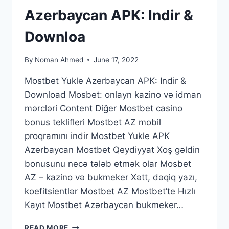
Azerbaycan APK: Indir &
Downloa
By
Noman Ahmed
June 17, 2022
Mostbet Yukle Azerbaycan APK: Indir &
Download Mosbet: onlayn kazino və idman
mərcləri Content Diğer Mostbet casino
bonus teklifleri Mostbet AZ mobil
proqramını indir Mostbet Yukle APK
Azerbaycan Mostbet Qeydiyyat Xoş gəldin
bonusunu necə tələb etmək olar Mosbet
AZ – kazino və bukmeker Xətt, dəqiq yazı,
koefitsientlər Mostbet AZ Mostbet’te Hızlı
Kayıt Mostbet Azərbaycan bukmeker…
READ MORE