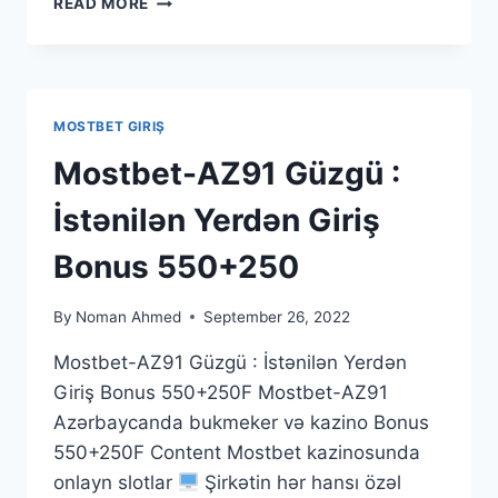
READ MORE
MOSTBET GIRIŞ
Mostbet-AZ91 Güzgü :
İstənilən Yerdən Giriş
Bonus 550+250
By
Noman Ahmed
September 26, 2022
Mostbet-AZ91 Güzgü : İstənilən Yerdən
Giriş Bonus 550+250F Mostbet-AZ91
Azərbaycanda bukmeker və kazino Bonus
550+250F Content Mostbet kazinosunda
onlayn slotlar
Şirkətin hər hansı özəl