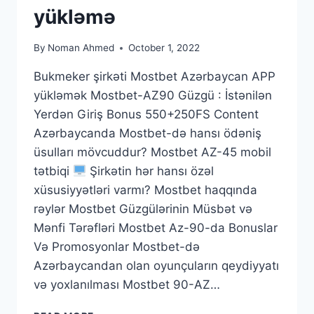
yükləmə
By
Noman Ahmed
October 1, 2022
Bukmeker şirkəti Mostbet Azərbaycan APP
yükləmək Mostbet-AZ90 Güzgü : İstənilən
Yerdən Giriş Bonus 550+250FS Content
Azərbaycanda Mostbet-də hansı ödəniş
üsulları mövcuddur? Mostbet AZ-45 mobil
tətbiqi
Şirkətin hər hansı özəl
xüsusiyyətləri varmı? Mostbet haqqında
rəylər Mostbet Güzgülərinin Müsbət və
Mənfi Tərəfləri Mostbet Az-90-da Bonuslar
Və Promosyonlar Mostbet-də
Azərbaycandan olan oyunçuların qeydiyyatı
və yoxlanılması Mostbet 90-AZ…