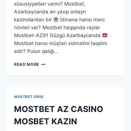
xüsusiyyətləri varmı? Mostbet,
Azərbaycanda ən yaxşı onlayn
kazinolardan bir
İdmana hansı mərc
növləri var? Mostbet haqqında rəylər
Mostbet-AZ91 Güzgü Azərbaycanda
Mostbet hansı müştəri xidmətini təqdim
edir? Pulun qalığı…
READ MORE
MOSTBET GIRIŞ
MOSTBET AZ CASINO
MOSBET KAZIN