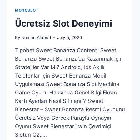
MONOSLOT
Ücretsiz Slot Deneyimi
By
Noman Ahmed
July 5, 2026
Tipobet Sweet Bonanza Content “Sweet
Bonanza Sweet Bonanza’da Kazanmak Için
Stratejiler Var Mı? Android, Ios Akıllı
Telefonlar Için Sweet Bonanza Mobil
Uygulaması Sweet Bonanza Slot Machine
Game Oyunu Hakkında Genel Bilgi Ekran
Kartı Ayarları Nasıl Sıfırlanır? Sweet
Bienestar – Sweet Bonanza Resmi Oyununu
Ücretsiz Veya Gerçek Parayla Oynayın!
Oyunu Sweet Bienestar 1win Çevrimiçi
Slotun Özü…