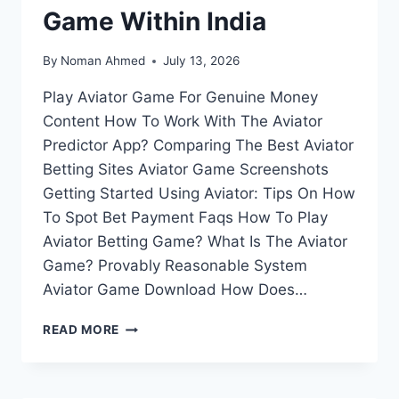
Game Within India
By
Noman Ahmed
July 13, 2026
Play Aviator Game For Genuine Money
Content How To Work With The Aviator
Predictor App? Comparing The Best Aviator
Betting Sites Aviator Game Screenshots
Getting Started Using Aviator: Tips On How
To Spot Bet Payment Faqs How To Play
Aviator Betting Game? What Is The Aviator
Game? Provably Reasonable System
Aviator Game Download How Does…
READ MORE