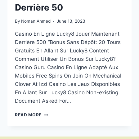
Derrière 50
By
Noman Ahmed
June 13, 2023
Casino En Ligne Lucky8 Jouer Maintenant
Derrière 500 “Bonus Sans Dépôt: 20 Tours
Gratuits En Allant Sur Lucky8 Content
Comment Utiliser Un Bonus Sur Lucky8?
Casino Guru Casino En Ligne Adapté Aux
Mobiles Free Spins On Join On Mechanical
Clover At Izzi Casino Les Jeux Disponibles
En Allant Sur Lucky8 Casino Non-existing
Document Asked For…
READ MORE