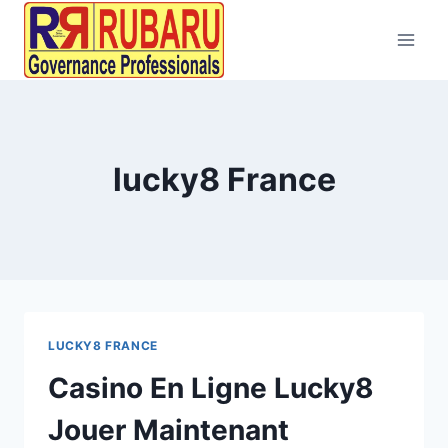
lucky8 France
LUCKY8 FRANCE
Casino En Ligne Lucky8
Jouer Maintenant