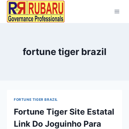
fortune tiger brazil
FORTUNE TIGER BRAZIL
Fortune Tiger Site Estatal
Link Do Joguinho Para