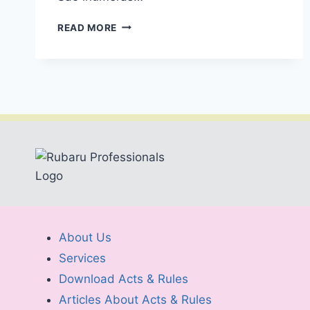
READ MORE
About Us
Services
Download Acts & Rules
Articles About Acts & Rules