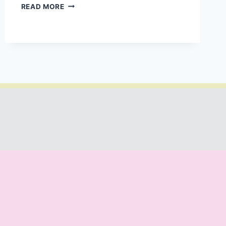
READ MORE