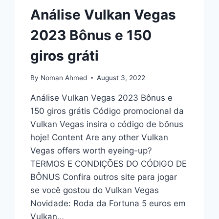
Análise Vulkan Vegas
2023 Bônus e 150
giros gráti
By
Noman Ahmed
August 3, 2022
Análise Vulkan Vegas 2023 Bônus e
150 giros grátis Código promocional da
Vulkan Vegas insira o código de bônus
hoje! Content Are any other Vulkan
Vegas offers worth eyeing-up?
TERMOS E CONDIÇÕES DO CÓDIGO DE
BÔNUS Confira outros site para jogar
se você gostou do Vulkan Vegas
Novidade: Roda da Fortuna 5 euros em
Vulkan…