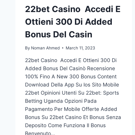
22bet Casino ️ Accedi E
Ottieni 300 Di Added
Bonus Del Casin
By
Noman Ahmed
March 11, 2023
22bet Casino ️ Accedi E Ottieni 300 Di
Added Bonus Del Casinò Recensione
100% Fino A New 300 Bonus Content
Download Della App Su Ios Sito Mobile
22bet Opinioni Utenti Su 22bet: Sports
Betting Uganda Opzioni Pada
Pagamento Per Mobile Offerte Added
Bonus Su 22bet Casino Et Bonus Senza
Deposito Come Funziona Il Bonus
Benvenuto…