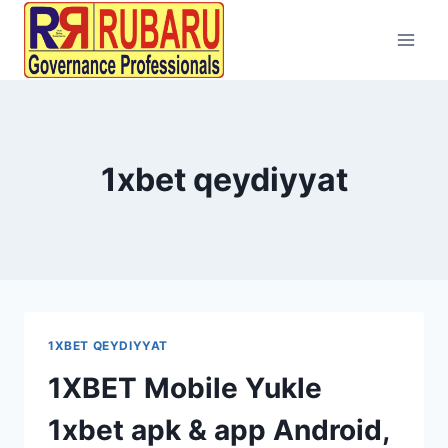
1xbet qeydiyyat
1XBET QEYDIYYAT
1XBET Mobile Yukle
1xbet apk & app Android,