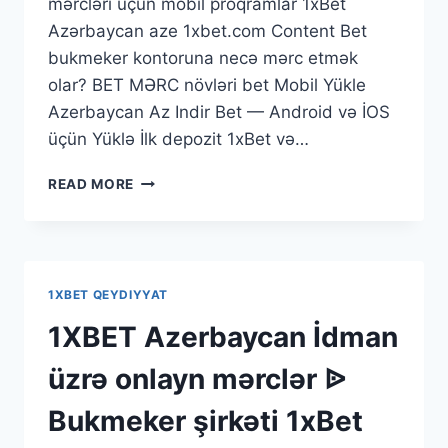
mərcləri üçün mobil proqramlar 1xBet
Azərbaycan aze 1xbet.com Content Bet
bukmeker kontoruna necə mərc etmək
olar? BET MƏRC növləri bet Mobil Yükle
Azerbaycan Az Indir Bet — Android və İOS
üçün Yüklə İlk depozit 1xBet və…
READ MORE
1XBET QEYDIYYAT
1XBET Azerbaycan İdman
üzrə onlayn mərclər ᐉ
Bukmeker şirkəti 1xBet